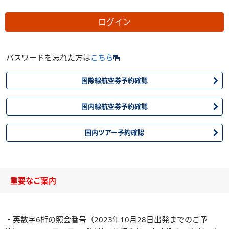
ログイン
パスワードを忘れた方は
こちら
新
国際線航空券予約確認
し
新
国内線航空券予約確認
い
し
ウ
新
国内ツアー予約確認
い
ィ
し
ウ
ン
い
ィ
重要なご案内
ド
ウ
ン
ウ
ィ
ド
で
ン
・英数字6桁の照会番号（2023年10月28日出発までのご予
ウ