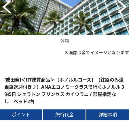
外観
※画像は全てイメージとなります
[成田発]＜IIT運賃商品＞【ホノルルコース】【往路のみ混
乗車送迎付き♪】ANAエコノミークラスで行くホノルル 3
泊5日 シェラトン プリンセス カイウラニ / 部屋指定な
し ベッド2台
ポイント
旅行代金
詳細事項