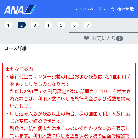
トップページ
お問い合わせ
1
2
3
4
5
6
7
お気に入り
0
コース詳細
重要なご案内
・旅行代金カレンダー記載の代金および残数は2名1室利用時
を前提としたものとなります。
ただし2名1室での利用設定がない部屋カテゴリーを検索さ
れた場合は、利用人数に応じた旅行代金および残数を掲載
いたします。
・申し込み人数が残数以上の場合、次の画面で利用人数に応
じた空席が確認できます。
残数は、航空便またはホテルのいずれか少ない数を表示し
ています。利用人数に応じた空き状況は次の画面で確認で