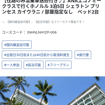
【往路のみ混乗車送迎付き♪】ANAエコノミー
クラスで行くホノルル 3泊5日 シェラトン プリ
ンセス カイウラニ / 部屋指定なし ベッド2台
【国内線追加可能】、【延泊可能】なフリーステイ商品です！
コースコード： INHNLNHYZP-006
#国内線追加可能
#出発日30日前または40日前から取消料発生
#直行便
#一人参加
#延泊可能
#フリープラン