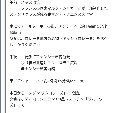
午前 メッス散策
フランスの画家マルク・シャガールが一部制作した
ステンドグラスが残る●サン・テチエンヌ大聖堂
車にてアールヌーボーの街、ナンシーへ（約1時間15分/約
60km)
昼食は、ロレーヌ地方の名物（キッシュロレーヌ）をお召
し上がりください
午後 徒歩にてナンシー市内観光
◎【世界遺産】スタニスラス広場
●ナンシー派美術館
車にてシャニ―へ（約4時間15分/約270km）
本日から「メゾン ラムロワーズ」に2連泊
夕食はホテル内ミシュラン3つ星レストラン「ラムロワー
ズ」にて