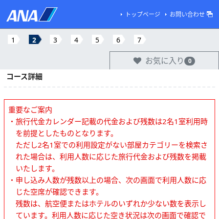
トップページ
お問い合わせ
1
2
3
4
5
6
7
お気に入り
0
コース詳細
重要なご案内
・旅行代金カレンダー記載の代金および残数は2名1室利用時
を前提としたものとなります。
ただし2名1室での利用設定がない部屋カテゴリーを検索さ
れた場合は、利用人数に応じた旅行代金および残数を掲載
いたします。
・申し込み人数が残数以上の場合、次の画面で利用人数に応
じた空席が確認できます。
残数は、航空便またはホテルのいずれか少ない数を表示し
ています。利用人数に応じた空き状況は次の画面で確認で