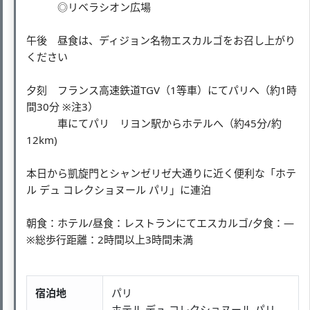
◎リベラシオン広場
午後 昼食は、ディジョン名物エスカルゴをお召し上がり
ください
夕刻 フランス高速鉄道TGV（1等車）にてパリへ（約1時
間30分 ※注3）
車にてパリ リヨン駅からホテルへ（約45分/約
12km)
本日から凱旋門とシャンゼリゼ大通りに近く便利な「ホテ
ル デュ コレクショヌール パリ」に連泊
朝食：ホテル/昼食：レストランにてエスカルゴ/夕食：―
※総歩行距離：2時間以上3時間未満
宿泊地
パリ
ホテル デュ コレクショヌール パリ