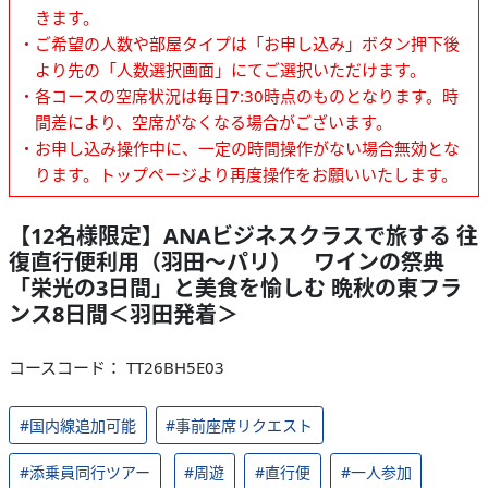
きます。
・ご希望の人数や部屋タイプは「お申し込み」ボタン押下後
より先の「人数選択画面」にてご選択いただけます。
・各コースの空席状況は毎日7:30時点のものとなります。時
間差により、空席がなくなる場合がございます。
・お申し込み操作中に、一定の時間操作がない場合無効とな
ります。トップページより再度操作をお願いいたします。
【12名様限定】ANAビジネスクラスで旅する 往
復直行便利用（羽田～パリ） ワインの祭典
「栄光の3日間」と美食を愉しむ 晩秋の東フラ
ンス8日間＜羽田発着＞
コースコード： TT26BH5E03
#国内線追加可能
#事前座席リクエスト
#添乗員同行ツアー
#周遊
#直行便
#一人参加