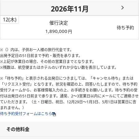
2026年11月
12
(木)
催行決定
待ち予約
1,890,000
円
※（）内は、子供お一人様の旅行代金です。
出発予定日の51日前
まで予約・販売を承ります。
※上記が休業日の場合、その前の営業日までとなります。
※残数は、航空便またはホテルのいずれか少ない数を表示しています。
※「待ち予約」と表示される出発日につきましては、「キャンセル待ち」または
「リクエスト受付」となります。状況を確認の上、回答いたしますので、待ち予約
受付フォームから、お客様情報入力の上、お手続きをお願いします。待ち予約の受
付は出発日の51日前まで承ります。通常、2～3営業日以内にメールにてご連絡させ
ていただきます。（土・日曜日、祝日、12月29日～1月3日、5月1日は営業日に含
まれません。）
待ち予約受付フォームはこちら
その他料金