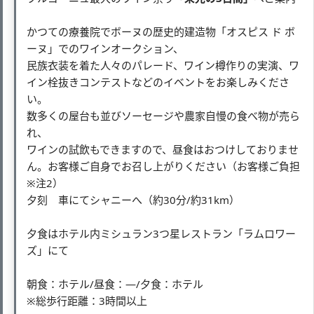
かつての療養院でボーヌの歴史的建造物「オスピス ド ボ
ーヌ」でのワインオークション、
民族衣装を着た人々のパレード、ワイン樽作りの実演、ワ
イン栓抜きコンテストなどのイベントをお楽しみくださ
い。
数多くの屋台も並びソーセージや農家自慢の食べ物が売ら
れ、
ワインの試飲もできますので、昼食はおつけしておりませ
ん。お客様ご自身でお召し上がりください（お客様ご負担
※注2）
夕刻 車にてシャニーへ（約30分/約31km）
夕食はホテル内ミシュラン3つ星レストラン「ラムロワー
ズ」にて
朝食：ホテル/昼食：―/夕食：ホテル
※総歩行距離：3時間以上