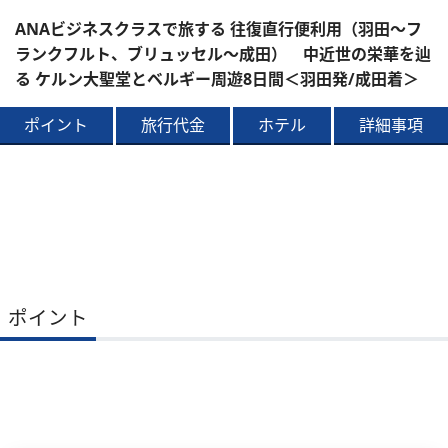
ANAビジネスクラスで旅する 往復直行便利用（羽田～フ
ランクフルト、ブリュッセル～成田） 中近世の栄華を辿
る ケルン大聖堂とベルギー周遊8日間＜羽田発/成田着＞
ポイント
旅行代金
ホテル
詳細事項
ポイント