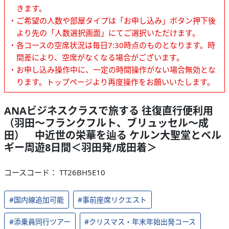
きます。
・ご希望の人数や部屋タイプは「お申し込み」ボタン押下後
より先の「人数選択画面」にてご選択いただけます。
・各コースの空席状況は毎日7:30時点のものとなります。時
間差により、空席がなくなる場合がございます。
・お申し込み操作中に、一定の時間操作がない場合無効とな
ります。トップページより再度操作をお願いいたします。
ANAビジネスクラスで旅する 往復直行便利用
（羽田～フランクフルト、ブリュッセル～成
田） 中近世の栄華を辿る ケルン大聖堂とベル
ギー周遊8日間＜羽田発/成田着＞
コースコード： TT26BH5E10
#国内線追加可能
#事前座席リクエスト
#添乗員同行ツアー
#クリスマス・年末年始出発コース