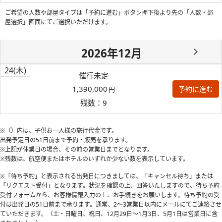
ご希望の人数や部屋タイプは「予約に進む」ボタン押下後より先の「人数・部
屋選択」画面にてご選択いただけます。
2026年12月
24
(木)
催行未定
1,390,000
予約に進む
円
残数：9
※（）内は、子供お一人様の旅行代金です。
出発予定日の51日前
まで予約・販売を承ります。
※上記が休業日の場合、その前の営業日までとなります。
※残数は、航空便またはホテルのいずれか少ない数を表示しています。
※「待ち予約」と表示される出発日につきましては、「キャンセル待ち」または
「リクエスト受付」となります。状況を確認の上、回答いたしますので、待ち予約
受付フォームから、お客様情報入力の上、お手続きをお願いします。待ち予約の受
付は出発日の51日前まで承ります。通常、2～3営業日以内にメールにてご連絡させ
ていただきます。（土・日曜日、祝日、12月29日～1月3日、5月1日は営業日に含