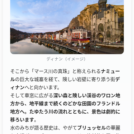
ディナン（イメージ）
そこから「マース川の真珠」と称えられる
ナミュー
ル
の巨大な城塞を経て、険しい岩壁に寄り添う街
デ
ィナン
へと向かいます。
そして車窓に広がる
深い森と険しい渓谷のワロン地
方から、地平線まで続くのどかな田園のフランドル
地方へ。たゆたう川の流れとともに、景色は劇的に
移ろいます
。
水のみちが語る歴史は、やがて
ブリュッセル
の華麗