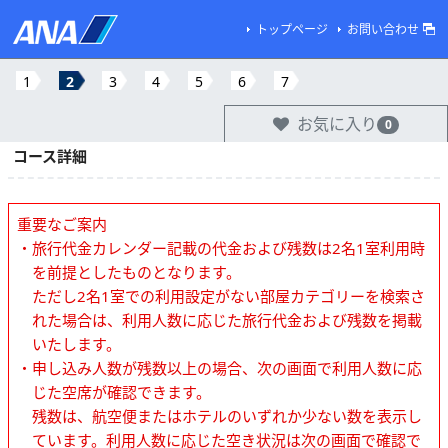
トップページ
お問い合わせ
1
2
3
4
5
6
7
お気に入り
0
コース詳細
重要なご案内
・旅行代金カレンダー記載の代金および残数は2名1室利用時
を前提としたものとなります。
ただし2名1室での利用設定がない部屋カテゴリーを検索さ
れた場合は、利用人数に応じた旅行代金および残数を掲載
いたします。
・申し込み人数が残数以上の場合、次の画面で利用人数に応
じた空席が確認できます。
残数は、航空便またはホテルのいずれか少ない数を表示し
ています。利用人数に応じた空き状況は次の画面で確認で