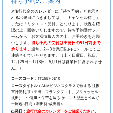
待ち予約のご案内
※旅行代金のカレンダーに「待ち予約」と表示さ
れる出発日につきましては、「キャンセル待ち」
または「リクエスト受付」となります。状況を確
認の上、回答いたしますので、待ち予約受付フォ
ームから、お客様情報入力の上、お手続きをお願
いします。
待ち予約の受付は出発日の51日前まで
承ります。
通常、2～3営業日以内にメールにてご
連絡させていただきます。（土・日曜日、祝日、
12月29日～1月3日、5月1日は営業日に含まれませ
ん。）
コースコード：
TT26BH5E10
コースタイトル：
ANAビジネスクラスで旅する 往復
直行便利用（羽田～フランクフルト、ブリュッセル～
成田） 中近世の栄華を辿る ケルン大聖堂とベルギ
ー周遊8日間＜羽田発/成田着＞
出発日：
旅行代金のカレンダーをご確認ください。