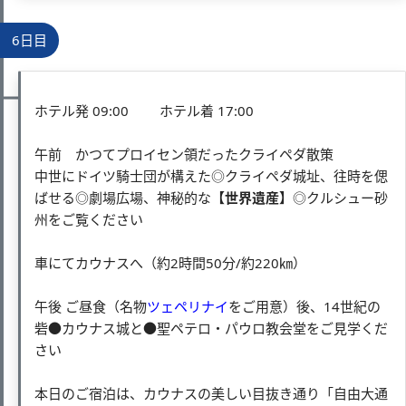
6日目
ホテル発 09:00 ホテル着 17:00
午前 かつてプロイセン領だったクライペダ散策
中世にドイツ騎士団が構えた◎クライペダ城址、往時を偲
ばせる◎劇場広場、神秘的な
【世界遺産】
◎クルシュー砂
州をご覧ください
車にてカウナスへ（約2時間50分/約220㎞）
午後 ご昼食（名物
ツェペリナイ
をご用意）後、14世紀の
砦●カウナス城と●聖ペテロ・パウロ教会堂をご見学くだ
さい
本日のご宿泊は、カウナスの美しい目抜き通り「自由大通