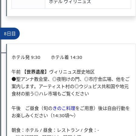
ホテル ヴィリニュス
8日目
ホテル発 9:30 ホテル着 14:30
午前
【世界遺産】
ヴィリニュス歴史地区
●聖アンナ教会堂、◎夜明けの門、◎市庁舎広場、他をご
案内します。アーティスト村の◎ウジュピス共和国や地元
食材の揃う◎ハレ市場もご覧ください
午後 ご昼食（旬の
きのこ料理
をご用意）後は自由行動を
お楽しみください（14:30頃～）
朝食：ホテル / 昼食：レストラン / 夕食：-