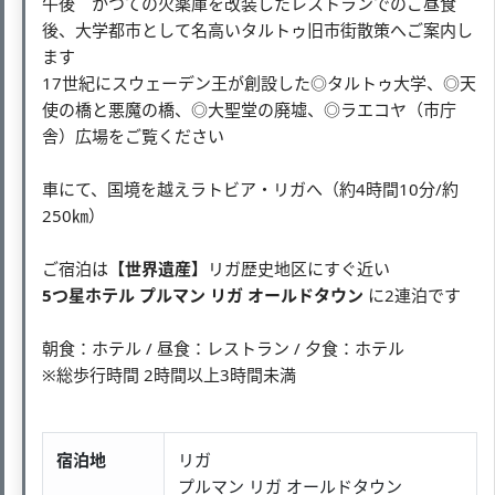
午後 かつての火薬庫を改装したレストランでのご昼食
後、大学都市として名高いタルトゥ旧市街散策へご案内し
ます
17世紀にスウェーデン王が創設した◎タルトゥ大学、◎天
使の橋と悪魔の橋、◎大聖堂の廃墟、◎ラエコヤ（市庁
舎）広場をご覧ください
車にて、国境を越えラトビア・リガへ（約4時間10分/約
250㎞）
ご宿泊は
【世界遺産】
リガ歴史地区にすぐ近い
5つ星ホテル プルマン リガ オールドタウン
に2連泊です
朝食：ホテル / 昼食：レストラン / 夕食：ホテル
※総歩行時間 2時間以上3時間未満
宿泊地
リガ
プルマン リガ オールドタウン