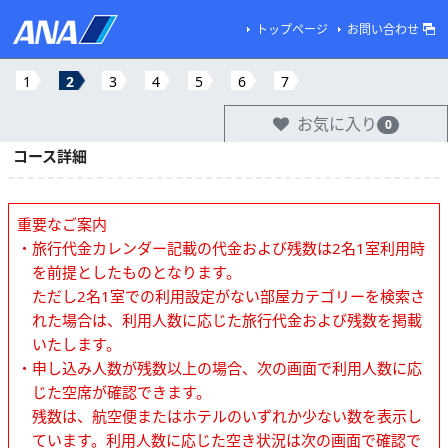
トップページ
お問い合わせ
1
2
3
4
5
6
7
お気に入り
0
コース詳細
重要なご案内
・旅行代金カレンダー記載の代金および残数は2名1室利用時
を前提としたものとなります。
ただし2名1室での利用設定がない部屋カテゴリーを検索さ
れた場合は、利用人数に応じた旅行代金および残数を掲載
いたします。
・申し込み人数が残数以上の場合、次の画面で利用人数に応
じた空席が確認できます。
残数は、航空便またはホテルのいずれか少ない数を表示し
ています。利用人数に応じた空き状況は次の画面で確認で