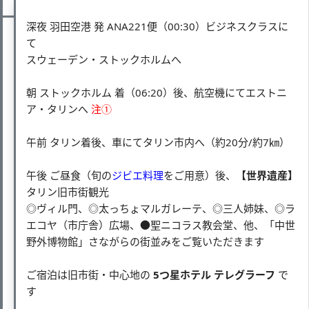
深夜 羽田空港 発 ANA221便（00:30）ビジネスクラスに
て
スウェーデン・ストックホルムへ
朝 ストックホルム 着（06:20）後、航空機にてエストニ
ア・タリンへ
注①
午前 タリン着後、車にてタリン市内へ（約20分/約7㎞）
午後 ご昼食（旬の
ジビエ料理
をご用意）後、
【世界遺産】
タリン旧市街観光
◎ヴィル門、◎太っちょマルガレーテ、◎三人姉妹、◎ラ
エコヤ（市庁舎）広場、●聖ニコラス教会堂、他、「中世
野外博物館」さながらの街並みをご覧いただきます
ご宿泊は旧市街・中心地の
5つ星ホテル テレグラーフ
で
す