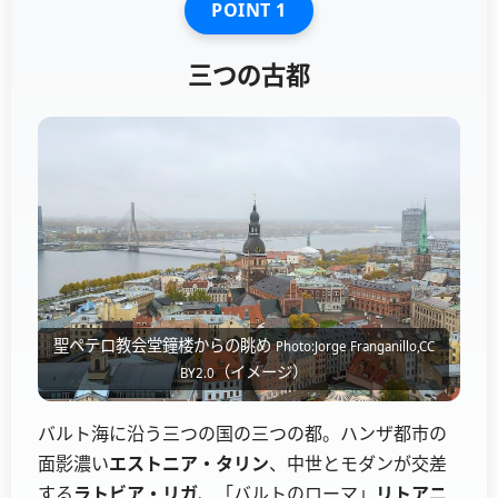
POINT 1
三つの古都
聖ペテロ教会堂鐘楼からの眺め
Photo:Jorge Franganillo,CC
（イメージ）
BY2.0
バルト海に沿う三つの国の三つの都。ハンザ都市の
面影濃い
エストニア・タリン
、中世とモダンが交差
する
ラトビア・リガ
、「バルトのローマ」
リトアニ