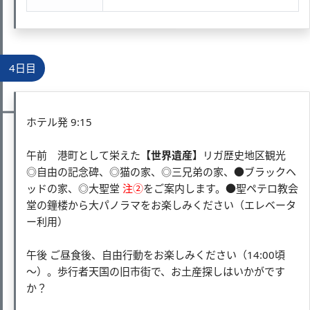
4日目
ホテル発 9:15
午前 港町として栄えた
【世界遺産】
リガ歴史地区観光
◎自由の記念碑、◎猫の家、◎三兄弟の家、●ブラックヘ
ッドの家、◎大聖堂
注②
をご案内します。●聖ペテロ教会
堂の鐘楼から大パノラマをお楽しみください（エレベータ
ー利用）
午後 ご昼食後、自由行動をお楽しみください（14:00頃
～）。歩行者天国の旧市街で、お土産探しはいかがです
か？