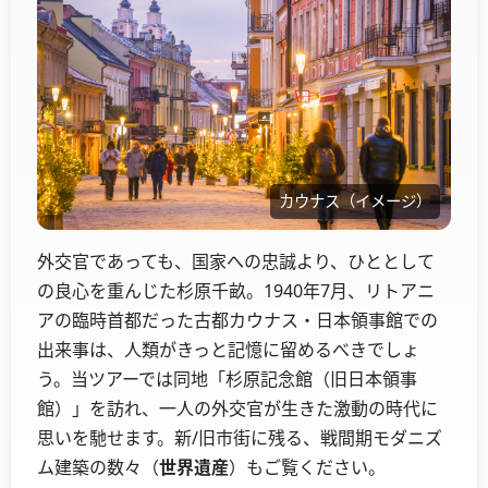
カウナス（イメージ）
外交官であっても、国家への忠誠より、ひととして
の良心を重んじた杉原千畝。1940年7月、リトアニ
アの臨時首都だった古都カウナス・日本領事館での
出来事は、人類がきっと記憶に留めるべきでしょ
う。当ツアーでは同地「杉原記念館（旧日本領事
館）」を訪れ、一人の外交官が生きた激動の時代に
思いを馳せます。新/旧市街に残る、戦間期モダニズ
ム建築の数々（
世界遺産
）もご覧ください。