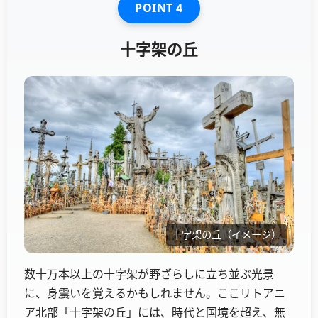
POINT 4
十字架の丘
十字架の丘（イメージ）
数十万本以上の十字架が野ざらしに立ち並ぶ光景
に、身震いを覚えるかもしれません。ここリトアニ
ア北部「十字架の丘」には、時代と国境を超え、無