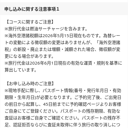
申し込みに関する注意事項１
【コースに関するご注意】
※旅行代金は燃油サーチャージを含みます。
※海外空港諸税額は2026年5月15日現在ものです。為替レー
トの変動による徴収額の変更はありませんが、「海外空港諸
税」の新設・廃止または増額・減額された場合、徴収額が変
更になる場合があります。
※旅行代金は2026年6月1日現在の有効な運賃・規則を基準に
算出しています。
【お申し込み時のご注意】
※現地手配に際し、パスポート情報(番号・発行年月日・有効
期限・生年月日)が必要となります。ご予約完了後、ご出発日
の前日から起算し、45日前までに予約確認ページよりお客様
ご自身にてご登録ください。パスポートの残存期限、有効な
査証はお客様ご自身でご確認ください。パスポートの残存不
足、認証拒否ならびに査証未取得に伴う旅行の取り消しにつ