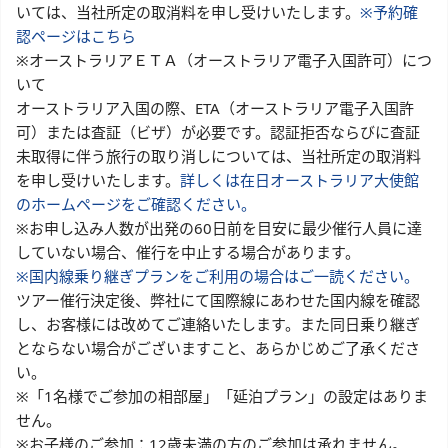
いては、当社所定の取消料を申し受けいたします。
※予約確
認ページはこちら
※オーストラリアＥＴＡ（オーストラリア電子入国許可）につ
いて
オーストラリア入国の際、ETA（オーストラリア電子入国許
可）または査証（ビザ）が必要です。認証拒否ならびに査証
未取得に伴う旅行の取り消しについては、当社所定の取消料
を申し受けいたします。
詳しくは在日オーストラリア大使館
のホームページをご確認ください。
※お申し込み人数が出発の60日前を目安に最少催行人員に達
していない場合、催行を中止する場合があります。
※国内線乗り継ぎプランをご利用の場合はご一読ください。
ツアー催行決定後、弊社にて国際線にあわせた国内線を確認
し、お客様には改めてご連絡いたします。また同日乗り継ぎ
とならない場合がございますこと、あらかじめご了承くださ
い。
※「1名様でご参加の相部屋」「延泊プラン」の設定はありま
せん。
※お子様のご参加：12歳未満の方のご参加は承れません。