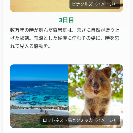
ピナクルズ（イメージ）
3日目
数万年の時が刻んだ奇岩群は、まさに自然が造り上
げた彫刻。荒涼とした砂漠に佇むその姿に、時を忘
れて見入る感動を。
ロットネスト島とクォッカ（イメージ）