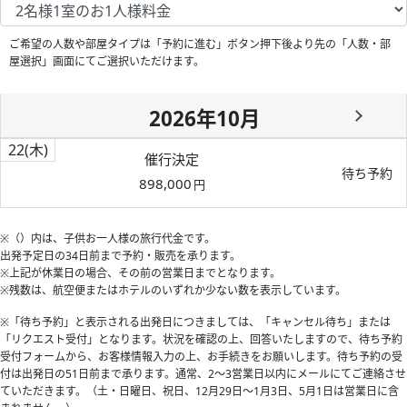
ご希望の人数や部屋タイプは「予約に進む」ボタン押下後より先の「人数・部
屋選択」画面にてご選択いただけます。
2026年10月
22
(木)
催行決定
待ち予約
898,000
円
※（）内は、子供お一人様の旅行代金です。
出発予定日の34日前
まで予約・販売を承ります。
※上記が休業日の場合、その前の営業日までとなります。
※残数は、航空便またはホテルのいずれか少ない数を表示しています。
※「待ち予約」と表示される出発日につきましては、「キャンセル待ち」または
「リクエスト受付」となります。状況を確認の上、回答いたしますので、待ち予約
受付フォームから、お客様情報入力の上、お手続きをお願いします。待ち予約の受
付は出発日の51日前まで承ります。通常、2～3営業日以内にメールにてご連絡させ
ていただきます。（土・日曜日、祝日、12月29日～1月3日、5月1日は営業日に含