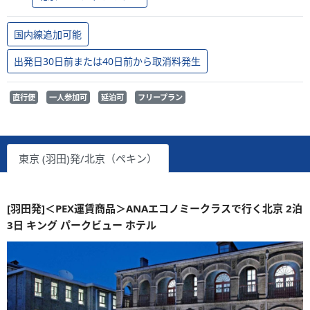
国内線追加可能
出発日30日前または40日前から取消料発生
直行便
一人参加可
延泊可
フリープラン
東京 (羽田)発/北京（ペキン）
[羽田発]＜PEX運賃商品＞ANAエコノミークラスで行く北京 2泊
3日 キング パークビュー ホテル