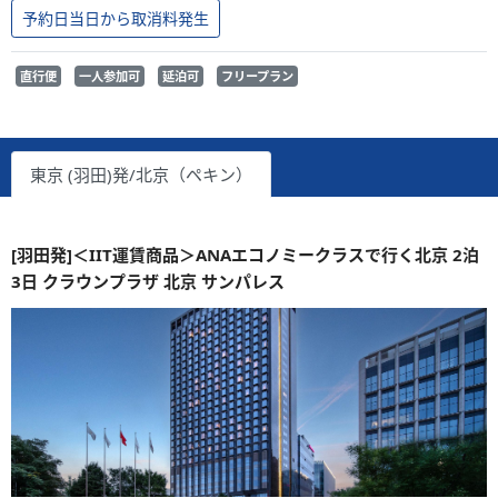
予約日当日から取消料発生
直行便
一人参加可
延泊可
フリープラン
東京 (羽田)発/北京（ペキン）
[羽田発]＜IIT運賃商品＞ANAエコノミークラスで行く北京 2泊
3日 クラウンプラザ 北京 サンパレス