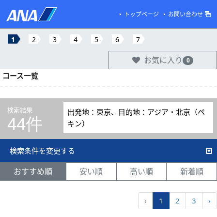
トップページ
お問い合わせ
1
2
3
4
5
6
7
お気に入り
0
コース一覧
検索結果
出発地：東京、目的地：アジア・北京（ペ
44件
キン）
検索条件を変更する
おすすめ順
安い順
高い順
新着順
‹
1
2
3
›