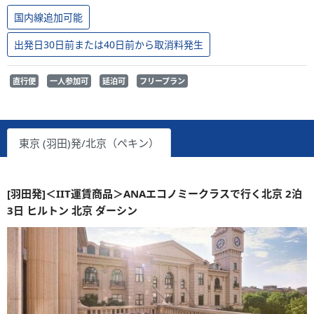
国内線追加可能
出発日30日前または40日前から取消料発生
直行便
一人参加可
延泊可
フリープラン
東京 (羽田)発/北京（ペキン）
[羽田発]＜IIT運賃商品＞ANAエコノミークラスで行く北京 2泊
3日 ヒルトン 北京 ダーシン