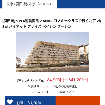
東京 (羽田)発/北京（ペキン）
[羽田発]＜PEX運賃商品＞ANAエコノミークラスで行く北京 2泊
3日 ハイアット プレイス ベイジン ダーシン
84,900円～341,200円
旅行代金（大人1名）
※燃油サーチャージ込み/海外諸税別
コースコード：PHPEKNHY-027
お気に入り追加