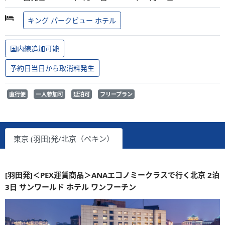
キング パークビュー ホテル
国内線追加可能
予約日当日から取消料発生
直行便
一人参加可
延泊可
フリープラン
東京 (羽田)発/北京（ペキン）
[羽田発]＜PEX運賃商品＞ANAエコノミークラスで行く北京 2泊
3日 サンワールド ホテル ワンフーチン