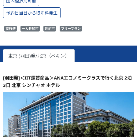
国内線追加可能
予約日当日から取消料発生
直行便
一人参加可
延泊可
フリープラン
東京 (羽田)発/北京（ペキン）
[羽田発]＜IIT運賃商品＞ANAエコノミークラスで行く北京 2泊
3日 北京 シンチャオ ホテル