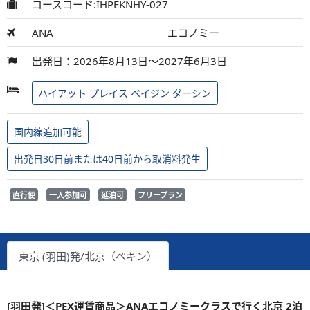
コースコード:IHPEKNHY-027
ANA
エコノミー
出発日：2026年8月13日～2027年6月3日
ハイアット プレイス ベイジン ダーシン
国内線追加可能
出発日30日前または40日前から取消料発生
直行便
一人参加可
延泊可
フリープラン
東京 (羽田)発/北京（ペキン）
[羽田発]＜PEX運賃商品＞ANAエコノミークラスで行く北京 2泊