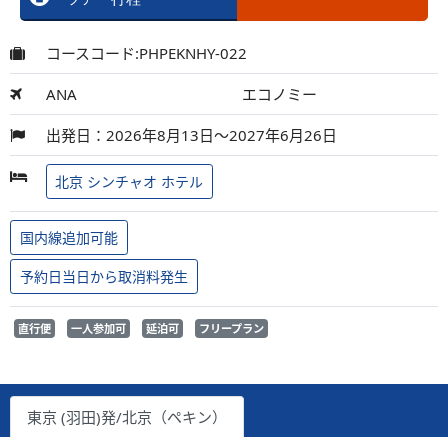
コースコード:PHPEKNHY-022
ANA
エコノミー
出発日：2026年8月13日～2027年6月26日
北京 シンチャオ ホテル
国内線追加可能
予約日当日から取消料発生
直行便
一人参加可
延泊可
フリープラン
東京 (羽田)発/北京（ペキン）