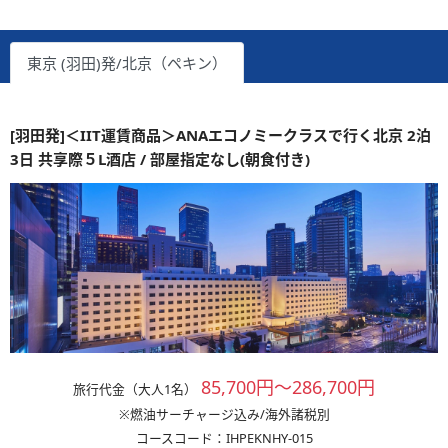
東京 (羽田)発/北京（ペキン）
[羽田発]＜IIT運賃商品＞ANAエコノミークラスで行く北京 2泊
3日 共享際５L酒店 / 部屋指定なし(朝食付き)
85,700円～286,700円
旅行代金（大人1名）
※燃油サーチャージ込み/海外諸税別
コースコード：IHPEKNHY-015