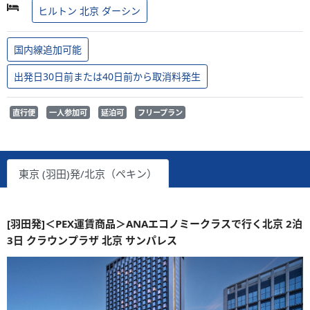
ヒルトン 北京 ダーシン
国内線追加可能
出発日30日前または40日前から取消料発生
直行便
一人参加可
延泊可
フリープラン
東京 (羽田)発/北京（ペキン）
[羽田発]＜PEX運賃商品＞ANAエコノミークラスで行く北京 2泊
3日 クラウンプラザ 北京 サンパレス