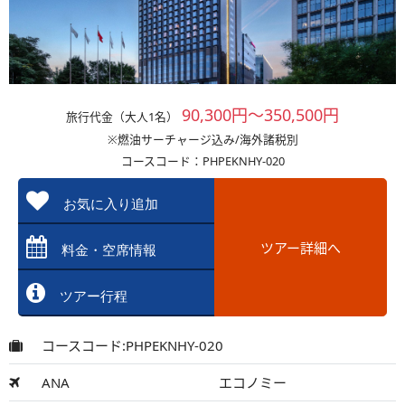
90,300円～350,500円
旅行代金（大人1名）
※燃油サーチャージ込み/海外諸税別
コースコード：PHPEKNHY-020
お気に入り追加
ツアー詳細へ
料金・空席情報
ツアー行程
コースコード:PHPEKNHY-020
ANA
エコノミー