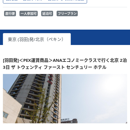
直行便
一人参加可
延泊可
フリープラン
東京 (羽田)発/北京（ペキン）
[羽田発]＜PEX運賃商品＞ANAエコノミークラスで行く北京 2泊
3日 ザ トウェンティ ファースト センチュリー ホテル