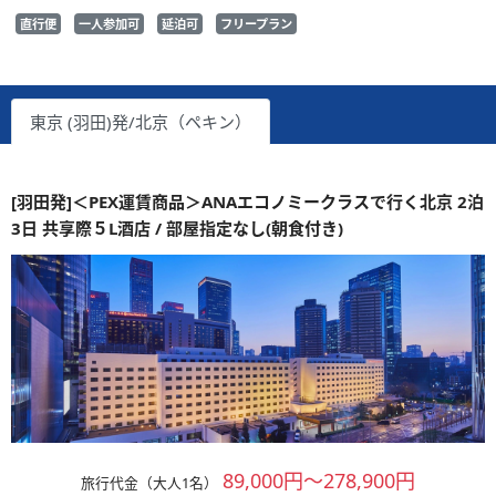
直行便
一人参加可
延泊可
フリープラン
東京 (羽田)発/北京（ペキン）
[羽田発]＜PEX運賃商品＞ANAエコノミークラスで行く北京 2泊
3日 共享際５L酒店 / 部屋指定なし(朝食付き)
89,000円～278,900円
旅行代金（大人1名）