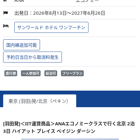
ANA
エコノミー
出発日：2026年8月13日～2027年6月26日
サンワールド ホテル ワンフーチン
国内線追加可能
予約日当日から取消料発生
直行便
一人参加可
延泊可
フリープラン
東京 (羽田)発/北京（ペキン）
[羽田発]＜IIT運賃商品＞ANAエコノミークラスで行く北京 2泊
3日 ハイアット プレイス ベイジン ダーシン