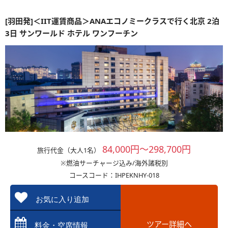
[羽田発]＜IIT運賃商品＞ANAエコノミークラスで行く北京 2泊
3日 サンワールド ホテル ワンフーチン
84,000円～298,700円
旅行代金（大人1名）
※燃油サーチャージ込み/海外諸税別
コースコード：IHPEKNHY-018
お気に入り追加
ツアー詳細へ
料金・空席情報