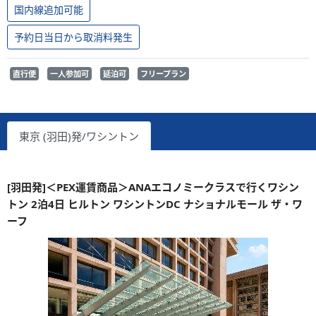
国内線追加可能
予約日当日から取消料発生
直行便
一人参加可
延泊可
フリープラン
東京 (羽田)発/ワシントン
[羽田発]＜PEX運賃商品＞ANAエコノミークラスで行くワシン
トン 2泊4日 ヒルトン ワシントンDC ナショナルモール ザ・ワ
ーフ