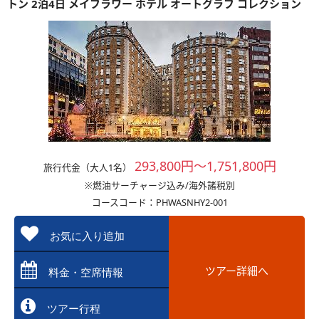
トン 2泊4日 メイフラワー ホテル オートグラフ コレクション
293,800円～1,751,800円
旅行代金（大人1名）
※燃油サーチャージ込み/海外諸税別
コースコード：PHWASNHY2-001
お気に入り追加
ツアー詳細へ
料金・空席情報
ツアー行程