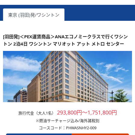
東京 (羽田)発/ワシントン
[羽田発]＜PEX運賃商品＞ANAエコノミークラスで行くワシン
トン 2泊4日 ワシントン マリオット アット メトロ センター
293,800円～1,751,800円
旅行代金（大人1名）
※燃油サーチャージ込み/海外諸税別
コースコード：PHWASNHY2-009