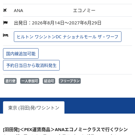
ANA
エコノミー
出発日：2026年8月14日～2027年6月29日
ヒルトン ワシントンDC ナショナルモール ザ・ワーフ
国内線追加可能
予約日当日から取消料発生
直行便
一人参加可
延泊可
フリープラン
東京 (羽田)発/ワシントン
[羽田発]＜PEX運賃商品＞ANAエコノミークラスで行くワシン