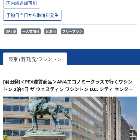
国内線追加可能
予約日当日から取消料発生
直行便
一人参加可
延泊可
フリープラン
東京 (羽田)発/ワシントン
[羽田発]＜PEX運賃商品＞ANAエコノミークラスで行くワシン
トン 2泊4日 ザ ウェスティン ワシントン D.C. シティ センター