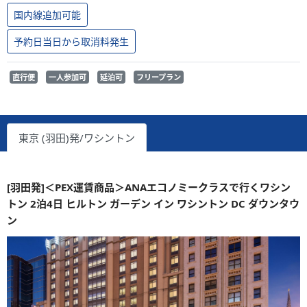
国内線追加可能
予約日当日から取消料発生
直行便
一人参加可
延泊可
フリープラン
東京 (羽田)発/ワシントン
[羽田発]＜PEX運賃商品＞ANAエコノミークラスで行くワシン
トン 2泊4日 ヒルトン ガーデン イン ワシントン DC ダウンタウ
ン