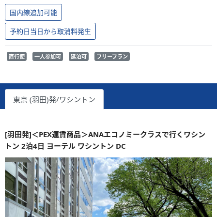
国内線追加可能
予約日当日から取消料発生
直行便
一人参加可
延泊可
フリープラン
東京 (羽田)発/ワシントン
[羽田発]＜PEX運賃商品＞ANAエコノミークラスで行くワシン
トン 2泊4日 ヨーテル ワシントン DC