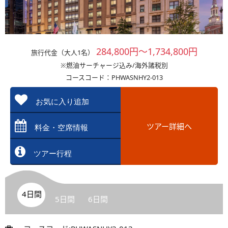
284,800円～1,734,800円
旅行代金（大人1名）
※燃油サーチャージ込み/海外諸税別
コースコード：PHWASNHY2-013
お気に入り追加
ツアー詳細へ
料金・空席情報
ツアー行程
4日間
5日間
6日間