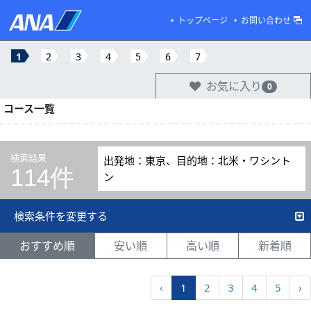
トップページ
お問い合わせ
1
2
3
4
5
6
7
お気に入り
0
コース一覧
検索結果
出発地：東京、目的地：北米・ワシント
114件
ン
検索条件を変更する
おすすめ順
安い順
高い順
新着順
‹
1
2
3
4
5
›