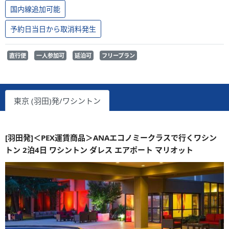
国内線追加可能
予約日当日から取消料発生
直行便
一人参加可
延泊可
フリープラン
東京 (羽田)発/ワシントン
[羽田発]＜PEX運賃商品＞ANAエコノミークラスで行くワシン
トン 2泊4日 ワシントン ダレス エアポート マリオット