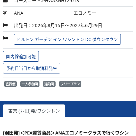
コースコード:PHWASNHY2-013
ANA
エコノミー
出発日：2026年8月15日～2027年6月29日
ヒルトン ガーデン イン ワシントン DC ダウンタウン
国内線追加可能
予約日当日から取消料発生
直行便
一人参加可
延泊可
フリープラン
東京 (羽田)発/ワシントン
[羽田発]＜PEX運賃商品＞ANAエコノミークラスで行くワシン