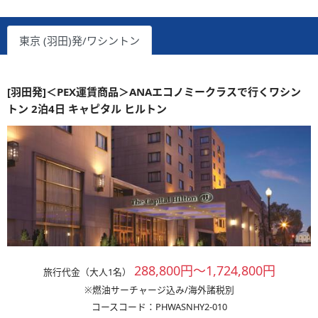
東京 (羽田)発/ワシントン
[羽田発]＜PEX運賃商品＞ANAエコノミークラスで行くワシン
トン 2泊4日 キャピタル ヒルトン
288,800円～1,724,800円
旅行代金（大人1名）
※燃油サーチャージ込み/海外諸税別
コースコード：PHWASNHY2-010