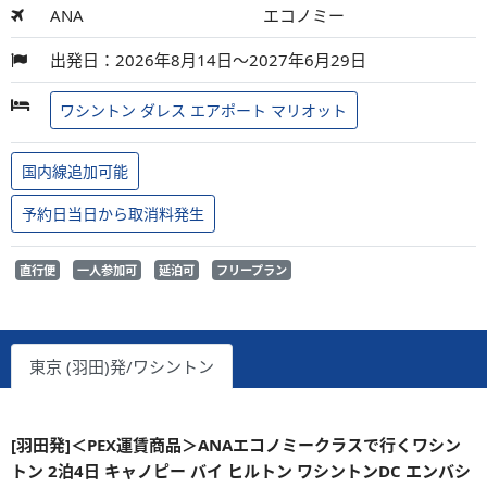
ANA
エコノミー
出発日：2026年8月14日～2027年6月29日
ワシントン ダレス エアポート マリオット
国内線追加可能
予約日当日から取消料発生
直行便
一人参加可
延泊可
フリープラン
東京 (羽田)発/ワシントン
[羽田発]＜PEX運賃商品＞ANAエコノミークラスで行くワシン
トン 2泊4日 キャノピー バイ ヒルトン ワシントンDC エンバシ