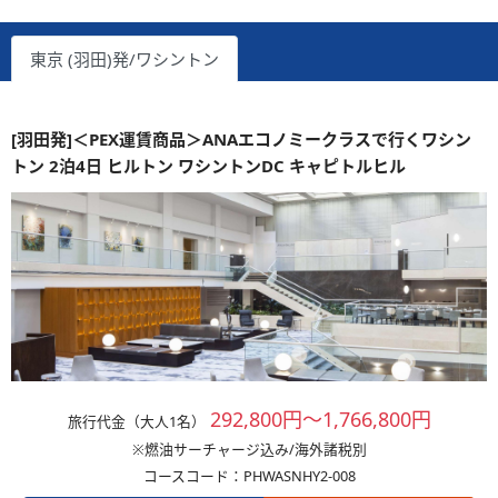
東京 (羽田)発/ワシントン
[羽田発]＜PEX運賃商品＞ANAエコノミークラスで行くワシン
トン 2泊4日 ヒルトン ワシントンDC キャピトルヒル
292,800円～1,766,800円
旅行代金（大人1名）
※燃油サーチャージ込み/海外諸税別
コースコード：PHWASNHY2-008