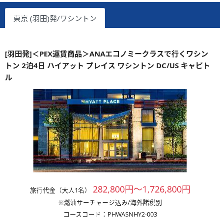
東京 (羽田)発/ワシントン
[羽田発]＜PEX運賃商品＞ANAエコノミークラスで行くワシン
トン 2泊4日 ハイアット プレイス ワシントン DC/US キャピト
ル
282,800円～1,726,800円
旅行代金（大人1名）
※燃油サーチャージ込み/海外諸税別
コースコード：PHWASNHY2-003