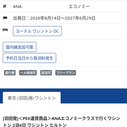
ANA
エコノミー
出発日：2026年8月14日～2027年6月29日
ヨーテル ワシントン DC
国内線追加可能
予約日当日から取消料発生
直行便
一人参加可
延泊可
フリープラン
東京 (羽田)発/ワシントン
[羽田発]＜PEX運賃商品＞ANAエコノミークラスで行くワシン
トン 2泊4日 ワシントン ヒルトン