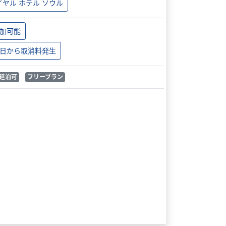
イヤル ホテル ソウル
加可能
日から取消料発生
延泊可
フリープラン