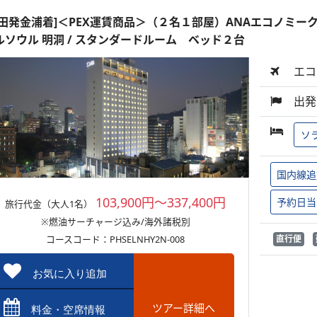
羽田発金浦着]＜PEX運賃商品＞（２名１部屋）ANAエコノミーク
ルソウル 明洞 / スタンダードルーム ベッド２台
エコ
出発
ソ
国内線追
103,900円～337,400円
予約日当
旅行代金（大人1名）
※燃油サーチャージ込み/海外諸税別
コースコード：PHSELNHY2N-008
直行便
お気に入り追加
ツアー詳細へ
料金・空席情報