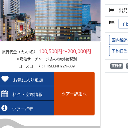
出発
イ
国内線追
100,500円～200,000円
予約日当
旅行代金（大人1名）
※燃油サーチャージ込み/海外諸税別
コースコード：PHSELNHY2N-009
直行便
お気に入り追加
ツアー詳細へ
料金・空席情報
ツアー行程