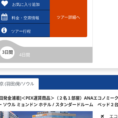
お気に入り追加
ツアー詳細へ
料金・空席情報
ツアー行程
3日間
4日間
京 (羽田)発/ソウル
羽田発金浦着]＜PEX運賃商品＞（２名１部屋）ANAエコノミーク
ー ソウル ミョンドン ホテル / スタンダードルーム ベッド２
エコ