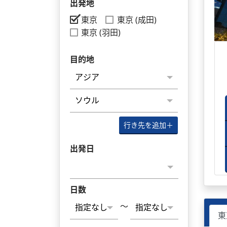
出発地
東京
東京 (成田)
東京 (羽田)
目的地
行き先を追加
＋
出発日
日数
～
東