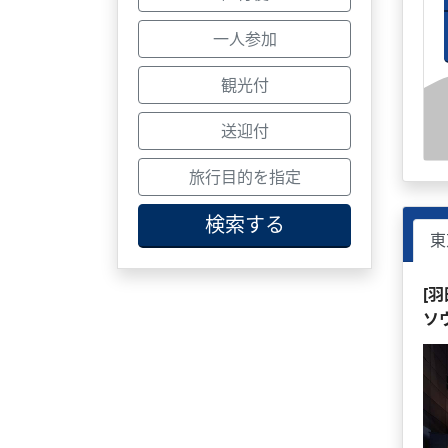
一人参加
観光付
送迎付
旅行目的を指定
検索する
東
[
ソ