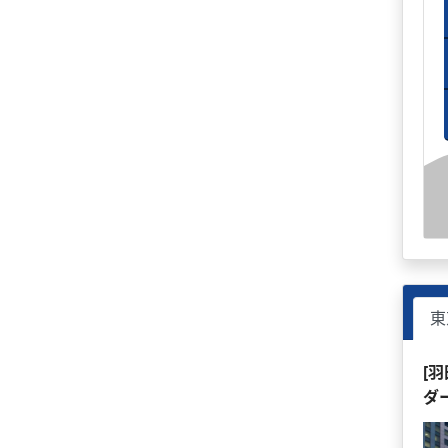
東
[
ダ