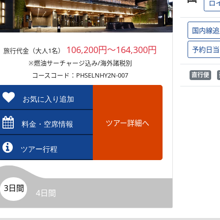
ロ
国内線追
106,200円～164,300円
予約日当
旅行代金（大人1名）
※燃油サーチャージ込み/海外諸税別
コースコード：PHSELNHY2N-007
直行便
お気に入り追加
ツアー詳細へ
料金・空席情報
ツアー行程
3日間
4日間