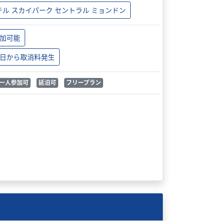
テル スカイパーク セントラル ミョンドン
加可能
日から取消料発生
一人参加可
延泊可
フリープラン