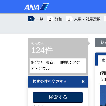
1
一覧
2
詳細
3
人数・部屋選択
お
検索結果
124件
東
出発地：東京、目的地：アジ
ア・ソウル
[
ミ
検索条件を変更する
検索する