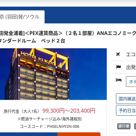
京 (羽田)発/ソウル
羽田発金浦着]＜PEX運賃商品＞（２名１部屋）ANAエコノミークラ
タンダードルーム ベッド２台
エコ
出発
ホ
国内線追
99,300円～203,400円
予約日当
旅行代金（大人1名）
※燃油サーチャージ込み/海外諸税別
コースコード：PHSELNHY2N-006
直行便