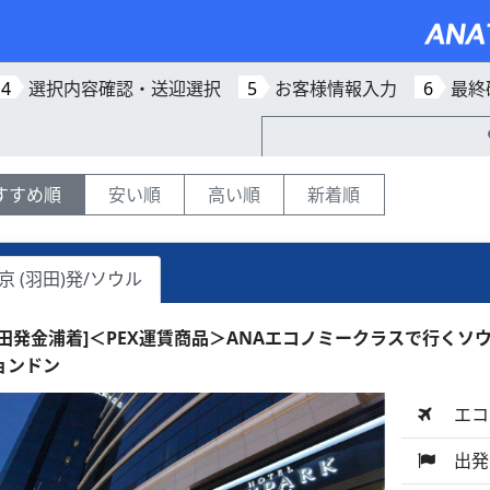
4
選択内容確認・送迎選択
5
お客様情報入力
6
最終
すすめ順
安い順
高い順
新着順
京 (羽田)発/ソウル
羽田発金浦着]＜PEX運賃商品＞ANAエコノミークラスで行くソウ
ョンドン
エコ
出発