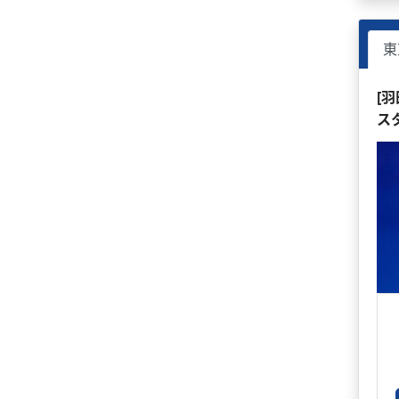
東
[
ス