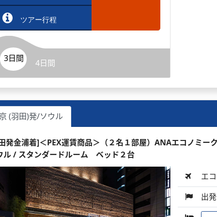
ツアー行程
3日間
4日間
京 (羽田)発/ソウル
羽田発金浦着]＜PEX運賃商品＞（２名１部屋）ANAエコノミーク
ウル / スタンダードルーム ベッド２台
エコ
出発