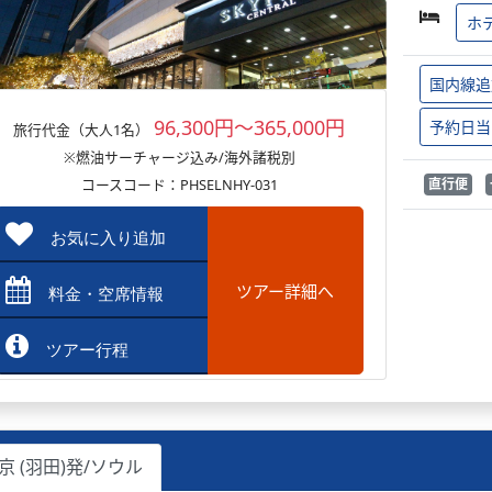
ホ
国内線追
96,300円～365,000円
予約日当
旅行代金（大人1名）
※燃油サーチャージ込み/海外諸税別
コースコード：PHSELNHY-031
直行便
お気に入り追加
ツアー詳細へ
料金・空席情報
ツアー行程
京 (羽田)発/ソウル