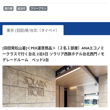
直行便
延泊可
フリープラン
東京 (羽田)発/台北（タイペイ）
[羽田発松山着]＜PEX運賃商品＞（２名１部屋）ANAエコノミ
ークラスで行く台北 2泊3日 ソラリア西鉄ホテル台北西門 / モ
デレードルーム ベッド2台