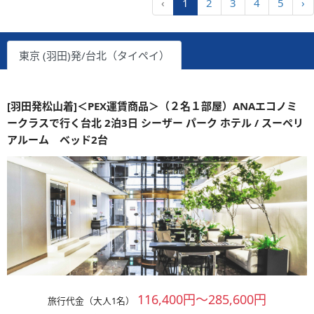
‹
1
2
3
4
5
›
東京 (羽田)発/台北（タイペイ）
[羽田発松山着]＜PEX運賃商品＞（２名１部屋）ANAエコノミ
ークラスで行く台北 2泊3日 シーザー パーク ホテル / スーペリ
アルーム ベッド2台
116,400円～285,600円
旅行代金（大人1名）