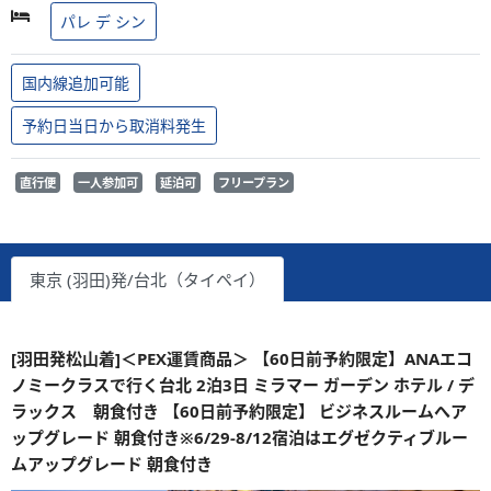
パレ デ シン
国内線追加可能
予約日当日から取消料発生
直行便
一人参加可
延泊可
フリープラン
東京 (羽田)発/台北（タイペイ）
[羽田発松山着]＜PEX運賃商品＞ 【60日前予約限定】ANAエコ
ノミークラスで行く台北 2泊3日 ミラマー ガーデン ホテル / デ
ラックス 朝食付き 【60日前予約限定】 ビジネスルームへア
ップグレード 朝食付き※6/29-8/12宿泊はエグゼクティブルー
ムアップグレード 朝食付き