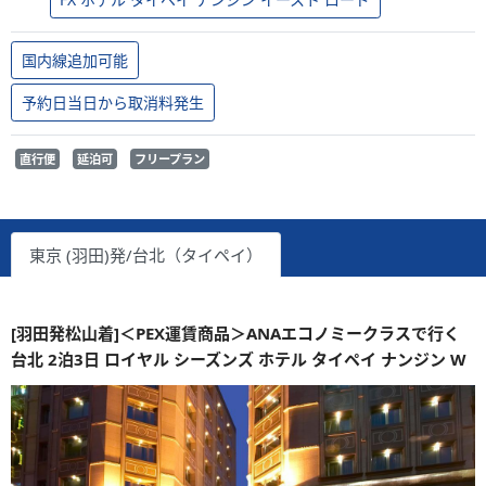
国内線追加可能
予約日当日から取消料発生
直行便
延泊可
フリープラン
東京 (羽田)発/台北（タイペイ）
[羽田発松山着]＜PEX運賃商品＞ANAエコノミークラスで行く
台北 2泊3日 ロイヤル シーズンズ ホテル タイペイ ナンジン W