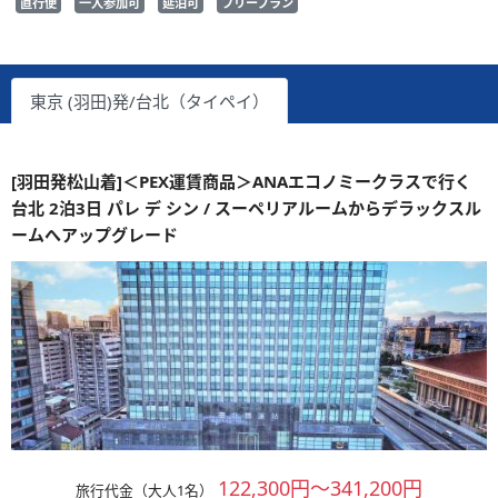
直行便
一人参加可
延泊可
フリープラン
東京 (羽田)発/台北（タイペイ）
[羽田発松山着]＜PEX運賃商品＞ANAエコノミークラスで行く
台北 2泊3日 パレ デ シン / スーペリアルームからデラックスル
ームへアップグレード
122,300円～341,200円
旅行代金（大人1名）