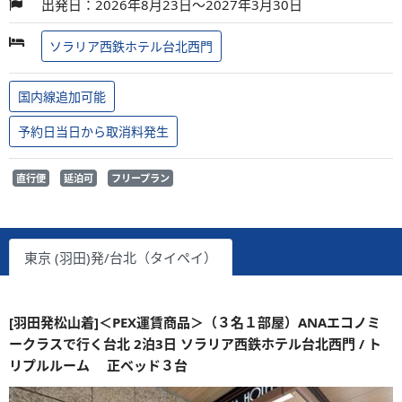
出発日：2026年8月23日～2027年3月30日
ソラリア西鉄ホテル台北西門
国内線追加可能
予約日当日から取消料発生
直行便
延泊可
フリープラン
東京 (羽田)発/台北（タイペイ）
[羽田発松山着]＜PEX運賃商品＞（３名１部屋）ANAエコノミ
ークラスで行く台北 2泊3日 ソラリア西鉄ホテル台北西門 / ト
リプルルーム 正ベッド３台