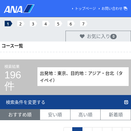
トップページ
お問い合わせ
1
2
3
4
5
6
7
お気に入り
0
コース一覧
検索結果
196
出発地：東京、目的地：アジア・台北（タ
イペイ）
件
検索条件を変更する
おすすめ順
安い順
高い順
新着順