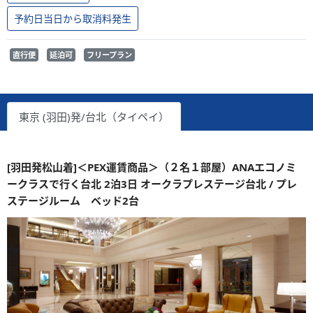
予約日当日から取消料発生
直行便
延泊可
フリープラン
東京 (羽田)発/台北（タイペイ）
[羽田発松山着]＜PEX運賃商品＞（２名１部屋）ANAエコノミ
ークラスで行く台北 2泊3日 オークラプレステージ台北 / プレ
ステージルーム ベッド2台