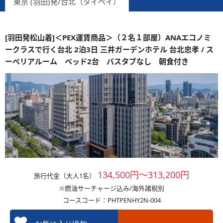
東京 (羽田)発/台北（タイペイ）
[羽田発松山着]＜PEX運賃商品＞（２名１部屋）ANAエコノミ
ークラスで行く台北 2泊3日 三井ガーデンホテル 台北忠孝 / ス
ーペリアルーム ベッド2台 バスタブなし 朝食付き
134,500円～313,200円
旅行代金（大人1名）
※燃油サーチャージ込み/海外諸税別
コースコード：PHTPENHY2N-004