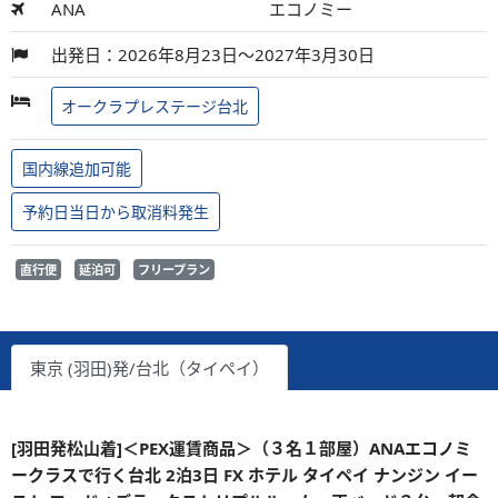
ANA
エコノミー
出発日：2026年8月23日～2027年3月30日
オークラプレステージ台北
国内線追加可能
予約日当日から取消料発生
直行便
延泊可
フリープラン
東京 (羽田)発/台北（タイペイ）
[羽田発松山着]＜PEX運賃商品＞（３名１部屋）ANAエコノミ
ークラスで行く台北 2泊3日 FX ホテル タイペイ ナンジン イー