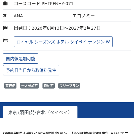
コースコード:PHTPENHY-071
ANA
エコノミー
出発日：2026年8月13日～2027年2月27日
ロイヤル シーズンズ ホテル タイペイ ナンジン W
国内線追加可能
予約日当日から取消料発生
直行便
一人参加可
延泊可
フリープラン
東京 (羽田)発/台北（タイペイ）
[羽田発松山着]＜PEX運賃商品＞ 【60日前予約限定】ANAエコ