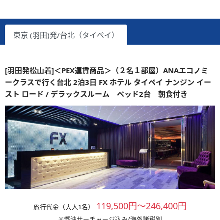
東京 (羽田)発/台北（タイペイ）
[羽田発松山着]＜PEX運賃商品＞（２名１部屋）ANAエコノミ
ークラスで行く台北 2泊3日 FX ホテル タイペイ ナンジン イー
スト ロード / デラックスルーム ベッド2台 朝食付き
119,500円～246,400円
旅行代金（大人1名）
※燃油サーチャージ込み/海外諸税別