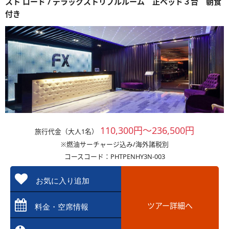
スト ロード / デラックストリプルルーム 正ベッド３台 朝食
付き
110,300円～236,500円
旅行代金（大人1名）
※燃油サーチャージ込み/海外諸税別
コースコード：PHTPENHY3N-003
お気に入り追加
ツアー詳細へ
料金・空席情報