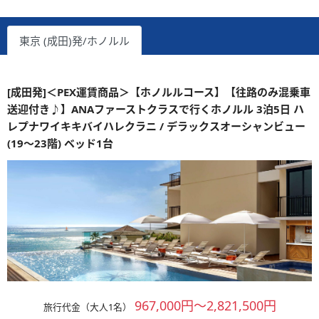
東京 (成田)発/ホノルル
[成田発]＜PEX運賃商品＞【ホノルルコース】【往路のみ混乗車
送迎付き♪】ANAファーストクラスで行くホノルル 3泊5日 ハ
レプナワイキキバイハレクラニ / デラックスオーシャンビュー
(19～23階) ベッド1台
967,000円～2,821,500円
旅行代金（大人1名）