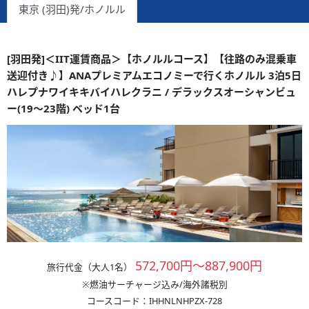
東京 (羽田)発/ホノルル
[羽田発]＜IIT運賃商品＞【ホノルルコース】【往路のみ混乗車
送迎付き♪】ANAプレミアムエコノミーで行くホノルル 3泊5日
ハレプナワイキキバイハレクラニ / デラックスオーシャンビュ
ー(19～23階) ベッド1台
572,700円～887,900円
旅行代金（大人1名）
※燃油サーチャージ込み/海外諸税別
コースコード：IHHNLNHPZX-728