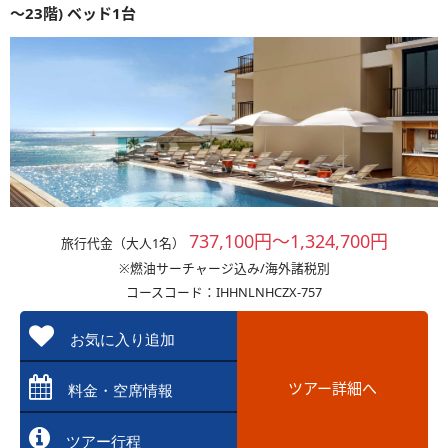
～23階) ベッド1台
737,100円～1,324,700円
旅行代金（大人1名）
※燃油サーチャージ込み/海外諸税別
コースコード：IHHNLNHCZX-757
お気に入り追加
ツアー詳細へ
料金・空席情報
ツアー行程