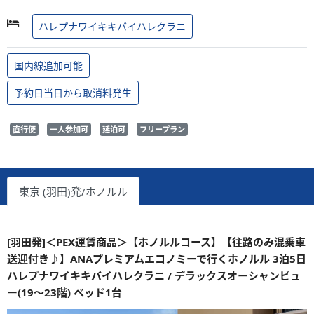
ハレプナワイキキバイハレクラニ
国内線追加可能
予約日当日から取消料発生
直行便
一人参加可
延泊可
フリープラン
東京 (羽田)発/ホノルル
[羽田発]＜PEX運賃商品＞【ホノルルコース】【往路のみ混乗車
送迎付き♪】ANAプレミアムエコノミーで行くホノルル 3泊5日
ハレプナワイキキバイハレクラニ / デラックスオーシャンビュ
ー(19～23階) ベッド1台