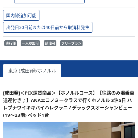
国内線追加可能
出発日30日前または40日前から取消料発生
直行便
一人参加可
延泊可
フリープラン
東京 (成田)発/ホノルル
[成田発]＜PEX運賃商品＞【ホノルルコース】【往路のみ混乗車
送迎付き♪】ANAエコノミークラスで行くホノルル 3泊5日 ハ
レプナワイキキバイハレクラニ / デラックスオーシャンビュー
(19～23階) ベッド1台