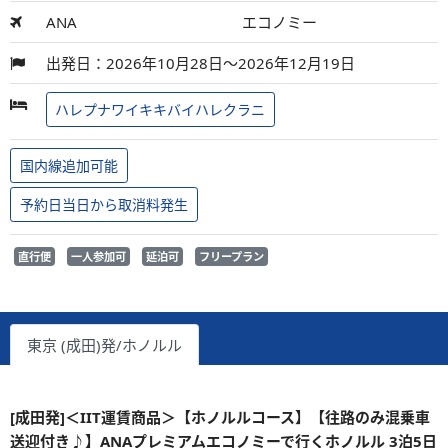
ANA
エコノミー
出発日：2026年10月28日～2026年12月19日
ハレプナワイキキバイハレクラニ
国内線追加可能
予約日当日から取消料発生
直行便
一人参加可
延泊可
フリープラン
東京 (成田)発/ホノルル
[成田発]＜IIT運賃商品＞【ホノルルコース】【往路のみ混乗車
送迎付き♪】ANAプレミアムエコノミーで行くホノルル 3泊5日