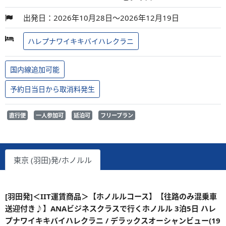
出発日：2026年10月28日～2026年12月19日
ハレプナワイキキバイハレクラニ
国内線追加可能
予約日当日から取消料発生
直行便
一人参加可
延泊可
フリープラン
東京 (羽田)発/ホノルル
[羽田発]＜IIT運賃商品＞【ホノルルコース】【往路のみ混乗車
送迎付き♪】ANAビジネスクラスで行くホノルル 3泊5日 ハレ
プナワイキキバイハレクラニ / デラックスオーシャンビュー(19