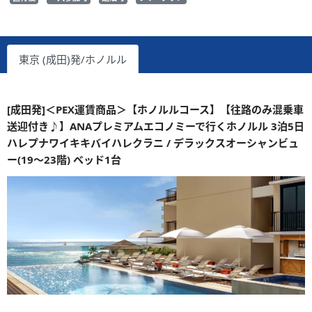
東京 (成田)発/ホノルル
[成田発]＜PEX運賃商品＞【ホノルルコース】【往路のみ混乗車
送迎付き♪】ANAプレミアムエコノミーで行くホノルル 3泊5日
ハレプナワイキキバイハレクラニ / デラックスオーシャンビュ
ー(19～23階) ベッド1台