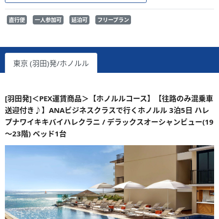
直行便
一人参加可
延泊可
フリープラン
東京 (羽田)発/ホノルル
[羽田発]＜PEX運賃商品＞【ホノルルコース】【往路のみ混乗車
送迎付き♪】ANAビジネスクラスで行くホノルル 3泊5日 ハレ
プナワイキキバイハレクラニ / デラックスオーシャンビュー(19
～23階) ベッド1台