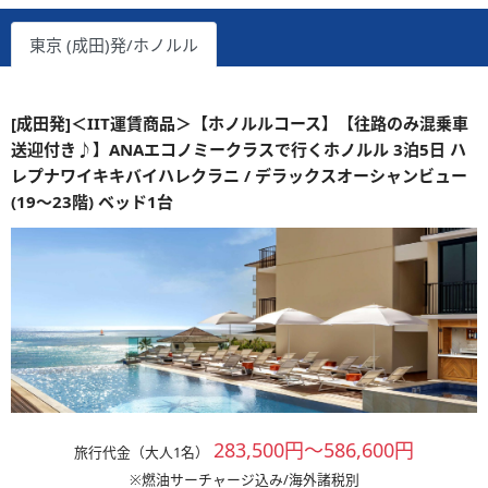
東京 (成田)発/ホノルル
[成田発]＜IIT運賃商品＞【ホノルルコース】【往路のみ混乗車
送迎付き♪】ANAエコノミークラスで行くホノルル 3泊5日 ハ
レプナワイキキバイハレクラニ / デラックスオーシャンビュー
(19～23階) ベッド1台
283,500円～586,600円
旅行代金（大人1名）
※燃油サーチャージ込み/海外諸税別