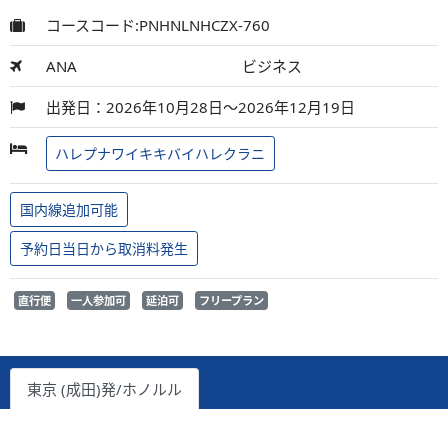
コースコード:PNHNLNHCZX-760
ANA
ビジネス
出発日：2026年10月28日～2026年12月19日
ハレプナワイキキバイハレクラニ
国内線追加可能
予約日当日から取消料発生
直行便
一人参加可
延泊可
フリープラン
東京 (成田)発/ホノルル