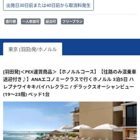
出発日30日前または40日前から取消料発生
直行便
一人参加可
延泊可
フリープラン
東京 (羽田)発/ホノルル
[羽田発]＜PEX運賃商品＞【ホノルルコース】【往路のみ混乗車
送迎付き♪】ANAエコノミークラスで行くホノルル 3泊5日 ハ
レプナワイキキバイハレクラニ / デラックスオーシャンビュー
(19～23階) ベッド1台