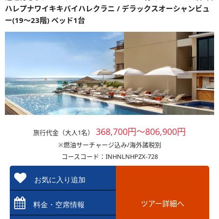
ハレプナワイキキバイハレクラニ / デラックスオーシャンビュ
ー(19～23階) ベッド1台
368,700円～806,900円
旅行代金（大人1名）
※燃油サーチャージ込み/海外諸税別
コースコード：INHNLNHPZX-728
お気に入り追加
ツアー詳細へ
料金・空席情報