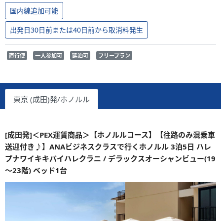
国内線追加可能
出発日30日前または40日前から取消料発生
直行便
一人参加可
延泊可
フリープラン
東京 (成田)発/ホノルル
[成田発]＜PEX運賃商品＞【ホノルルコース】【往路のみ混乗車
送迎付き♪】ANAビジネスクラスで行くホノルル 3泊5日 ハレ
プナワイキキバイハレクラニ / デラックスオーシャンビュー(19
～23階) ベッド1台