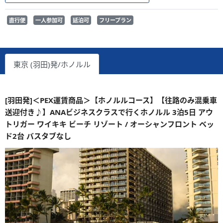
直行便
一人参加可
延泊可
フリープラン
東京 (羽田)発/ホノルル
[羽田発]＜PEX運賃商品＞【ホノルルコース】【往路のみ混乗車
送迎付き♪】ANAビジネスクラスで行くホノルル 3泊5日 アウ
トリガー ワイキキ ビーチ リゾート / オーシャンフロント ベッ
ド2台 バスタブなし