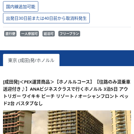
国内線追加可能
出発日30日前または40日前から取消料発生
直行便
一人参加可
延泊可
フリープラン
東京 (成田)発/ホノルル
[成田発]＜PEX運賃商品＞【ホノルルコース】【往路のみ混乗車
送迎付き♪】ANAビジネスクラスで行くホノルル 3泊5日 アウ
トリガー ワイキキ ビーチ リゾート / オーシャンフロント ベッ
ド2台 バスタブなし