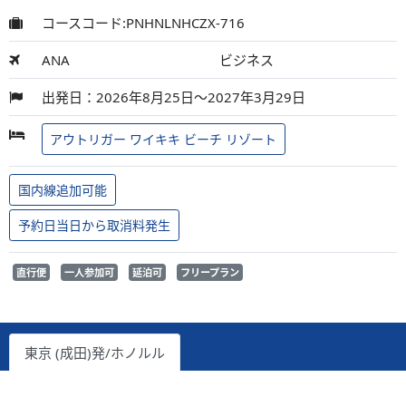
コースコード:PNHNLNHCZX-716
ANA
ビジネス
出発日：2026年8月25日～2027年3月29日
アウトリガー ワイキキ ビーチ リゾート
国内線追加可能
予約日当日から取消料発生
直行便
一人参加可
延泊可
フリープラン
東京 (成田)発/ホノルル