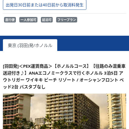
出発日30日前または40日前から取消料発生
直行便
一人参加可
延泊可
フリープラン
東京 (羽田)発/ホノルル
[羽田発]＜PEX運賃商品＞【ホノルルコース】【往路のみ混乗車
送迎付き♪】ANAエコノミークラスで行くホノルル 3泊5日 ア
ウトリガー ワイキキ ビーチ リゾート / オーシャンフロント ベ
ッド2台 バスタブなし