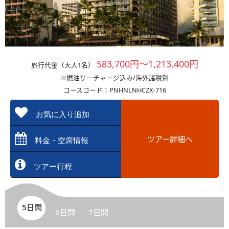
583,700円～1,213,400円
旅行代金（大人1名）
※燃油サーチャージ込み/海外諸税別
コースコード：PNHNLNHCZX-716
お気に入り追加
ツアー詳細へ
料金・空席情報
ツアー行程
5日間
6日間
7日間