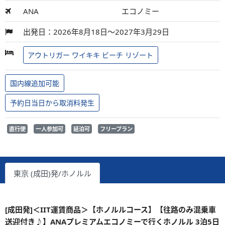
ANA
エコノミー
出発日：2026年8月18日～2027年3月29日
アウトリガー ワイキキ ビーチ リゾート
国内線追加可能
予約日当日から取消料発生
直行便
一人参加可
延泊可
フリープラン
東京 (成田)発/ホノルル
[成田発]＜IIT運賃商品＞【ホノルルコース】【往路のみ混乗車
送迎付き♪】ANAプレミアムエコノミーで行くホノルル 3泊5日