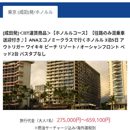
東京 (成田)発/ホノルル
[成田発]＜IIT運賃商品＞【ホノルルコース】【往路のみ混乗車
送迎付き♪】ANAエコノミークラスで行くホノルル 3泊5日 ア
ウトリガー ワイキキ ビーチ リゾート / オーシャンフロント ベ
ッド2台 バスタブなし
275,000円～659,100円
旅行代金（大人1名）
※燃油サーチャージ込み/海外諸税別