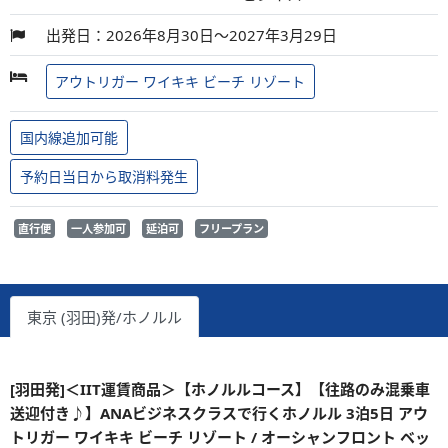
出発日：2026年8月30日～2027年3月29日
アウトリガー ワイキキ ビーチ リゾート
国内線追加可能
予約日当日から取消料発生
直行便
一人参加可
延泊可
フリープラン
東京 (羽田)発/ホノルル
[羽田発]＜IIT運賃商品＞【ホノルルコース】【往路のみ混乗車
送迎付き♪】ANAビジネスクラスで行くホノルル 3泊5日 アウ
トリガー ワイキキ ビーチ リゾート / オーシャンフロント ベッ