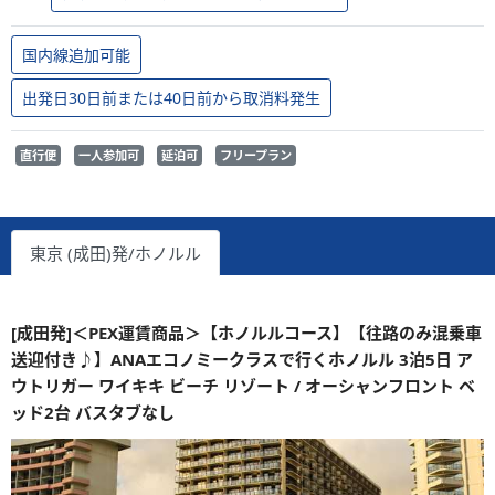
国内線追加可能
出発日30日前または40日前から取消料発生
直行便
一人参加可
延泊可
フリープラン
東京 (成田)発/ホノルル
[成田発]＜PEX運賃商品＞【ホノルルコース】【往路のみ混乗車
送迎付き♪】ANAエコノミークラスで行くホノルル 3泊5日 ア
ウトリガー ワイキキ ビーチ リゾート / オーシャンフロント ベ
ッド2台 バスタブなし