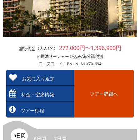
272,000円～1,396,900円
旅行代金（大人1名）
※燃油サーチャージ込み/海外諸税別
コースコード：PNHNLNHYZX-694
お気に入り追加
ツアー詳細へ
料金・空席情報
ツアー行程
5日間
6日間
7日間