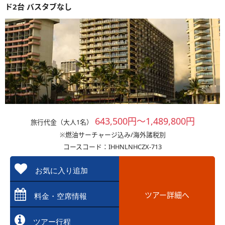
ド2台 バスタブなし
643,500円～1,489,800円
旅行代金（大人1名）
※燃油サーチャージ込み/海外諸税別
コースコード：IHHNLNHCZX-713
お気に入り追加
ツアー詳細へ
料金・空席情報
ツアー行程