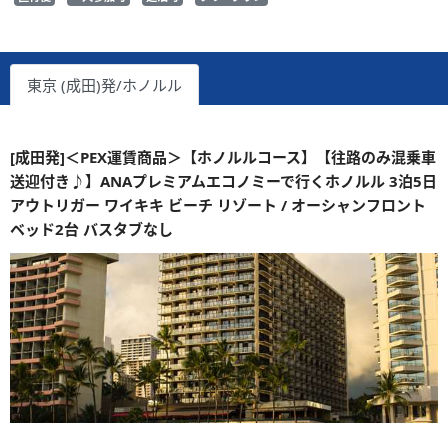
東京 (成田)発/ホノルル
[成田発]＜PEX運賃商品＞【ホノルルコース】【往路のみ混乗車
送迎付き♪】ANAプレミアムエコノミーで行くホノルル 3泊5日
アウトリガー ワイキキ ビーチ リゾート / オーシャンフロント
ベッド2台 バスタブなし