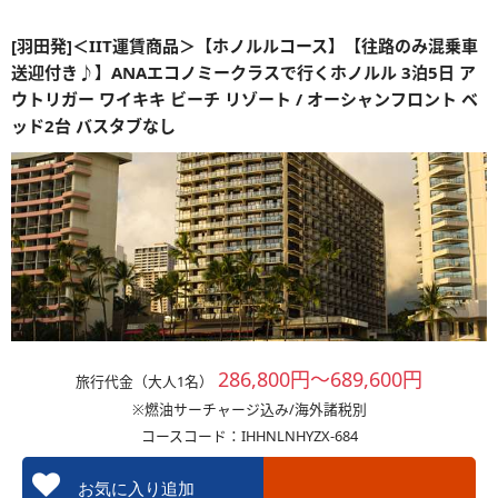
[羽田発]＜IIT運賃商品＞【ホノルルコース】【往路のみ混乗車
送迎付き♪】ANAエコノミークラスで行くホノルル 3泊5日 ア
ウトリガー ワイキキ ビーチ リゾート / オーシャンフロント ベ
ッド2台 バスタブなし
286,800円～689,600円
旅行代金（大人1名）
※燃油サーチャージ込み/海外諸税別
コースコード：IHHNLNHYZX-684
お気に入り追加