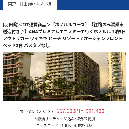
東京 (羽田)発/ホノルル
[羽田発]＜IIT運賃商品＞【ホノルルコース】【往路のみ混乗車
送迎付き♪】ANAプレミアムエコノミーで行くホノルル 3泊5日
アウトリガー ワイキキ ビーチ リゾート / オーシャンフロント
ベッド2台 バスタブなし
567,600円～991,400円
旅行代金（大人1名）
※燃油サーチャージ込み/海外諸税別
コースコード：IHHNLNHPZX-684