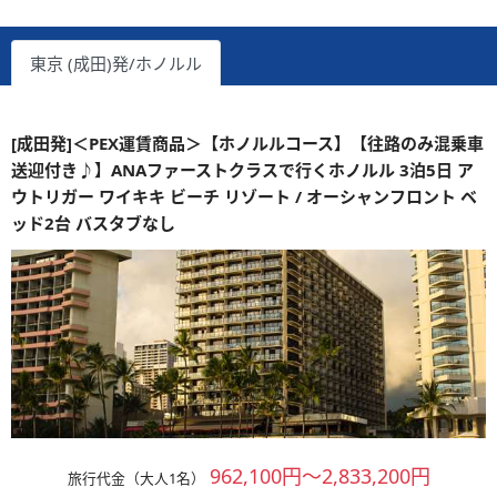
東京 (成田)発/ホノルル
[成田発]＜PEX運賃商品＞【ホノルルコース】【往路のみ混乗車
送迎付き♪】ANAファーストクラスで行くホノルル 3泊5日 ア
ウトリガー ワイキキ ビーチ リゾート / オーシャンフロント ベ
ッド2台 バスタブなし
962,100円～2,833,200円
旅行代金（大人1名）