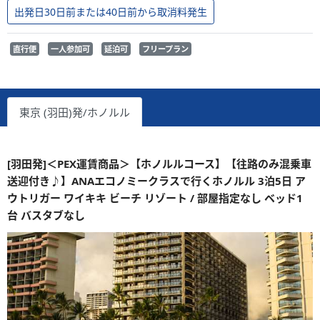
出発日30日前または40日前から取消料発生
直行便
一人参加可
延泊可
フリープラン
東京 (羽田)発/ホノルル
[羽田発]＜PEX運賃商品＞【ホノルルコース】【往路のみ混乗車
送迎付き♪】ANAエコノミークラスで行くホノルル 3泊5日 ア
ウトリガー ワイキキ ビーチ リゾート / 部屋指定なし ベッド1
台 バスタブなし