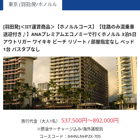
東京 (羽田)発/ホノルル
[羽田発]＜IIT運賃商品＞【ホノルルコース】【往路のみ混乗車
送迎付き♪】ANAプレミアムエコノミーで行くホノルル 3泊5日
アウトリガー ワイキキ ビーチ リゾート / 部屋指定なし ベッド
1台 バスタブなし
537,500円～892,000円
旅行代金（大人1名）
※燃油サーチャージ込み/海外諸税別
コースコード：IHHNLNHPZX-705