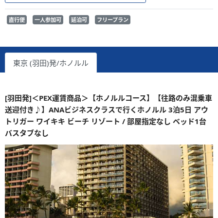
直行便
一人参加可
延泊可
フリープラン
東京 (羽田)発/ホノルル
[羽田発]＜PEX運賃商品＞【ホノルルコース】【往路のみ混乗車
送迎付き♪】ANAビジネスクラスで行くホノルル 3泊5日 アウ
トリガー ワイキキ ビーチ リゾート / 部屋指定なし ベッド1台
バスタブなし