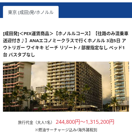
東京 (成田)発/ホノルル
[成田発]＜PEX運賃商品＞【ホノルルコース】【往路のみ混乗車
送迎付き♪】ANAエコノミークラスで行くホノルル 3泊5日 ア
ウトリガー ワイキキ ビーチ リゾート / 部屋指定なし ベッド1
台 バスタブなし
244,800円～1,315,200円
旅行代金（大人1名）
※燃油サーチャージ込み/海外諸税別