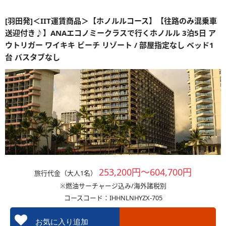
[羽田発]＜IIT運賃商品＞【ホノルルコース】【往路のみ混乗車
送迎付き♪】ANAエコノミークラスで行くホノルル 3泊5日 ア
ウトリガー ワイキキ ビーチ リゾート / 部屋指定なし ベッド1
台 バスタブなし
253,200円～604,700円
旅行代金（大人1名）
※燃油サーチャージ込み/海外諸税別
コースコード：IHHNLNHYZX-705
お気に入り追加