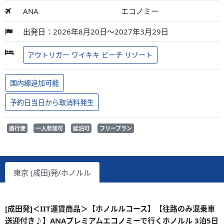
ANA
エコノミー
出発日：2026年8月20日～2027年3月29日
アウトリガー ワイキキ ビーチ リゾート
国内線追加可能
予約日当日から取消料発生
直行便
一人参加可
延泊可
フリープラン
東京 (成田)発/ホノルル
[成田発]＜IIT運賃商品＞【ホノルルコース】【往路のみ混乗車
送迎付き♪】ANAプレミアムエコノミーで行くホノルル 3泊5日