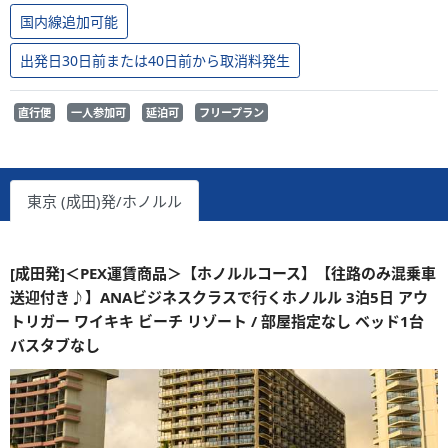
国内線追加可能
出発日30日前または40日前から取消料発生
直行便
一人参加可
延泊可
フリープラン
東京 (成田)発/ホノルル
[成田発]＜PEX運賃商品＞【ホノルルコース】【往路のみ混乗車
送迎付き♪】ANAビジネスクラスで行くホノルル 3泊5日 アウ
トリガー ワイキキ ビーチ リゾート / 部屋指定なし ベッド1台
バスタブなし