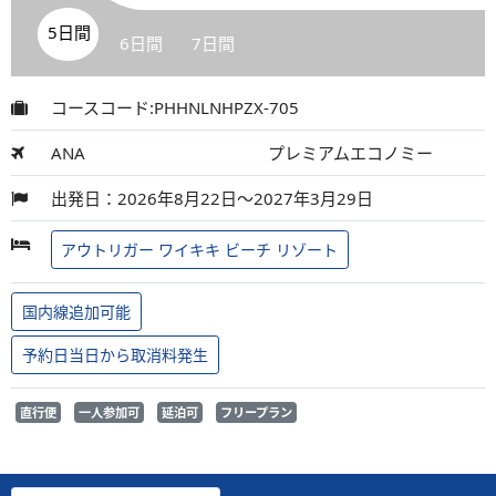
5日間
6日間
7日間
コースコード:PHHNLNHPZX-705
ANA
プレミアムエコノミー
出発日：2026年8月22日～2027年3月29日
アウトリガー ワイキキ ビーチ リゾート
国内線追加可能
予約日当日から取消料発生
直行便
一人参加可
延泊可
フリープラン