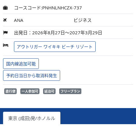
コースコード:PNHNLNHCZX-737
ANA
ビジネス
出発日：2026年8月27日～2027年3月29日
アウトリガー ワイキキ ビーチ リゾート
国内線追加可能
予約日当日から取消料発生
直行便
一人参加可
延泊可
フリープラン
東京 (成田)発/ホノルル