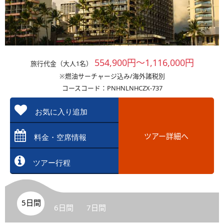
554,900円～1,116,000円
旅行代金（大人1名）
※燃油サーチャージ込み/海外諸税別
コースコード：PNHNLNHCZX-737
お気に入り追加
ツアー詳細へ
料金・空席情報
ツアー行程
5日間
6日間
7日間