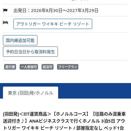
出発日：2026年8月30日～2027年3月29日
アウトリガー ワイキキ ビーチ リゾート
国内線追加可能
予約日当日から取消料発生
直行便
一人参加可
延泊可
フリープラン
東京 (羽田)発/ホノルル
[羽田発]＜IIT運賃商品＞【ホノルルコース】【往路のみ混乗車
送迎付き♪】ANAビジネスクラスで行くホノルル 3泊5日 アウ
トリガー ワイキキ ビーチ リゾート / 部屋指定なし ベッド1台