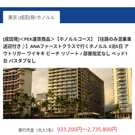
東京 (成田)発/ホノルル
[成田発]＜PEX運賃商品＞【ホノルルコース】【往路のみ混乗車
送迎付き♪】ANAファーストクラスで行くホノルル 3泊5日 ア
ウトリガー ワイキキ ビーチ リゾート / 部屋指定なし ベッド1
台 バスタブなし
933,200円～2,735,800円
旅行代金（大人1名）