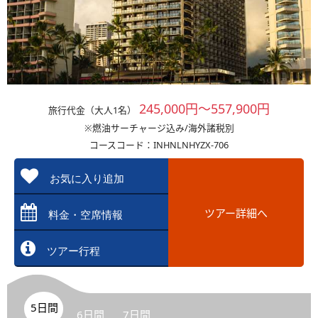
245,000円～557,900円
旅行代金（大人1名）
※燃油サーチャージ込み/海外諸税別
コースコード：INHNLNHYZX-706
お気に入り追加
ツアー詳細へ
料金・空席情報
ツアー行程
5日間
6日間
7日間