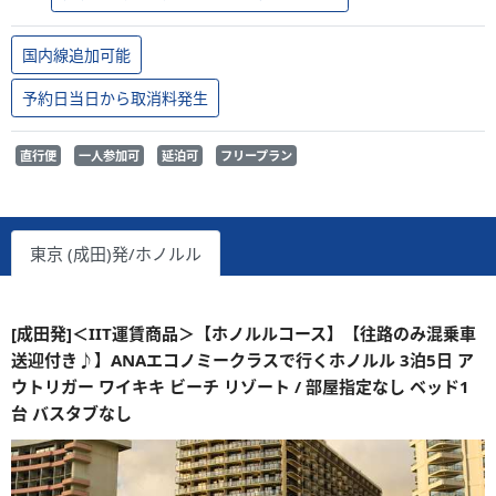
国内線追加可能
予約日当日から取消料発生
直行便
一人参加可
延泊可
フリープラン
東京 (成田)発/ホノルル
[成田発]＜IIT運賃商品＞【ホノルルコース】【往路のみ混乗車
送迎付き♪】ANAエコノミークラスで行くホノルル 3泊5日 ア
ウトリガー ワイキキ ビーチ リゾート / 部屋指定なし ベッド1
台 バスタブなし