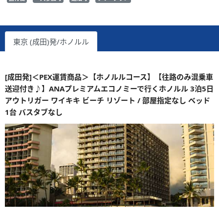
東京 (成田)発/ホノルル
[成田発]＜PEX運賃商品＞【ホノルルコース】【往路のみ混乗車
送迎付き♪】ANAプレミアムエコノミーで行くホノルル 3泊5日
アウトリガー ワイキキ ビーチ リゾート / 部屋指定なし ベッド
1台 バスタブなし