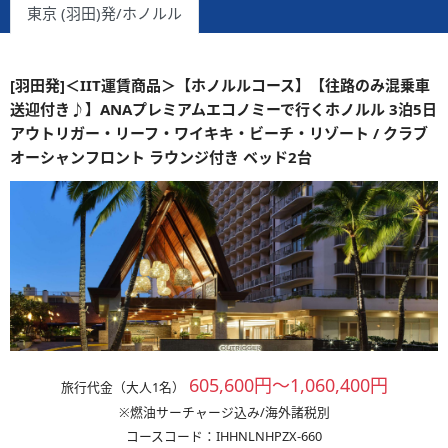
東京 (羽田)発/ホノルル
[羽田発]＜IIT運賃商品＞【ホノルルコース】【往路のみ混乗車
送迎付き♪】ANAプレミアムエコノミーで行くホノルル 3泊5日
アウトリガー・リーフ・ワイキキ・ビーチ・リゾート / クラブ
オーシャンフロント ラウンジ付き ベッド2台
605,600円～1,060,400円
旅行代金（大人1名）
※燃油サーチャージ込み/海外諸税別
コースコード：IHHNLNHPZX-660