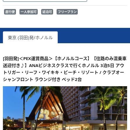
直行便
一人参加可
延泊可
フリープラン
東京 (羽田)発/ホノルル
[羽田発]＜PEX運賃商品＞【ホノルルコース】【往路のみ混乗車
送迎付き♪】ANAビジネスクラスで行くホノルル 3泊5日 アウ
トリガー・リーフ・ワイキキ・ビーチ・リゾート / クラブオー
シャンフロント ラウンジ付き ベッド2台