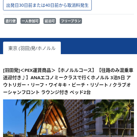
出発日30日前または40日前から取消料発生
直行便
一人参加可
延泊可
フリープラン
東京 (羽田)発/ホノルル
[羽田発]＜PEX運賃商品＞【ホノルルコース】【往路のみ混乗車
送迎付き♪】ANAエコノミークラスで行くホノルル 3泊5日 ア
ウトリガー・リーフ・ワイキキ・ビーチ・リゾート / クラブオ
ーシャンフロント ラウンジ付き ベッド2台