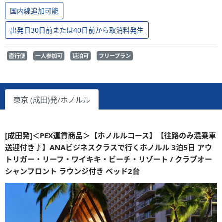
国内線追加可能
出発日30日前または40日前から取消料発生
直行便
一人参加可
延泊可
フリープラン
東京 (成田)発/ホノルル
[成田発]＜PEX運賃商品＞【ホノルルコース】【往路のみ混乗車
送迎付き♪】ANAビジネスクラスで行くホノルル 3泊5日 アウ
トリガー・リーフ・ワイキキ・ビーチ・リゾート / クラブオー
シャンフロント ラウンジ付き ベッド2台