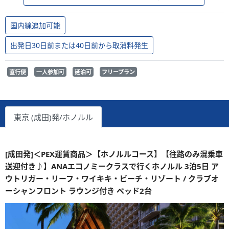
国内線追加可能
出発日30日前または40日前から取消料発生
直行便
一人参加可
延泊可
フリープラン
東京 (成田)発/ホノルル
[成田発]＜PEX運賃商品＞【ホノルルコース】【往路のみ混乗車
送迎付き♪】ANAエコノミークラスで行くホノルル 3泊5日 ア
ウトリガー・リーフ・ワイキキ・ビーチ・リゾート / クラブオ
ーシャンフロント ラウンジ付き ベッド2台