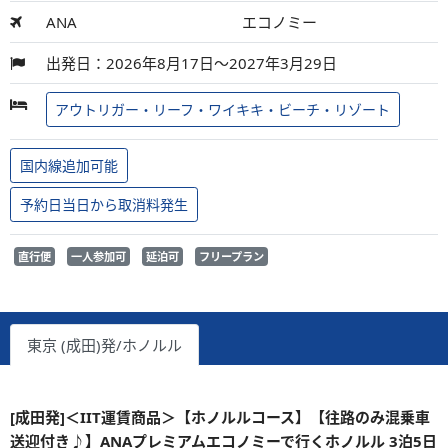
ANA
エコノミー
出発日：2026年8月17日～2027年3月29日
アウトリガー・リーフ・ワイキキ・ビーチ・リゾート
国内線追加可能
予約日当日から取消料発生
直行便
一人参加可
延泊可
フリープラン
東京 (成田)発/ホノルル
[成田発]＜IIT運賃商品＞【ホノルルコース】【往路のみ混乗車
送迎付き♪】ANAプレミアムエコノミーで行くホノルル 3泊5日