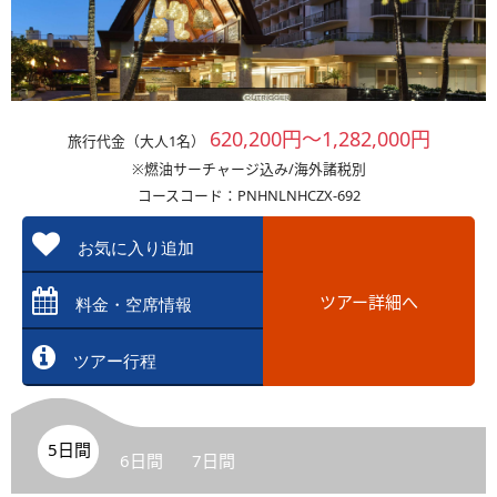
620,200円～1,282,000円
旅行代金（大人1名）
※燃油サーチャージ込み/海外諸税別
コースコード：PNHNLNHCZX-692
お気に入り追加
ツアー詳細へ
料金・空席情報
ツアー行程
5日間
6日間
7日間