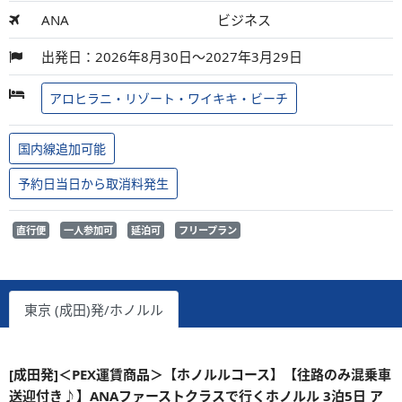
ANA
ビジネス
出発日：2026年8月30日～2027年3月29日
アロヒラニ・リゾート・ワイキキ・ビーチ
国内線追加可能
予約日当日から取消料発生
直行便
一人参加可
延泊可
フリープラン
東京 (成田)発/ホノルル
[成田発]＜PEX運賃商品＞【ホノルルコース】【往路のみ混乗車
送迎付き♪】ANAファーストクラスで行くホノルル 3泊5日 ア