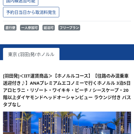
国内線追加可能
予約日当日から取消料発生
直行便
一人参加可
延泊可
フリープラン
東京 (羽田)発/ホノルル
[羽田発]＜IIT運賃商品＞【ホノルルコース】【往路のみ混乗車
送迎付き♪】ANAプレミアムエコノミーで行くホノルル 3泊5日
アロヒラニ・リゾート・ワイキキ・ビーチ / シースケープ・20
階以上ダイヤモンドヘッドオーシャンビュー ラウンジ付き バス
タブなし