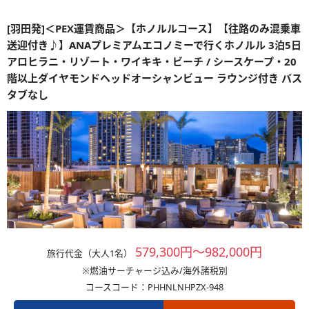
[羽田発]＜PEX運賃商品＞【ホノルルコース】【往路のみ混乗車
送迎付き♪】ANAプレミアムエコノミーで行くホノルル 3泊5日
アロヒラニ・リゾート・ワイキキ・ビーチ / シースケープ・20
階以上ダイヤモンドヘッドオーシャンビュー ラウンジ付き バス
タブなし
579,300円～982,000円
旅行代金（大人1名）
※燃油サーチャージ込み/海外諸税別
コースコード：PHHNLNHPZX-948