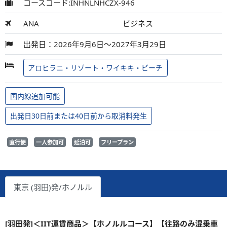
コースコード:INHNLNHCZX-946
ANA
ビジネス
出発日：2026年9月6日～2027年3月29日
アロヒラニ・リゾート・ワイキキ・ビーチ
国内線追加可能
出発日30日前または40日前から取消料発生
直行便
一人参加可
延泊可
フリープラン
東京 (羽田)発/ホノルル
[羽田発]＜IIT運賃商品＞【ホノルルコース】【往路のみ混乗車