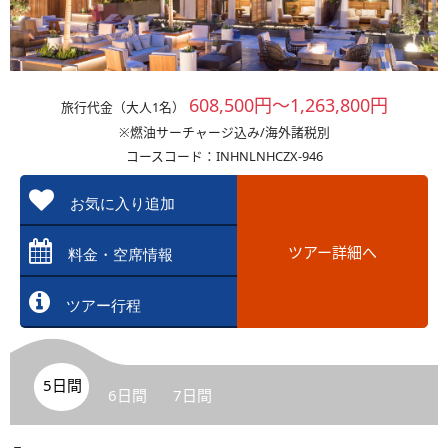
608,500円～1,263,800円
旅行代金（大人1名）
※燃油サーチャージ込み/海外諸税別
コースコード：INHNLNHCZX-946
お気に入り追加
ツアー詳細へ
料金・空席情報
ツアー行程
5日間
6日間
7日間