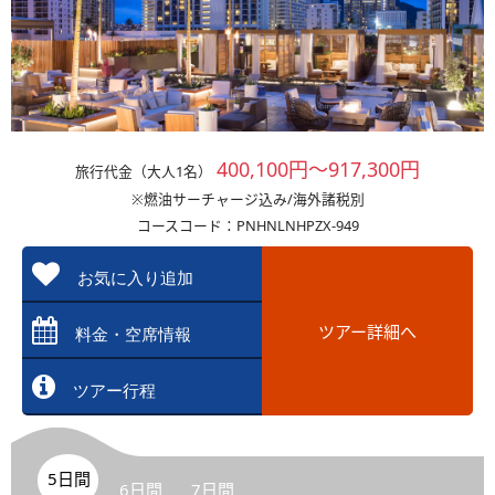
400,100円～917,300円
旅行代金（大人1名）
※燃油サーチャージ込み/海外諸税別
コースコード：PNHNLNHPZX-949
お気に入り追加
ツアー詳細へ
料金・空席情報
ツアー行程
5日間
6日間
7日間