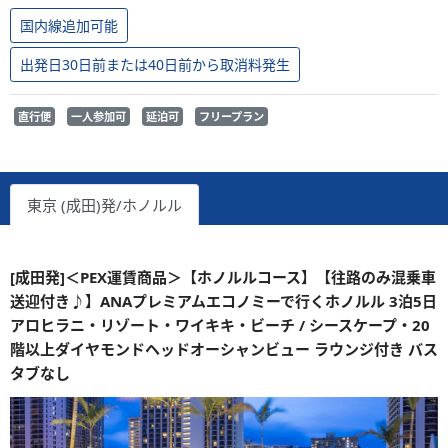
国内線追加可能
出発日30日前または40日前から取消料発生
直行便
一人参加可
延泊可
フリープラン
東京 (成田)発/ホノルル
[成田発]＜PEX運賃商品＞【ホノルルコース】【往路のみ混乗車
送迎付き♪】ANAプレミアムエコノミーで行くホノルル 3泊5日
アロヒラニ・リゾート・ワイキキ・ビーチ / シースケープ・20
階以上ダイヤモンドヘッドオーシャンビュー ラウンジ付き バス
タブなし