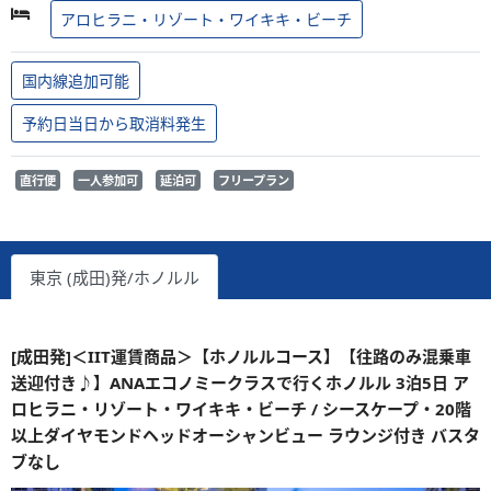
アロヒラニ・リゾート・ワイキキ・ビーチ
国内線追加可能
予約日当日から取消料発生
直行便
一人参加可
延泊可
フリープラン
東京 (成田)発/ホノルル
[成田発]＜IIT運賃商品＞【ホノルルコース】【往路のみ混乗車
送迎付き♪】ANAエコノミークラスで行くホノルル 3泊5日 ア
ロヒラニ・リゾート・ワイキキ・ビーチ / シースケープ・20階
以上ダイヤモンドヘッドオーシャンビュー ラウンジ付き バスタ
ブなし