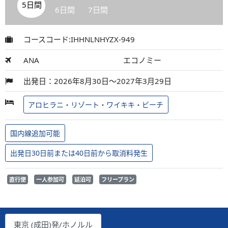
5日間
6日間
7日間
コースコード:IHHNLNHYZX-949
ANA
エコノミー
出発日：2026年8月30日～2027年3月29日
アロヒラニ・リゾート・ワイキキ・ビーチ
国内線追加可能
出発日30日前または40日前から取消料発生
直行便
一人参加可
延泊可
フリープラン
東京 (成田)発/ホノルル