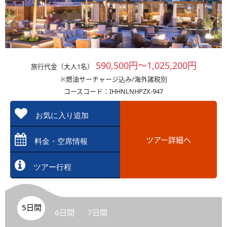
590,500円～1,025,200円
旅行代金（大人1名）
※燃油サーチャージ込み/海外諸税別
コースコード：IHHNLNHPZX-947
お気に入り追加
ツアー詳細へ
料金・空席情報
ツアー行程
5日間
6日間
7日間