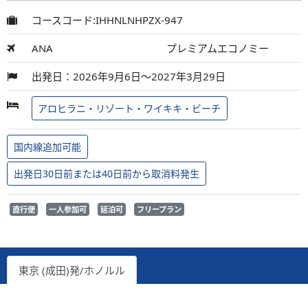
コースコード:IHHNLNHPZX-947
ANA
プレミアムエコノミー
出発日：2026年9月6日～2027年3月29日
アロヒラニ・リゾート・ワイキキ・ビーチ
国内線追加可能
出発日30日前または40日前から取消料発生
直行便
一人参加可
延泊可
フリープラン
東京 (成田)発/ホノルル