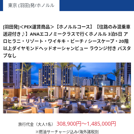
東京 (羽田)発/ホノルル
[羽田発]＜PEX運賃商品＞【ホノルルコース】【往路のみ混乗車
送迎付き♪】ANAエコノミークラスで行くホノルル 3泊5日 ア
ロヒラニ・リゾート・ワイキキ・ビーチ / シースケープ・20階
以上ダイヤモンドヘッドオーシャンビュー ラウンジ付き バスタ
ブなし
308,900円～1,485,000円
旅行代金（大人1名）
※燃油サーチャージ込み/海外諸税別