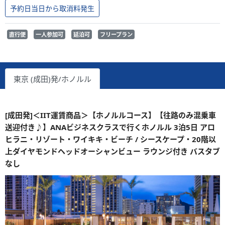
予約日当日から取消料発生
直行便
一人参加可
延泊可
フリープラン
東京 (成田)発/ホノルル
[成田発]＜IIT運賃商品＞【ホノルルコース】【往路のみ混乗車
送迎付き♪】ANAビジネスクラスで行くホノルル 3泊5日 アロ
ヒラニ・リゾート・ワイキキ・ビーチ / シースケープ・20階以
上ダイヤモンドヘッドオーシャンビュー ラウンジ付き バスタブ
なし