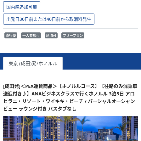
国内線追加可能
出発日30日前または40日前から取消料発生
直行便
一人参加可
延泊可
フリープラン
東京 (成田)発/ホノルル
[成田発]＜PEX運賃商品＞【ホノルルコース】【往路のみ混乗車
送迎付き♪】ANAビジネスクラスで行くホノルル 3泊5日 アロ
ヒラニ・リゾート・ワイキキ・ビーチ / パーシャルオーシャン
ビュー ラウンジ付き バスタブなし