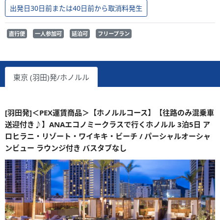
出発日30日前または40日前から取消料発生
直行便
一人参加可
延泊可
フリープラン
東京 (羽田)発/ホノルル
[羽田発]＜PEX運賃商品＞【ホノルルコース】【往路のみ混乗車
送迎付き♪】ANAエコノミークラスで行くホノルル 3泊5日 ア
ロヒラニ・リゾート・ワイキキ・ビーチ / パーシャルオーシャ
ンビュー ラウンジ付き バスタブなし