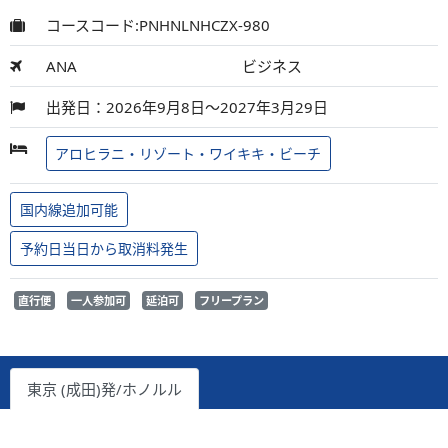
コースコード:PNHNLNHCZX-980
ANA
ビジネス
出発日：2026年9月8日～2027年3月29日
アロヒラニ・リゾート・ワイキキ・ビーチ
国内線追加可能
予約日当日から取消料発生
直行便
一人参加可
延泊可
フリープラン
東京 (成田)発/ホノルル