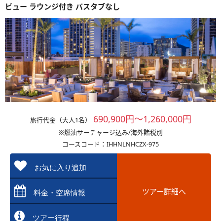
ビュー ラウンジ付き バスタブなし
690,900円～1,260,000円
旅行代金（大人1名）
※燃油サーチャージ込み/海外諸税別
コースコード：IHHNLNHCZX-975
お気に入り追加
ツアー詳細へ
料金・空席情報
ツアー行程