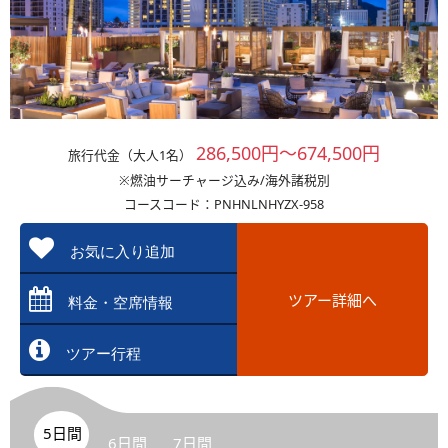
286,500円～674,500円
旅行代金（大人1名）
※燃油サーチャージ込み/海外諸税別
コースコード：PNHNLNHYZX-958
お気に入り追加
ツアー詳細へ
料金・空席情報
ツアー行程
5日間
6日間
7日間