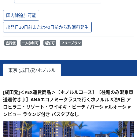
国内線追加可能
出発日30日前または40日前から取消料発生
直行便
一人参加可
延泊可
フリープラン
東京 (成田)発/ホノルル
[成田発]＜PEX運賃商品＞【ホノルルコース】【往路のみ混乗車
送迎付き♪】ANAエコノミークラスで行くホノルル 3泊5日 ア
ロヒラニ・リゾート・ワイキキ・ビーチ / パーシャルオーシャ
ンビュー ラウンジ付き バスタブなし