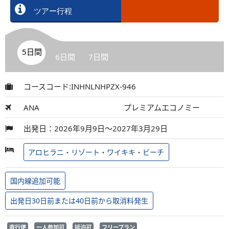
ツアー行程
5日間
6日間
7日間
コースコード:INHNLNHPZX-946
ANA
プレミアムエコノミー
出発日：2026年9月9日～2027年3月29日
アロヒラニ・リゾート・ワイキキ・ビーチ
国内線追加可能
出発日30日前または40日前から取消料発生
直行便
一人参加可
延泊可
フリープラン