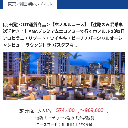
東京 (羽田)発/ホノルル
[羽田発]＜IIT運賃商品＞【ホノルルコース】【往路のみ混乗車
送迎付き♪】ANAプレミアムエコノミーで行くホノルル 3泊5日
アロヒラニ・リゾート・ワイキキ・ビーチ / パーシャルオーシ
ャンビュー ラウンジ付き バスタブなし
574,400円～969,600円
旅行代金（大人1名）
※燃油サーチャージ込み/海外諸税別
コースコード：IHHNLNHPZX-946