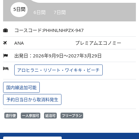
5日間
6日間
7日間
コースコード:PHHNLNHPZX-947
ANA
プレミアムエコノミー
出発日：2026年9月9日～2027年3月29日
アロヒラニ・リゾート・ワイキキ・ビーチ
国内線追加可能
予約日当日から取消料発生
直行便
一人参加可
延泊可
フリープラン