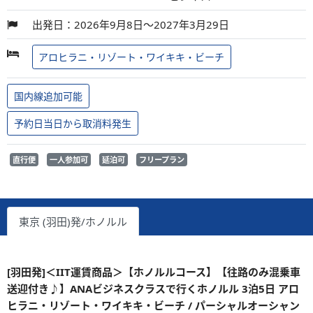
出発日：2026年9月8日～2027年3月29日
アロヒラニ・リゾート・ワイキキ・ビーチ
国内線追加可能
予約日当日から取消料発生
直行便
一人参加可
延泊可
フリープラン
東京 (羽田)発/ホノルル
[羽田発]＜IIT運賃商品＞【ホノルルコース】【往路のみ混乗車
送迎付き♪】ANAビジネスクラスで行くホノルル 3泊5日 アロ
ヒラニ・リゾート・ワイキキ・ビーチ / パーシャルオーシャン