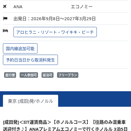
ANA
エコノミー
出発日：2026年9月8日～2027年3月29日
アロヒラニ・リゾート・ワイキキ・ビーチ
国内線追加可能
予約日当日から取消料発生
直行便
一人参加可
延泊可
フリープラン
東京 (成田)発/ホノルル
[成田発]＜IIT運賃商品＞【ホノルルコース】【往路のみ混乗車
送迎付き♪】ANAプレミアムエコノミーで行くホノルル 3泊5日