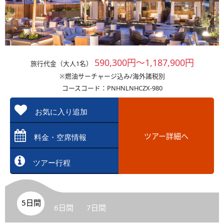
590,300円～1,187,900円
旅行代金（大人1名）
※燃油サーチャージ込み/海外諸税別
コースコード：PNHNLNHCZX-980
お気に入り追加
ツアー詳細へ
料金・空席情報
ツアー行程
5日間
6日間
7日間