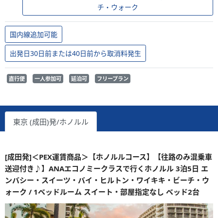
チ・ウォーク
国内線追加可能
出発日30日前または40日前から取消料発生
直行便
一人参加可
延泊可
フリープラン
東京 (成田)発/ホノルル
[成田発]＜PEX運賃商品＞【ホノルルコース】【往路のみ混乗車
送迎付き♪】ANAエコノミークラスで行くホノルル 3泊5日 エ
ンバシー・スイーツ・バイ・ヒルトン・ワイキキ・ビーチ・ウ
ォーク / 1ベッドルーム スイート・部屋指定なし ベッド2台