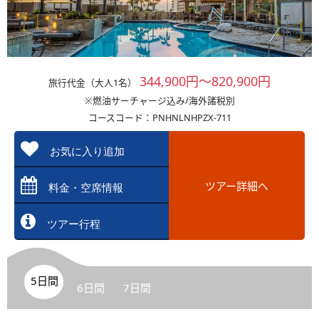
344,900円～820,900円
旅行代金（大人1名）
※燃油サーチャージ込み/海外諸税別
コースコード：PNHNLNHPZX-711
お気に入り追加
ツアー詳細へ
料金・空席情報
ツアー行程
5日間
6日間
7日間