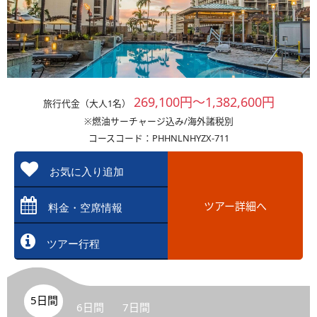
269,100円～1,382,600円
旅行代金（大人1名）
※燃油サーチャージ込み/海外諸税別
コースコード：PHHNLNHYZX-711
お気に入り追加
ツアー詳細へ
料金・空席情報
ツアー行程
5日間
6日間
7日間