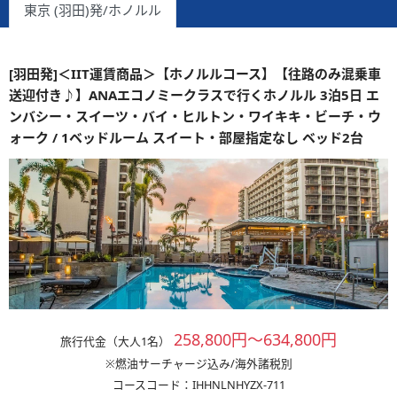
東京 (羽田)発/ホノルル
[羽田発]＜IIT運賃商品＞【ホノルルコース】【往路のみ混乗車
送迎付き♪】ANAエコノミークラスで行くホノルル 3泊5日 エ
ンバシー・スイーツ・バイ・ヒルトン・ワイキキ・ビーチ・ウ
ォーク / 1ベッドルーム スイート・部屋指定なし ベッド2台
258,800円～634,800円
旅行代金（大人1名）
※燃油サーチャージ込み/海外諸税別
コースコード：IHHNLNHYZX-711