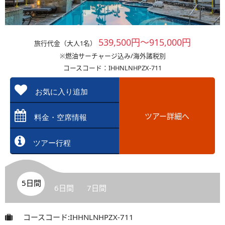
539,500円～915,000円
旅行代金（大人1名）
※燃油サーチャージ込み/海外諸税別
コースコード：IHHNLNHPZX-711
お気に入り追加
ツアー詳細へ
料金・空席情報
ツアー行程
5日間
6日間
7日間
コースコード:IHHNLNHPZX-711