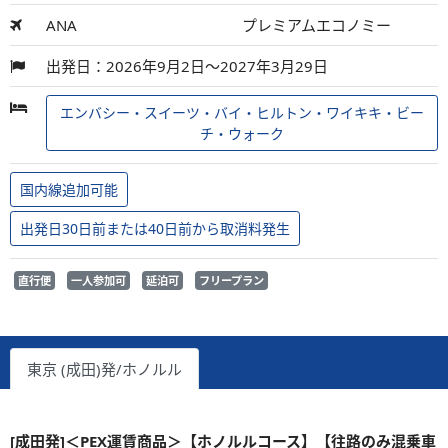
ANA
プレミアムエコノミー
出発日：2026年9月2日～2027年3月29日
エンバシー・スイーツ・バイ・ヒルトン・ワイキキ・ビー
チ・ウォーク
国内線追加可能
出発日30日前または40日前から取消料発生
直行便
一人参加可
延泊可
フリープラン
東京 (成田)発/ホノルル
[成田発]＜PEX運賃商品＞【ホノルルコース】【往路のみ混乗車