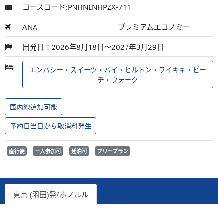
コースコード:PNHNLNHPZX-711
ANA
プレミアムエコノミー
出発日：2026年8月18日～2027年3月29日
エンバシー・スイーツ・バイ・ヒルトン・ワイキキ・ビー
チ・ウォーク
国内線追加可能
予約日当日から取消料発生
直行便
一人参加可
延泊可
フリープラン
東京 (羽田)発/ホノルル