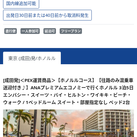
国内線追加可能
出発日30日前または40日前から取消料発生
直行便
一人参加可
延泊可
フリープラン
東京 (成田)発/ホノルル
[成田発]＜PEX運賃商品＞【ホノルルコース】【往路のみ混乗車
送迎付き♪】ANAプレミアムエコノミーで行くホノルル 3泊5日
エンバシー・スイーツ・バイ・ヒルトン・ワイキキ・ビーチ・
ウォーク / 1ベッドルーム スイート・部屋指定なし ベッド2台