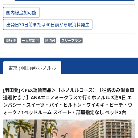
国内線追加可能
出発日30日前または40日前から取消料発生
直行便
一人参加可
延泊可
フリープラン
東京 (羽田)発/ホノルル
[羽田発]＜PEX運賃商品＞【ホノルルコース】【往路のみ混乗車
送迎付き♪】ANAエコノミークラスで行くホノルル 3泊5日 エ
ンバシー・スイーツ・バイ・ヒルトン・ワイキキ・ビーチ・ウ
ォーク / 1ベッドルーム スイート・部屋指定なし ベッド2台