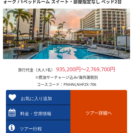
ォーク / 1ベッドルーム スイート・部屋指定なし ベッド2台
935,200円～2,769,700円
旅行代金（大人1名）
※燃油サーチャージ込み/海外諸税別
コースコード：PNHNLNHFZX-706
お気に入り追加
ツアー詳細へ
料金・空席情報
ツアー行程