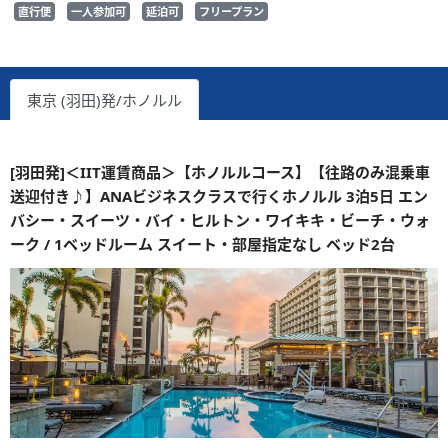
直行便
一人参加可
延泊可
フリープラン
東京 (羽田)発/ホノルル
[羽田発]＜IIT運賃商品＞【ホノルルコース】【往路のみ混乗車
送迎付き♪】ANAビジネスクラスで行くホノルル 3泊5日 エン
バシー・スイーツ・バイ・ヒルトン・ワイキキ・ビーチ・ウォ
ーク / 1ベッドルーム スイート・部屋指定なし ベッド2台