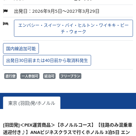
出発日：2026年9月5日～2027年3月29日
エンバシー・スイーツ・バイ・ヒルトン・ワイキキ・ビー
チ・ウォーク
国内線追加可能
出発日30日前または40日前から取消料発生
直行便
一人参加可
延泊可
フリープラン
東京 (羽田)発/ホノルル
[羽田発]＜PEX運賃商品＞【ホノルルコース】【往路のみ混乗車
送迎付き♪】ANAビジネスクラスで行くホノルル 3泊5日 エン