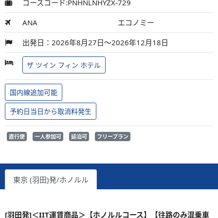
コースコード:PNHNLNHYZX-729
ANA
エコノミー
出発日：2026年8月27日～2026年12月18日
ザ ツイン フィン ホテル
国内線追加可能
予約日当日から取消料発生
直行便
一人参加可
延泊可
フリープラン
東京 (羽田)発/ホノルル
[羽田発]＜IIT運賃商品＞【ホノルルコース】【往路のみ混乗車