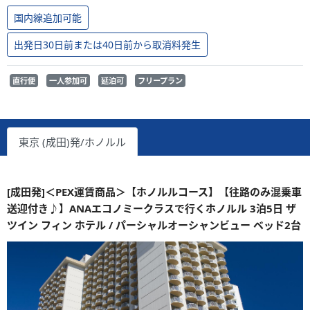
国内線追加可能
出発日30日前または40日前から取消料発生
直行便
一人参加可
延泊可
フリープラン
東京 (成田)発/ホノルル
[成田発]＜PEX運賃商品＞【ホノルルコース】【往路のみ混乗車
送迎付き♪】ANAエコノミークラスで行くホノルル 3泊5日 ザ
ツイン フィン ホテル / パーシャルオーシャンビュー ベッド2台