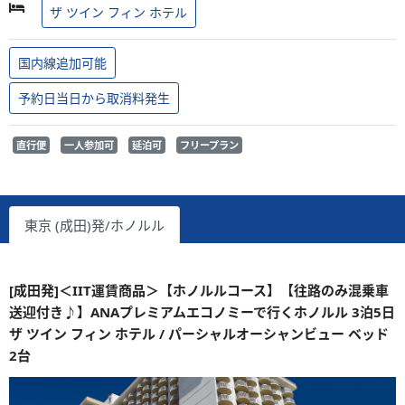
ザ ツイン フィン ホテル
国内線追加可能
予約日当日から取消料発生
直行便
一人参加可
延泊可
フリープラン
東京 (成田)発/ホノルル
[成田発]＜IIT運賃商品＞【ホノルルコース】【往路のみ混乗車
送迎付き♪】ANAプレミアムエコノミーで行くホノルル 3泊5日
ザ ツイン フィン ホテル / パーシャルオーシャンビュー ベッド
2台