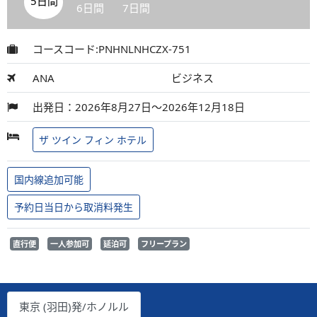
5日間
6日間
7日間
コースコード:PNHNLNHCZX-751
ANA
ビジネス
出発日：2026年8月27日～2026年12月18日
ザ ツイン フィン ホテル
国内線追加可能
予約日当日から取消料発生
直行便
一人参加可
延泊可
フリープラン
東京 (羽田)発/ホノルル