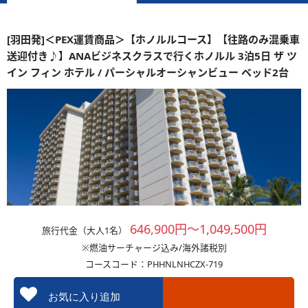
[羽田発]＜PEX運賃商品＞【ホノルルコース】【往路のみ混乗車
送迎付き♪】ANAビジネスクラスで行くホノルル 3泊5日 ザ ツ
イン フィン ホテル / パーシャルオーシャンビュー ベッド2台
646,900円～1,049,500円
旅行代金（大人1名）
※燃油サーチャージ込み/海外諸税別
コースコード：PHHNLNHCZX-719
お気に入り追加