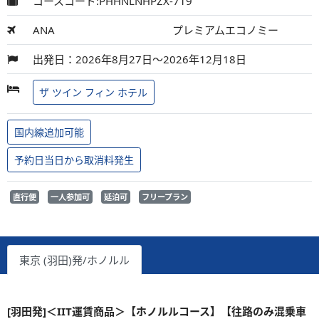
コースコード:PHHNLNHPZX-719
ANA
プレミアムエコノミー
出発日：2026年8月27日～2026年12月18日
ザ ツイン フィン ホテル
国内線追加可能
予約日当日から取消料発生
直行便
一人参加可
延泊可
フリープラン
東京 (羽田)発/ホノルル
[羽田発]＜IIT運賃商品＞【ホノルルコース】【往路のみ混乗車