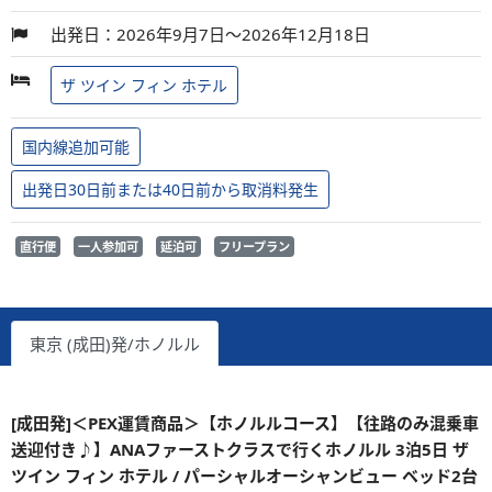
出発日：2026年9月7日～2026年12月18日
ザ ツイン フィン ホテル
国内線追加可能
出発日30日前または40日前から取消料発生
直行便
一人参加可
延泊可
フリープラン
東京 (成田)発/ホノルル
[成田発]＜PEX運賃商品＞【ホノルルコース】【往路のみ混乗車
送迎付き♪】ANAファーストクラスで行くホノルル 3泊5日 ザ
ツイン フィン ホテル / パーシャルオーシャンビュー ベッド2台