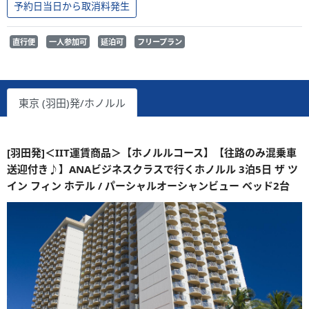
予約日当日から取消料発生
直行便
一人参加可
延泊可
フリープラン
東京 (羽田)発/ホノルル
[羽田発]＜IIT運賃商品＞【ホノルルコース】【往路のみ混乗車
送迎付き♪】ANAビジネスクラスで行くホノルル 3泊5日 ザ ツ
イン フィン ホテル / パーシャルオーシャンビュー ベッド2台