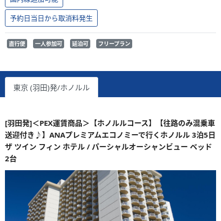
予約日当日から取消料発生
直行便
一人参加可
延泊可
フリープラン
東京 (羽田)発/ホノルル
[羽田発]＜PEX運賃商品＞【ホノルルコース】【往路のみ混乗車
送迎付き♪】ANAプレミアムエコノミーで行くホノルル 3泊5日
ザ ツイン フィン ホテル / パーシャルオーシャンビュー ベッド
2台