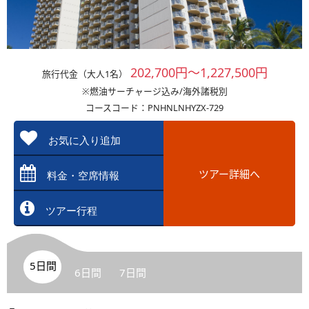
202,700円～1,227,500円
旅行代金（大人1名）
※燃油サーチャージ込み/海外諸税別
コースコード：PNHNLNHYZX-729
お気に入り追加
ツアー詳細へ
料金・空席情報
ツアー行程
5日間
6日間
7日間