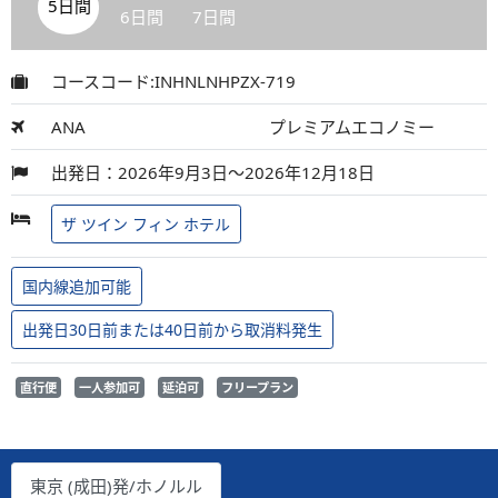
5日間
6日間
7日間
コースコード:INHNLNHPZX-719
ANA
プレミアムエコノミー
出発日：2026年9月3日～2026年12月18日
ザ ツイン フィン ホテル
国内線追加可能
出発日30日前または40日前から取消料発生
直行便
一人参加可
延泊可
フリープラン
東京 (成田)発/ホノルル