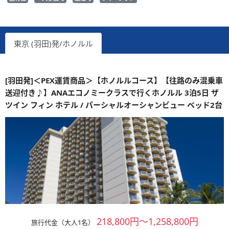
東京 (羽田)発/ホノルル
[羽田発]＜PEX運賃商品＞【ホノルルコース】【往路のみ混乗車
送迎付き♪】ANAエコノミークラスで行くホノルル 3泊5日 ザ
ツイン フィン ホテル / パーシャルオーシャンビュー ベッド2台
218,800円～1,258,800円
旅行代金（大人1名）