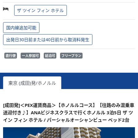
ザ ツイン フィン ホテル
国内線追加可能
出発日30日前または40日前から取消料発生
直行便
一人参加可
延泊可
フリープラン
東京 (成田)発/ホノルル
[成田発]＜PEX運賃商品＞【ホノルルコース】【往路のみ混乗車
送迎付き♪】ANAビジネスクラスで行くホノルル 3泊5日 ザ ツ
イン フィン ホテル / パーシャルオーシャンビュー ベッド2台