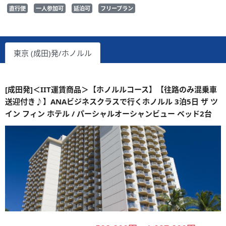
直行便
一人参加可
延泊可
フリープラン
東京 (成田)発/ホノルル
[成田発]＜IIT運賃商品＞【ホノルルコース】【往路のみ混乗車
送迎付き♪】ANAビジネスクラスで行くホノルル 3泊5日 ザ ツ
イン フィン ホテル / パーシャルオーシャンビュー ベッド2台