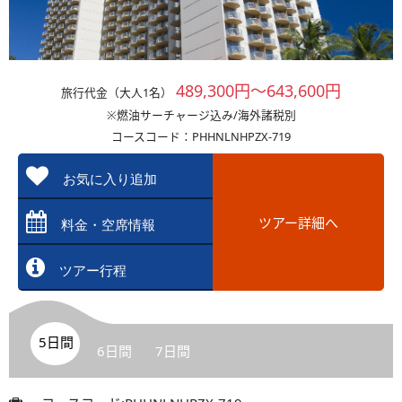
489,300円～643,600円
旅行代金（大人1名）
※燃油サーチャージ込み/海外諸税別
コースコード：PHHNLNHPZX-719
お気に入り追加
ツアー詳細へ
料金・空席情報
ツアー行程
5日間
6日間
7日間