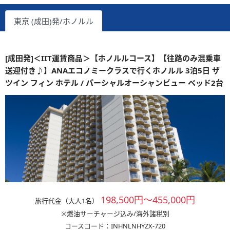
東京 (成田)発/ホノルル
[成田発]＜IIT運賃商品＞【ホノルルコース】【往路のみ混乗車
送迎付き♪】ANAエコノミークラスで行くホノルル 3泊5日 ザ
ツイン フィン ホテル / パーシャルオーシャンビュー ベッド2台
198,500円～455,000円
旅行代金（大人1名）
※燃油サーチャージ込み/海外諸税別
コースコード：INHNLNHYZX-720