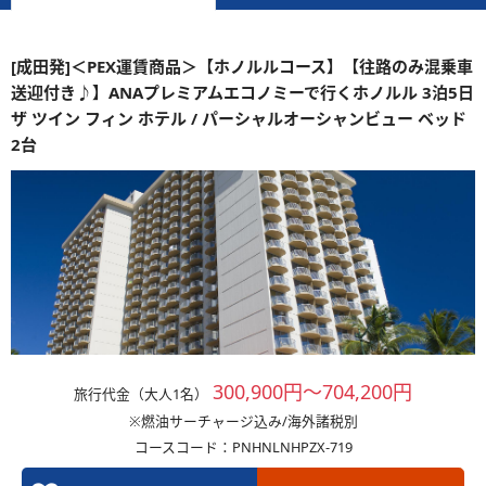
[成田発]＜PEX運賃商品＞【ホノルルコース】【往路のみ混乗車
送迎付き♪】ANAプレミアムエコノミーで行くホノルル 3泊5日
ザ ツイン フィン ホテル / パーシャルオーシャンビュー ベッド
2台
300,900円～704,200円
旅行代金（大人1名）
※燃油サーチャージ込み/海外諸税別
コースコード：PNHNLNHPZX-719