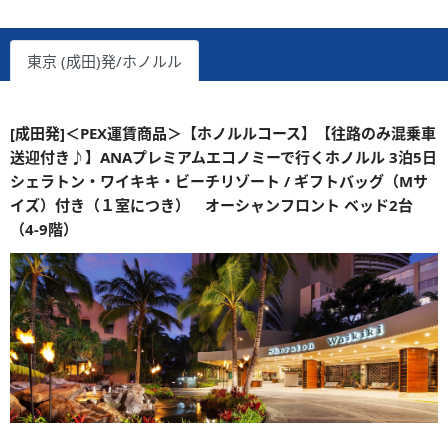
東京 (成田)発/ホノルル
[成田発]＜PEX運賃商品＞【ホノルルコース】【往路のみ混乗車
送迎付き♪】ANAプレミアムエコノミーで行くホノルル 3泊5日
シェラトン・ワイキキ・ビーチリゾート / ギフトバッグ（Mサ
イズ）付き（１室につき） オーシャンフロント ベッド2台
（4-9階）