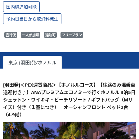
国内線追加可能
予約日当日から取消料発生
直行便
一人参加可
延泊可
フリープラン
東京 (羽田)発/ホノルル
[羽田発]＜PEX運賃商品＞【ホノルルコース】【往路のみ混乗車
送迎付き♪】ANAプレミアムエコノミーで行くホノルル 3泊5日
シェラトン・ワイキキ・ビーチリゾート / ギフトバッグ（Mサ
イズ）付き（１室につき） オーシャンフロント ベッド2台
（4-9階）