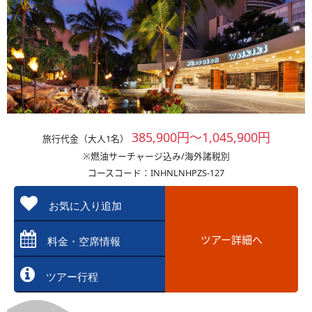
385,900円～1,045,900円
旅行代金（大人1名）
※燃油サーチャージ込み/海外諸税別
コースコード：INHNLNHPZS-127
お気に入り追加
ツアー詳細へ
料金・空席情報
ツアー行程