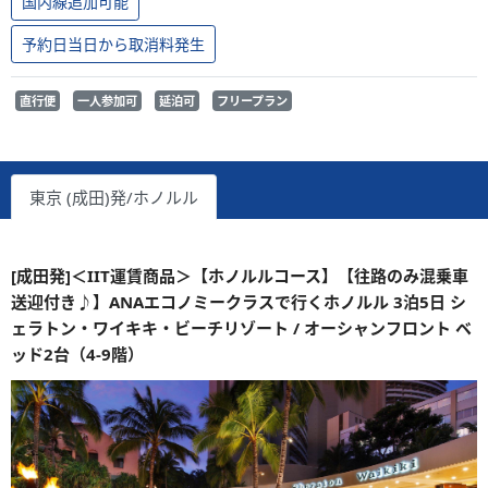
国内線追加可能
予約日当日から取消料発生
直行便
一人参加可
延泊可
フリープラン
東京 (成田)発/ホノルル
[成田発]＜IIT運賃商品＞【ホノルルコース】【往路のみ混乗車
送迎付き♪】ANAエコノミークラスで行くホノルル 3泊5日 シ
ェラトン・ワイキキ・ビーチリゾート / オーシャンフロント ベ
ッド2台（4-9階）