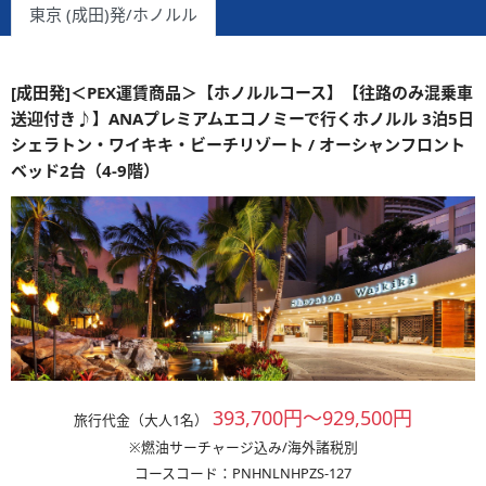
東京 (成田)発/ホノルル
[成田発]＜PEX運賃商品＞【ホノルルコース】【往路のみ混乗車
送迎付き♪】ANAプレミアムエコノミーで行くホノルル 3泊5日
シェラトン・ワイキキ・ビーチリゾート / オーシャンフロント
ベッド2台（4-9階）
393,700円～929,500円
旅行代金（大人1名）
※燃油サーチャージ込み/海外諸税別
コースコード：PNHNLNHPZS-127