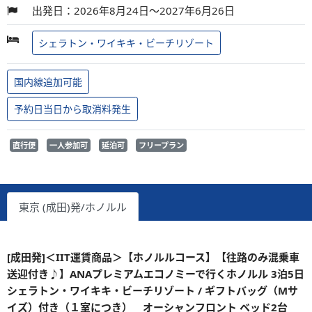
出発日：2026年8月24日～2027年6月26日
シェラトン・ワイキキ・ビーチリゾート
国内線追加可能
予約日当日から取消料発生
直行便
一人参加可
延泊可
フリープラン
東京 (成田)発/ホノルル
[成田発]＜IIT運賃商品＞【ホノルルコース】【往路のみ混乗車
送迎付き♪】ANAプレミアムエコノミーで行くホノルル 3泊5日
シェラトン・ワイキキ・ビーチリゾート / ギフトバッグ（Mサ
イズ）付き（１室につき） オーシャンフロント ベッド2台