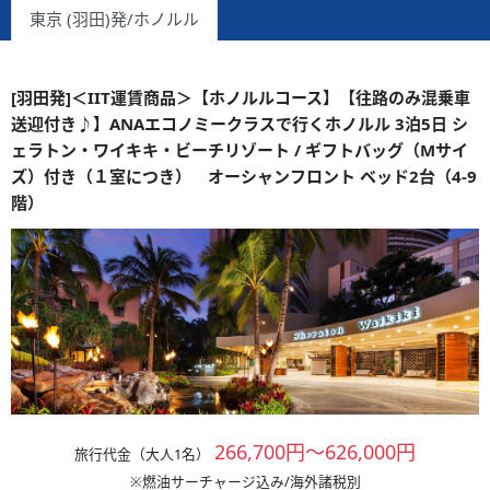
東京 (羽田)発/ホノルル
[羽田発]＜IIT運賃商品＞【ホノルルコース】【往路のみ混乗車
送迎付き♪】ANAエコノミークラスで行くホノルル 3泊5日 シ
ェラトン・ワイキキ・ビーチリゾート / ギフトバッグ（Mサイ
ズ）付き（１室につき） オーシャンフロント ベッド2台（4-9
階）
266,700円～626,000円
旅行代金（大人1名）
※燃油サーチャージ込み/海外諸税別