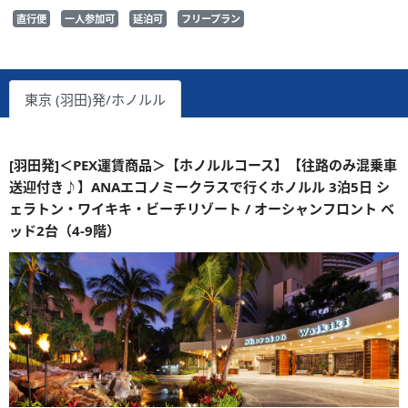
直行便
一人参加可
延泊可
フリープラン
東京 (羽田)発/ホノルル
[羽田発]＜PEX運賃商品＞【ホノルルコース】【往路のみ混乗車
送迎付き♪】ANAエコノミークラスで行くホノルル 3泊5日 シ
ェラトン・ワイキキ・ビーチリゾート / オーシャンフロント ベ
ッド2台（4-9階）