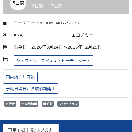
5日間
6日間
7日間
コースコード:PHHNLNHYZS-278
ANA
エコノミー
出発日：2026年8月24日～2026年12月25日
シェラトン・ワイキキ・ビーチリゾート
国内線追加可能
予約日当日から取消料発生
直行便
一人参加可
延泊可
フリープラン
東京 (成田)発/ホノルル