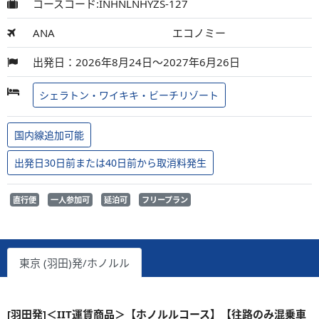
コースコード:INHNLNHYZS-127
ANA
エコノミー
出発日：2026年8月24日～2027年6月26日
シェラトン・ワイキキ・ビーチリゾート
国内線追加可能
出発日30日前または40日前から取消料発生
直行便
一人参加可
延泊可
フリープラン
東京 (羽田)発/ホノルル
[羽田発]＜IIT運賃商品＞【ホノルルコース】【往路のみ混乗車