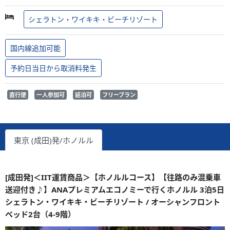
シェラトン・ワイキキ・ビーチリゾート
国内線追加可能
予約日当日から取消料発生
直行便
一人参加可
延泊可
フリープラン
東京 (成田)発/ホノルル
[成田発]＜IIT運賃商品＞【ホノルルコース】【往路のみ混乗車
送迎付き♪】ANAプレミアムエコノミーで行くホノルル 3泊5日
シェラトン・ワイキキ・ビーチリゾート / オーシャンフロント
ベッド2台（4-9階）