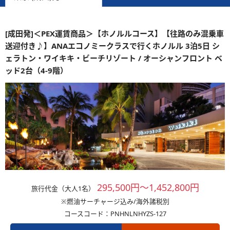
[成田発]＜PEX運賃商品＞【ホノルルコース】【往路のみ混乗車
送迎付き♪】ANAエコノミークラスで行くホノルル 3泊5日 シ
ェラトン・ワイキキ・ビーチリゾート / オーシャンフロント ベ
ッド2台（4-9階）
295,500円～1,452,800円
旅行代金（大人1名）
※燃油サーチャージ込み/海外諸税別
コースコード：PNHNLNHYZS-127