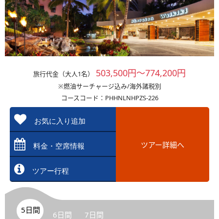
503,500円～774,200円
旅行代金（大人1名）
※燃油サーチャージ込み/海外諸税別
コースコード：PHHNLNHPZS-226
お気に入り追加
ツアー詳細へ
料金・空席情報
ツアー行程
5日間
6日間
7日間