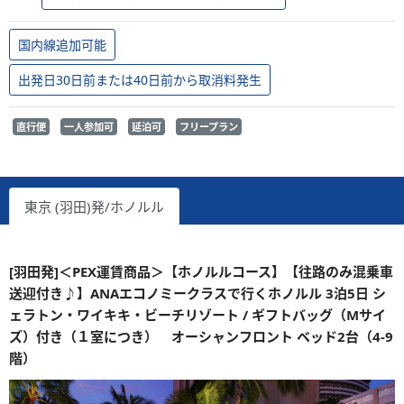
国内線追加可能
出発日30日前または40日前から取消料発生
直行便
一人参加可
延泊可
フリープラン
東京 (羽田)発/ホノルル
[羽田発]＜PEX運賃商品＞【ホノルルコース】【往路のみ混乗車
送迎付き♪】ANAエコノミークラスで行くホノルル 3泊5日 シ
ェラトン・ワイキキ・ビーチリゾート / ギフトバッグ（Mサイ
ズ）付き（１室につき） オーシャンフロント ベッド2台（4-9
階）