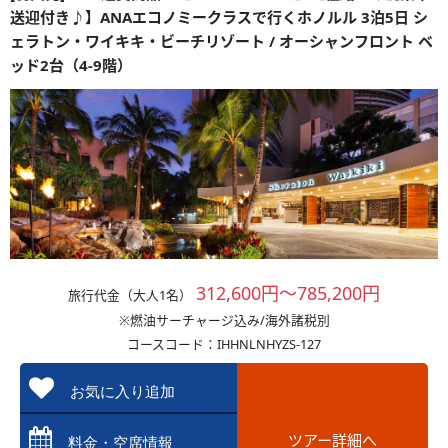
送迎付き♪】ANAエコノミークラスで行くホノルル 3泊5日 シ
ェラトン・ワイキキ・ビーチリゾート / オーシャンフロント ベ
ッド2台（4-9階）
312,600円～785,200円
旅行代金（大人1名）
※燃油サーチャージ込み/海外諸税別
コースコード：IHHNLNHYZS-127
お気に入り追加
ツアー詳細へ
料金・空席情報