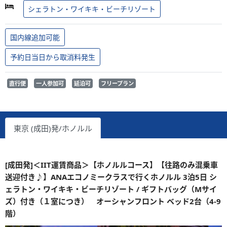
シェラトン・ワイキキ・ビーチリゾート
国内線追加可能
予約日当日から取消料発生
直行便
一人参加可
延泊可
フリープラン
東京 (成田)発/ホノルル
[成田発]＜IIT運賃商品＞【ホノルルコース】【往路のみ混乗車
送迎付き♪】ANAエコノミークラスで行くホノルル 3泊5日 シ
ェラトン・ワイキキ・ビーチリゾート / ギフトバッグ（Mサイ
ズ）付き（１室につき） オーシャンフロント ベッド2台（4-9
階）