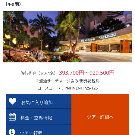
（4-9階）
393,700円～929,500円
旅行代金（大人1名）
※燃油サーチャージ込み/海外諸税別
コースコード：PNHNLNHPZS-126
お気に入り追加
ツアー詳細へ
料金・空席情報
ツアー行程