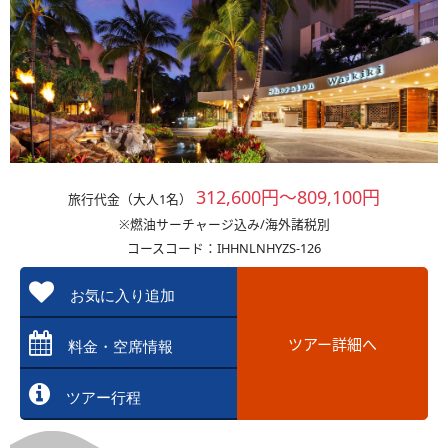
312,600円～809,100円
旅行代金（大人1名）
※燃油サーチャージ込み/海外諸税別
コースコード：IHHNLNHYZS-126
お気に入り追加
ツアー詳細へ
料金・空席情報
ツアー行程