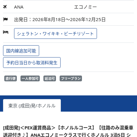
ANA
エコノミー
出発日：2026年8月18日～2026年12月25日
シェラトン・ワイキキ・ビーチリゾート
国内線追加可能
予約日当日から取消料発生
直行便
一人参加可
延泊可
フリープラン
東京 (成田)発/ホノルル
[成田発]＜PEX運賃商品＞【ホノルルコース】【往路のみ混乗車
送迎付き♪】ANAエコノミークラスで行くホノルル 3泊5日 シ