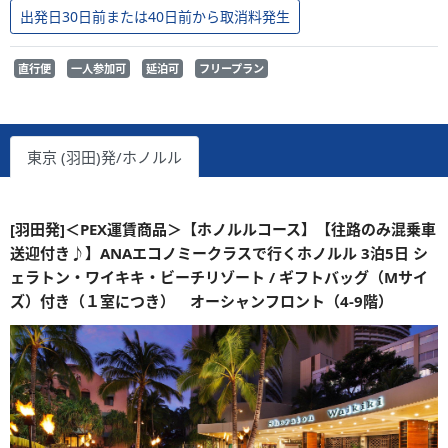
出発日30日前または40日前から取消料発生
直行便
一人参加可
延泊可
フリープラン
東京 (羽田)発/ホノルル
[羽田発]＜PEX運賃商品＞【ホノルルコース】【往路のみ混乗車
送迎付き♪】ANAエコノミークラスで行くホノルル 3泊5日 シ
ェラトン・ワイキキ・ビーチリゾート / ギフトバッグ（Mサイ
ズ）付き（１室につき） オーシャンフロント（4-9階）