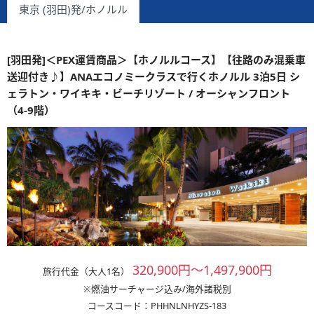
東京 (羽田)発/ホノルル
[羽田発]＜PEX運賃商品＞【ホノルルコース】【往路のみ混乗車
送迎付き♪】ANAエコノミークラスで行くホノルル 3泊5日 シ
ェラトン・ワイキキ・ビーチリゾート / オーシャンフロント
（4-9階）
320,900円～1,497,900円
旅行代金（大人1名）
※燃油サーチャージ込み/海外諸税別
コースコード：PHHNLNHYZS-183