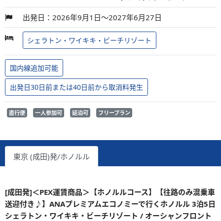
出発日：2026年9月1日～2027年6月27日
シェラトン・ワイキキ・ビーチリゾート
国内線追加可能
出発日30日前または40日前から取消料発生
直行便
一人参加可
延泊可
フリープラン
東京 (成田)発/ホノルル
[成田発]＜PEX運賃商品＞【ホノルルコース】【往路のみ混乗車
送迎付き♪】ANAプレミアムエコノミーで行くホノルル 3泊5日
シェラトン・ワイキキ・ビーチリゾート / オーシャンフロント