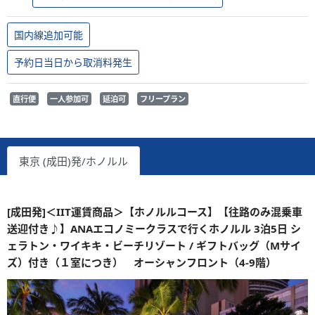
国内線追加可能
予約日当日から取消料発生
直行便
一人参加可
延泊可
フリープラン
東京 (成田)発/ホノルル
[成田発]＜IIT運賃商品＞【ホノルルコース】【往路のみ混乗車
送迎付き♪】ANAエコノミークラスで行くホノルル 3泊5日 シ
ェラトン・ワイキキ・ビーチリゾート / ギフトバッグ（Mサイ
ズ）付き（１室につき） オーシャンフロント（4-9階）