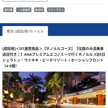
直行便
一人参加可
延泊可
フリープラン
東京 (成田)発/ホノルル
[成田発]＜IIT運賃商品＞【ホノルルコース】【往路のみ混乗車
送迎付き♪】ANAプレミアムエコノミーで行くホノルル 3泊5日
シェラトン・ワイキキ・ビーチリゾート / オーシャンフロント
（4-9階）