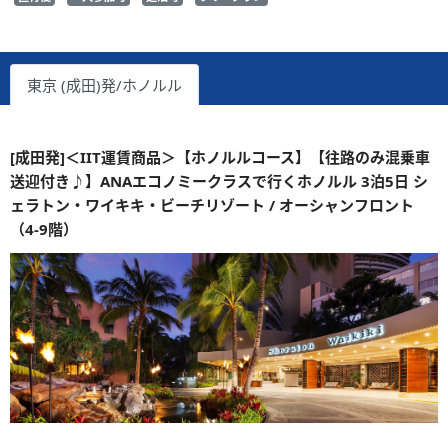
東京 (成田)発/ホノルル
[成田発]＜IIT運賃商品＞【ホノルルコース】【往路のみ混乗車
送迎付き♪】ANAエコノミークラスで行くホノルル 3泊5日 シ
ェラトン・ワイキキ・ビーチリゾート / オーシャンフロント
（4-9階）