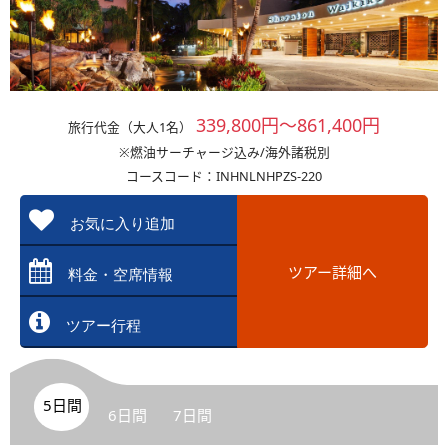
339,800円～861,400円
旅行代金（大人1名）
※燃油サーチャージ込み/海外諸税別
コースコード：INHNLNHPZS-220
お気に入り追加
ツアー詳細へ
料金・空席情報
ツアー行程
5日間
6日間
7日間