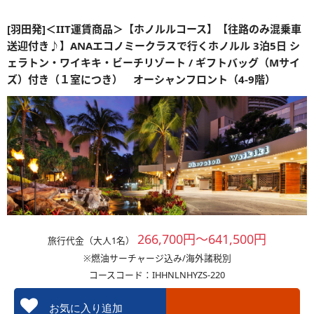
[羽田発]＜IIT運賃商品＞【ホノルルコース】【往路のみ混乗車
送迎付き♪】ANAエコノミークラスで行くホノルル 3泊5日 シ
ェラトン・ワイキキ・ビーチリゾート / ギフトバッグ（Mサイ
ズ）付き（１室につき） オーシャンフロント（4-9階）
266,700円～641,500円
旅行代金（大人1名）
※燃油サーチャージ込み/海外諸税別
コースコード：IHHNLNHYZS-220
お気に入り追加