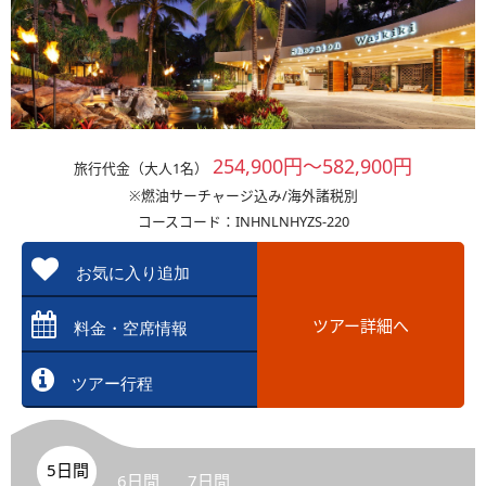
254,900円～582,900円
旅行代金（大人1名）
※燃油サーチャージ込み/海外諸税別
コースコード：INHNLNHYZS-220
お気に入り追加
ツアー詳細へ
料金・空席情報
ツアー行程
5日間
6日間
7日間