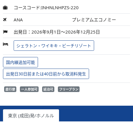
コースコード:INHNLNHPZS-220
ANA
プレミアムエコノミー
出発日：2026年9月1日～2026年12月25日
シェラトン・ワイキキ・ビーチリゾート
国内線追加可能
出発日30日前または40日前から取消料発生
直行便
一人参加可
延泊可
フリープラン
東京 (成田)発/ホノルル