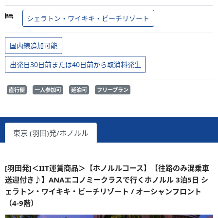
シェラトン・ワイキキ・ビーチリゾート
国内線追加可能
出発日30日前または40日前から取消料発生
直行便
一人参加可
延泊可
フリープラン
東京 (羽田)発/ホノルル
[羽田発]＜IIT運賃商品＞【ホノルルコース】【往路のみ混乗車
送迎付き♪】ANAエコノミークラスで行くホノルル 3泊5日 シ
ェラトン・ワイキキ・ビーチリゾート / オーシャンフロント
（4-9階）