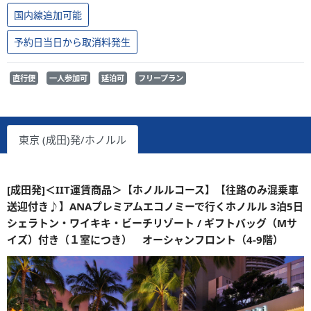
国内線追加可能
予約日当日から取消料発生
直行便
一人参加可
延泊可
フリープラン
東京 (成田)発/ホノルル
[成田発]＜IIT運賃商品＞【ホノルルコース】【往路のみ混乗車
送迎付き♪】ANAプレミアムエコノミーで行くホノルル 3泊5日
シェラトン・ワイキキ・ビーチリゾート / ギフトバッグ（Mサ
イズ）付き（１室につき） オーシャンフロント（4-9階）