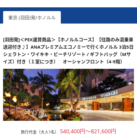
東京 (羽田)発/ホノルル
[羽田発]＜PEX運賃商品＞【ホノルルコース】【往路のみ混乗車
送迎付き♪】ANAプレミアムエコノミーで行くホノルル 3泊5日
シェラトン・ワイキキ・ビーチリゾート / ギフトバッグ（Mサ
イズ）付き（１室につき） オーシャンフロント（4-9階）
540,400円～821,600円
旅行代金（大人1名）