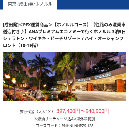
東京 (成田)発/ホノルル
[成田発]＜PEX運賃商品＞【ホノルルコース】【往路のみ混乗車
送迎付き♪】ANAプレミアムエコノミーで行くホノルル 3泊5日
シェラトン・ワイキキ・ビーチリゾート / ハイ・オーシャンフ
ロント（10-19階）
397,400円～940,900円
旅行代金（大人1名）
※燃油サーチャージ込み/海外諸税別
コースコード：PNHNLNHPZS-128