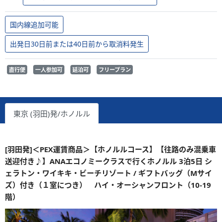
国内線追加可能
出発日30日前または40日前から取消料発生
直行便
一人参加可
延泊可
フリープラン
東京 (羽田)発/ホノルル
[羽田発]＜PEX運賃商品＞【ホノルルコース】【往路のみ混乗車
送迎付き♪】ANAエコノミークラスで行くホノルル 3泊5日 シ
ェラトン・ワイキキ・ビーチリゾート / ギフトバッグ（Mサイ
ズ）付き（１室につき） ハイ・オーシャンフロント（10-19
階）