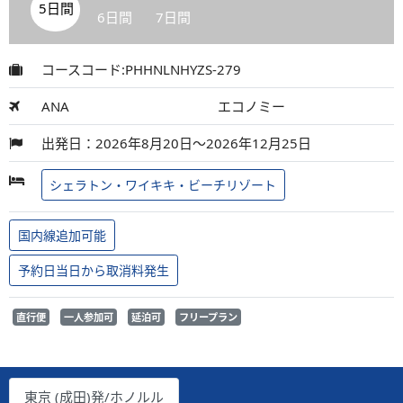
5日間
6日間
7日間
コースコード:PHHNLNHYZS-279
ANA
エコノミー
出発日：2026年8月20日～2026年12月25日
シェラトン・ワイキキ・ビーチリゾート
国内線追加可能
予約日当日から取消料発生
直行便
一人参加可
延泊可
フリープラン
東京 (成田)発/ホノルル