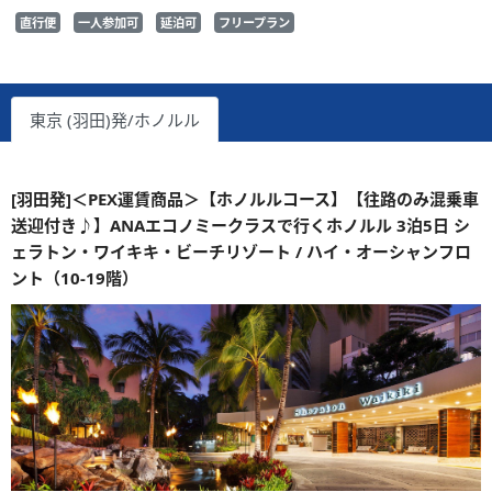
直行便
一人参加可
延泊可
フリープラン
東京 (羽田)発/ホノルル
[羽田発]＜PEX運賃商品＞【ホノルルコース】【往路のみ混乗車
送迎付き♪】ANAエコノミークラスで行くホノルル 3泊5日 シ
ェラトン・ワイキキ・ビーチリゾート / ハイ・オーシャンフロ
ント（10-19階）