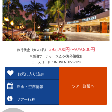
393,700円～979,800円
旅行代金（大人1名）
※燃油サーチャージ込み/海外諸税別
コースコード：INHNLNHPZS-128
お気に入り追加
ツアー詳細へ
料金・空席情報
ツアー行程