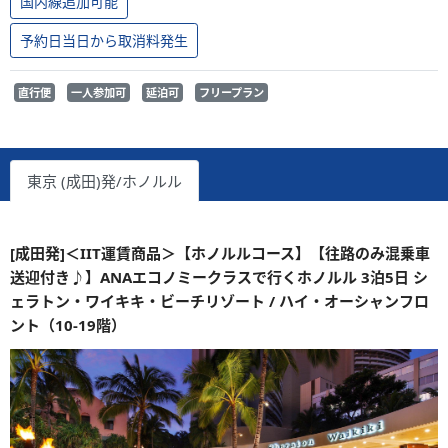
国内線追加可能
予約日当日から取消料発生
直行便
一人参加可
延泊可
フリープラン
東京 (成田)発/ホノルル
[成田発]＜IIT運賃商品＞【ホノルルコース】【往路のみ混乗車
送迎付き♪】ANAエコノミークラスで行くホノルル 3泊5日 シ
ェラトン・ワイキキ・ビーチリゾート / ハイ・オーシャンフロ
ント（10-19階）