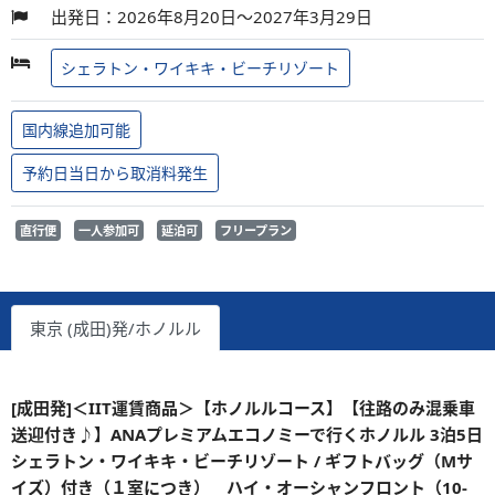
出発日：2026年8月20日～2027年3月29日
シェラトン・ワイキキ・ビーチリゾート
国内線追加可能
予約日当日から取消料発生
直行便
一人参加可
延泊可
フリープラン
東京 (成田)発/ホノルル
[成田発]＜IIT運賃商品＞【ホノルルコース】【往路のみ混乗車
送迎付き♪】ANAプレミアムエコノミーで行くホノルル 3泊5日
シェラトン・ワイキキ・ビーチリゾート / ギフトバッグ（Mサ
イズ）付き（１室につき） ハイ・オーシャンフロント（10-