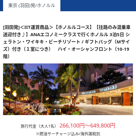
東京 (羽田)発/ホノルル
[羽田発]＜IIT運賃商品＞【ホノルルコース】【往路のみ混乗車
送迎付き♪】ANAエコノミークラスで行くホノルル 3泊5日 シ
ェラトン・ワイキキ・ビーチリゾート / ギフトバッグ（Mサイ
ズ）付き（１室につき） ハイ・オーシャンフロント（10-19
階）
266,100円～649,800円
旅行代金（大人1名）
※燃油サーチャージ込み/海外諸税別