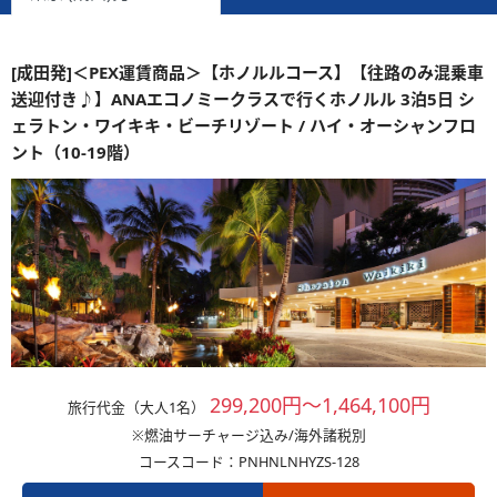
[成田発]＜PEX運賃商品＞【ホノルルコース】【往路のみ混乗車
送迎付き♪】ANAエコノミークラスで行くホノルル 3泊5日 シ
ェラトン・ワイキキ・ビーチリゾート / ハイ・オーシャンフロ
ント（10-19階）
299,200円～1,464,100円
旅行代金（大人1名）
※燃油サーチャージ込み/海外諸税別
コースコード：PNHNLNHYZS-128