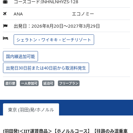
コースコード:INHNLNHYZS-128
ANA
エコノミー
出発日：2026年8月20日～2027年3月29日
シェラトン・ワイキキ・ビーチリゾート
国内線追加可能
出発日30日前または40日前から取消料発生
直行便
一人参加可
延泊可
フリープラン
東京 (羽田)発/ホノルル
[羽田発]＜IIT運賃商品＞【ホノルルコース】【往路のみ混乗車