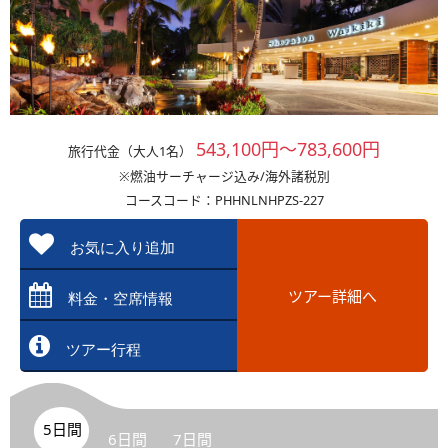
543,100円～783,600円
旅行代金（大人1名）
※燃油サーチャージ込み/海外諸税別
コースコード：PHHNLNHPZS-227
お気に入り追加
ツアー詳細へ
料金・空席情報
ツアー行程
5日間
6日間
7日間