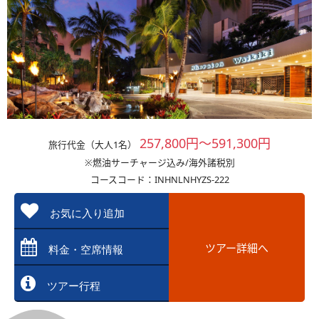
257,800円～591,300円
旅行代金（大人1名）
※燃油サーチャージ込み/海外諸税別
コースコード：INHNLNHYZS-222
お気に入り追加
ツアー詳細へ
料金・空席情報
ツアー行程