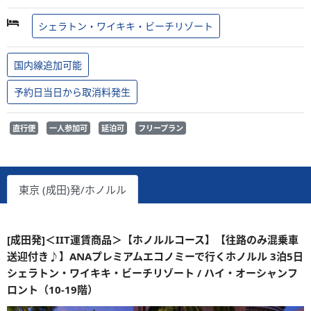
シェラトン・ワイキキ・ビーチリゾート
国内線追加可能
予約日当日から取消料発生
直行便
一人参加可
延泊可
フリープラン
東京 (成田)発/ホノルル
[成田発]＜IIT運賃商品＞【ホノルルコース】【往路のみ混乗車
送迎付き♪】ANAプレミアムエコノミーで行くホノルル 3泊5日
シェラトン・ワイキキ・ビーチリゾート / ハイ・オーシャンフ
ロント（10-19階）