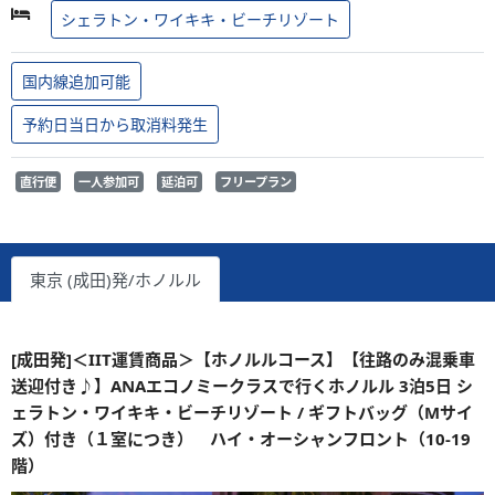
シェラトン・ワイキキ・ビーチリゾート
国内線追加可能
予約日当日から取消料発生
直行便
一人参加可
延泊可
フリープラン
東京 (成田)発/ホノルル
[成田発]＜IIT運賃商品＞【ホノルルコース】【往路のみ混乗車
送迎付き♪】ANAエコノミークラスで行くホノルル 3泊5日 シ
ェラトン・ワイキキ・ビーチリゾート / ギフトバッグ（Mサイ
ズ）付き（１室につき） ハイ・オーシャンフロント（10-19
階）