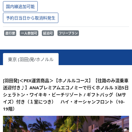
国内線追加可能
予約日当日から取消料発生
直行便
一人参加可
延泊可
フリープラン
東京 (羽田)発/ホノルル
[羽田発]＜PEX運賃商品＞【ホノルルコース】【往路のみ混乗車
送迎付き♪】ANAプレミアムエコノミーで行くホノルル 3泊5日
シェラトン・ワイキキ・ビーチリゾート / ギフトバッグ（Mサ
イズ）付き（１室につき） ハイ・オーシャンフロント（10-
19階）