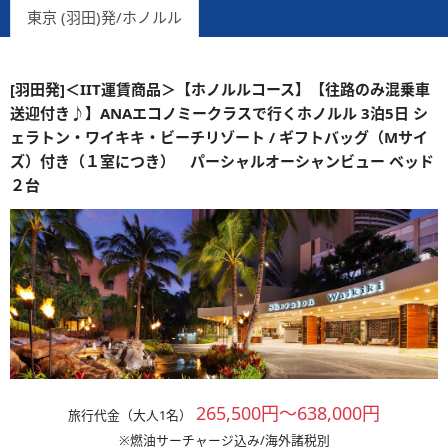
東京 (羽田)発/ホノルル
[羽田発]＜IIT運賃商品＞【ホノルルコース】【往路のみ混乗車
送迎付き♪】ANAエコノミークラスで行くホノルル 3泊5日 シ
ェラトン・ワイキキ・ビーチリゾート / ギフトバッグ（Mサイ
ズ）付き（１室につき） パーシャルオーシャンビュー ベッド
２台
265,500円～638,000円
旅行代金（大人1名）
※燃油サーチャージ込み/海外諸税別