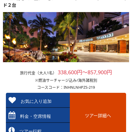
ド２台
338,600円～857,900円
旅行代金（大人1名）
※燃油サーチャージ込み/海外諸税別
コースコード：INHNLNHPZS-219
お気に入り追加
ツアー詳細へ
料金・空席情報
ツアー行程