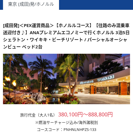
東京 (成田)発/ホノルル
[成田発]＜PEX運賃商品＞【ホノルルコース】【往路のみ混乗車
送迎付き♪】ANAプレミアムエコノミーで行くホノルル 3泊5日
シェラトン・ワイキキ・ビーチリゾート / パーシャルオーシャ
ンビュー ベッド2台
380,100円～888,800円
旅行代金（大人1名）
※燃油サーチャージ込み/海外諸税別
コースコード：PNHNLNHPZS-133