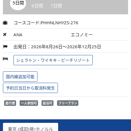
5日間
6日間
7日間
コースコード:PHHNLNHYZS-276
ANA
エコノミー
出発日：2026年8月26日～2026年12月25日
シェラトン・ワイキキ・ビーチリゾート
国内線追加可能
予約日当日から取消料発生
直行便
一人参加可
延泊可
フリープラン
東京 (成田)発/ホノルル