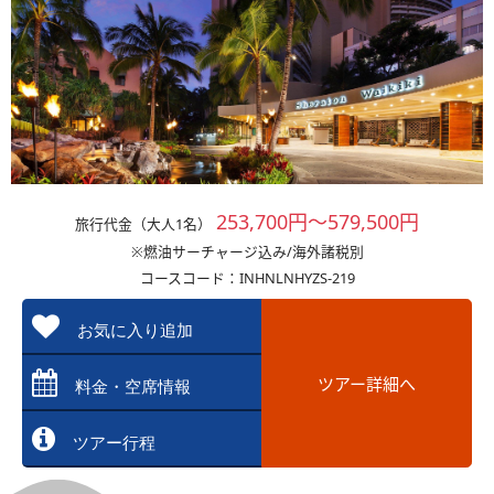
253,700円～579,500円
旅行代金（大人1名）
※燃油サーチャージ込み/海外諸税別
コースコード：INHNLNHYZS-219
お気に入り追加
ツアー詳細へ
料金・空席情報
ツアー行程