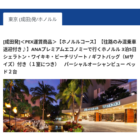
東京 (成田)発/ホノルル
[成田発]＜PEX運賃商品＞【ホノルルコース】【往路のみ混乗車
送迎付き♪】ANAプレミアムエコノミーで行くホノルル 3泊5日
シェラトン・ワイキキ・ビーチリゾート / ギフトバッグ（Mサ
イズ）付き（１室につき） パーシャルオーシャンビュー ベッ
ド２台