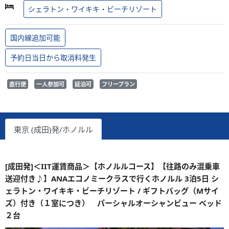
シェラトン・ワイキキ・ビーチリゾート
国内線追加可能
予約日当日から取消料発生
直行便
一人参加可
延泊可
フリープラン
東京 (成田)発/ホノルル
[成田発]＜IIT運賃商品＞【ホノルルコース】【往路のみ混乗車
送迎付き♪】ANAエコノミークラスで行くホノルル 3泊5日 シ
ェラトン・ワイキキ・ビーチリゾート / ギフトバッグ（Mサイ
ズ）付き（１室につき） パーシャルオーシャンビュー ベッド
２台