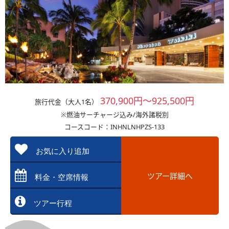
370,900円～925,500円
旅行代金（大人1名）
※燃油サーチャージ込み/海外諸税別
コースコード：INHNLNHPZS-133
お気に入り追加
ツアー詳細へ
料金・空席情報
ツアー行程