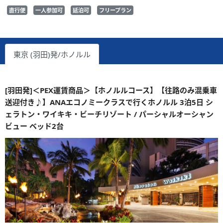
直行便
一人参加可
延泊可
フリープラン
東京 (羽田)発/ホノルル
[羽田発]＜PEX運賃商品＞【ホノルルコース】【往路のみ混乗車
送迎付き♪】ANAエコノミークラスで行くホノルル 3泊5日 シ
ェラトン・ワイキキ・ビーチリゾート / パーシャルオーシャン
ビュー ベッド2台