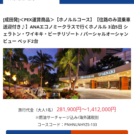
[成田発]＜PEX運賃商品＞【ホノルルコース】【往路のみ混乗車
送迎付き♪】ANAエコノミークラスで行くホノルル 3泊5日 シ
ェラトン・ワイキキ・ビーチリゾート / パーシャルオーシャン
ビュー ベッド2台
281,900円～1,412,000円
旅行代金（大人1名）
※燃油サーチャージ込み/海外諸税別
コースコード：PNHNLNHYZS-133