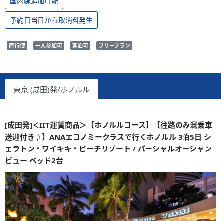
国内線追加可能
予約日当日から取消料発生
直行便
一人参加可
延泊可
フリープラン
東京 (成田)発/ホノルル
[成田発]＜IIT運賃商品＞【ホノルルコース】【往路のみ混乗車
送迎付き♪】ANAエコノミークラスで行くホノルル 3泊5日 シ
ェラトン・ワイキキ・ビーチリゾート / パーシャルオーシャン
ビュー ベッド2台