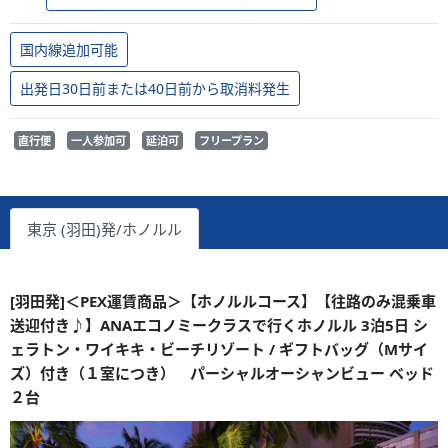
国内線追加可能
出発日30日前または40日前から取消料発生
直行便
一人参加可
延泊可
フリープラン
東京 (羽田)発/ホノルル
[羽田発]＜PEX運賃商品＞【ホノルルコース】【往路のみ混乗車
送迎付き♪】ANAエコノミークラスで行くホノルル 3泊5日 シ
ェラトン・ワイキキ・ビーチリゾート / ギフトバッグ（Mサイ
ズ）付き（１室につき） パーシャルオーシャンビュー ベッド
２台