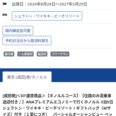
出発日：2026年8月26日～2027年3月29日
シェラトン・ワイキキ・ビーチリゾート
国内線追加可能
予約日当日から取消料発生
直行便
一人参加可
延泊可
フリープラン
東京 (成田)発/ホノルル
[成田発]＜IIT運賃商品＞【ホノルルコース】【往路のみ混乗車
送迎付き♪】ANAプレミアムエコノミーで行くホノルル 3泊5日
シェラトン・ワイキキ・ビーチリゾート / ギフトバッグ（Mサ
イズ）付き（１室につき） パーシャルオーシャンビュー ベッ