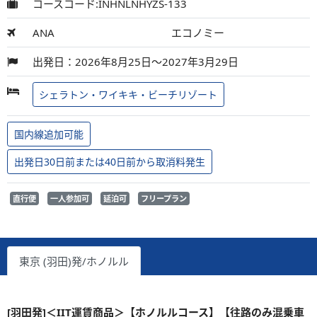
コースコード:INHNLNHYZS-133
ANA
エコノミー
出発日：2026年8月25日～2027年3月29日
シェラトン・ワイキキ・ビーチリゾート
国内線追加可能
出発日30日前または40日前から取消料発生
直行便
一人参加可
延泊可
フリープラン
東京 (羽田)発/ホノルル
[羽田発]＜IIT運賃商品＞【ホノルルコース】【往路のみ混乗車