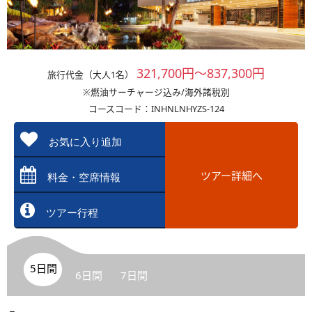
321,700円～837,300円
旅行代金（大人1名）
※燃油サーチャージ込み/海外諸税別
コースコード：INHNLNHYZS-124
お気に入り追加
ツアー詳細へ
料金・空席情報
ツアー行程
5日間
6日間
7日間