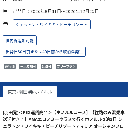
出発日：2026年8月31日～2026年12月25日
シェラトン・ワイキキ・ビーチリゾート
国内線追加可能
出発日30日前または40日前から取消料発生
直行便
一人参加可
延泊可
フリープラン
東京 (羽田)発/ホノルル
[羽田発]＜PEX運賃商品＞【ホノルルコース】【往路のみ混乗車
送迎付き♪】ANAエコノミークラスで行くホノルル 3泊5日 シ
ェラトン・ワイキキ・ビーチリゾート / マリア オーシャンフロ