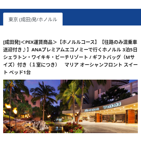
東京 (成田)発/ホノルル
[成田発]＜PEX運賃商品＞【ホノルルコース】【往路のみ混乗車
送迎付き♪】ANAプレミアムエコノミーで行くホノルル 3泊5日
シェラトン・ワイキキ・ビーチリゾート / ギフトバッグ（Mサ
イズ）付き（１室につき） マリア オーシャンフロント スイー
ト ベッド1台