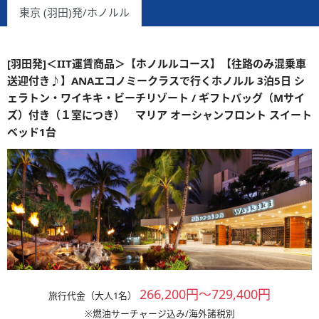
東京 (羽田)発/ホノルル
[羽田発]＜IIT運賃商品＞【ホノルルコース】【往路のみ混乗車
送迎付き♪】ANAエコノミークラスで行くホノルル 3泊5日 シ
ェラトン・ワイキキ・ビーチリゾート / ギフトバッグ（Mサイ
ズ）付き（１室につき） マリア オーシャンフロント スイート
ベッド1台
266,200円～729,400円
旅行代金（大人1名）
※燃油サーチャージ込み/海外諸税別