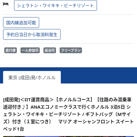
シェラトン・ワイキキ・ビーチリゾート
国内線追加可能
予約日当日から取消料発生
直行便
一人参加可
延泊可
フリープラン
東京 (成田)発/ホノルル
[成田発]＜IIT運賃商品＞【ホノルルコース】【往路のみ混乗車
送迎付き♪】ANAエコノミークラスで行くホノルル 3泊5日 シ
ェラトン・ワイキキ・ビーチリゾート / ギフトバッグ（Mサイ
ズ）付き（１室につき） マリア オーシャンフロント スイート
ベッド1台