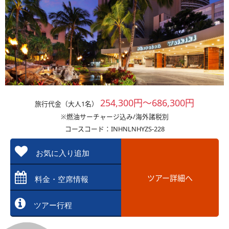
254,300円～686,300円
旅行代金（大人1名）
※燃油サーチャージ込み/海外諸税別
コースコード：INHNLNHYZS-228
お気に入り追加
ツアー詳細へ
料金・空席情報
ツアー行程