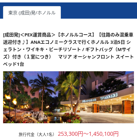
東京 (成田)発/ホノルル
[成田発]＜PEX運賃商品＞【ホノルルコース】【往路のみ混乗車
送迎付き♪】ANAエコノミークラスで行くホノルル 3泊5日 シ
ェラトン・ワイキキ・ビーチリゾート / ギフトバッグ（Mサイ
ズ）付き（１室につき） マリア オーシャンフロント スイート
ベッド1台
253,300円～1,450,100円
旅行代金（大人1名）