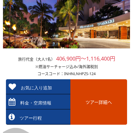
406,900円～1,116,400円
旅行代金（大人1名）
※燃油サーチャージ込み/海外諸税別
コースコード：INHNLNHPZS-124
お気に入り追加
ツアー詳細へ
料金・空席情報
ツアー行程