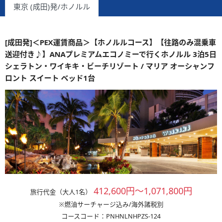
東京 (成田)発/ホノルル
[成田発]＜PEX運賃商品＞【ホノルルコース】【往路のみ混乗車
送迎付き♪】ANAプレミアムエコノミーで行くホノルル 3泊5日
シェラトン・ワイキキ・ビーチリゾート / マリア オーシャンフ
ロント スイート ベッド1台
412,600円～1,071,800円
旅行代金（大人1名）
※燃油サーチャージ込み/海外諸税別
コースコード：PNHNLNHPZS-124