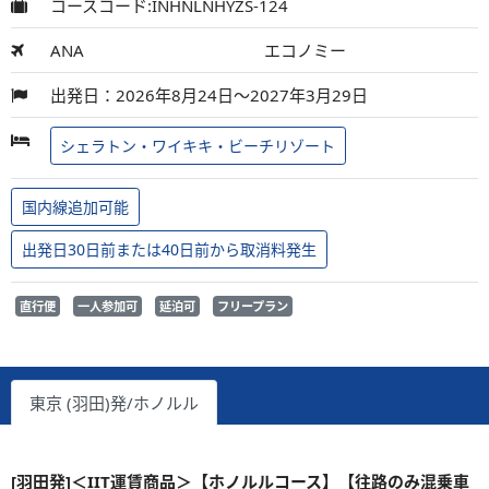
コースコード:INHNLNHYZS-124
ANA
エコノミー
出発日：2026年8月24日～2027年3月29日
シェラトン・ワイキキ・ビーチリゾート
国内線追加可能
出発日30日前または40日前から取消料発生
直行便
一人参加可
延泊可
フリープラン
東京 (羽田)発/ホノルル
[羽田発]＜IIT運賃商品＞【ホノルルコース】【往路のみ混乗車