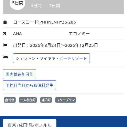
5日間
6日間
7日間
コースコード:PHHNLNHYZS-285
ANA
エコノミー
出発日：2026年8月24日～2026年12月25日
シェラトン・ワイキキ・ビーチリゾート
国内線追加可能
予約日当日から取消料発生
直行便
一人参加可
延泊可
フリープラン
東京 (成田)発/ホノルル