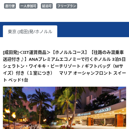
直行便
一人参加可
延泊可
フリープラン
東京 (成田)発/ホノルル
[成田発]＜IIT運賃商品＞【ホノルルコース】【往路のみ混乗車
送迎付き♪】ANAプレミアムエコノミーで行くホノルル 3泊5日
シェラトン・ワイキキ・ビーチリゾート / ギフトバッグ（Mサ
イズ）付き（１室につき） マリア オーシャンフロント スイー
ト ベッド1台