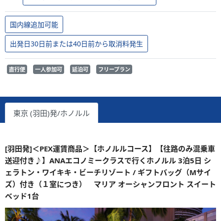
国内線追加可能
出発日30日前または40日前から取消料発生
直行便
一人参加可
延泊可
フリープラン
東京 (羽田)発/ホノルル
[羽田発]＜PEX運賃商品＞【ホノルルコース】【往路のみ混乗車
送迎付き♪】ANAエコノミークラスで行くホノルル 3泊5日 シ
ェラトン・ワイキキ・ビーチリゾート / ギフトバッグ（Mサイ
ズ）付き（１室につき） マリア オーシャンフロント スイート
ベッド1台