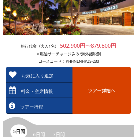
502,900円～879,800円
旅行代金（大人1名）
※燃油サーチャージ込み/海外諸税別
コースコード：PHHNLNHPZS-233
お気に入り追加
ツアー詳細へ
料金・空席情報
ツアー行程
5日間
6日間
7日間