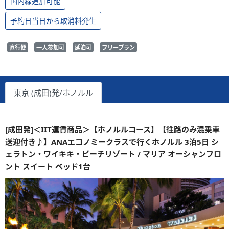
国内線追加可能
予約日当日から取消料発生
直行便
一人参加可
延泊可
フリープラン
東京 (成田)発/ホノルル
[成田発]＜IIT運賃商品＞【ホノルルコース】【往路のみ混乗車
送迎付き♪】ANAエコノミークラスで行くホノルル 3泊5日 シ
ェラトン・ワイキキ・ビーチリゾート / マリア オーシャンフロ
ント スイート ベッド1台