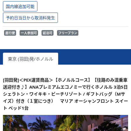
国内線追加可能
予約日当日から取消料発生
直行便
一人参加可
延泊可
フリープラン
東京 (羽田)発/ホノルル
[羽田発]＜PEX運賃商品＞【ホノルルコース】【往路のみ混乗車
送迎付き♪】ANAプレミアムエコノミーで行くホノルル 3泊5日
シェラトン・ワイキキ・ビーチリゾート / ギフトバッグ（Mサ
イズ）付き（１室につき） マリア オーシャンフロント スイー
ト ベッド1台