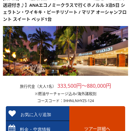
送迎付き♪】ANAエコノミークラスで行くホノルル 3泊5日 シ
ェラトン・ワイキキ・ビーチリゾート / マリア オーシャンフロ
ント スイート ベッド1台
333,500円～880,000円
旅行代金（大人1名）
※燃油サーチャージ込み/海外諸税別
コースコード：IHHNLNHYZS-124
お気に入り追加
ツアー詳細へ
料金・空席情報