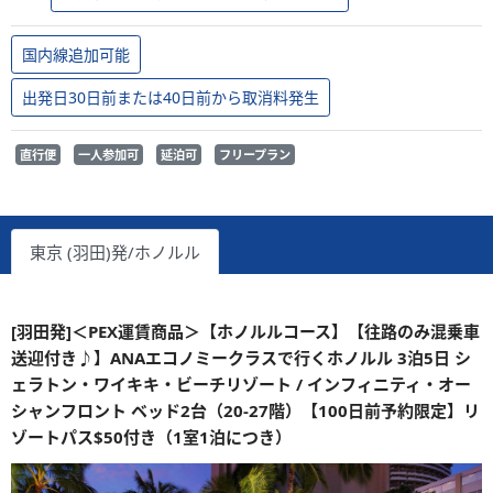
国内線追加可能
出発日30日前または40日前から取消料発生
直行便
一人参加可
延泊可
フリープラン
東京 (羽田)発/ホノルル
[羽田発]＜PEX運賃商品＞【ホノルルコース】【往路のみ混乗車
送迎付き♪】ANAエコノミークラスで行くホノルル 3泊5日 シ
ェラトン・ワイキキ・ビーチリゾート / インフィニティ・オー
シャンフロント ベッド2台（20-27階）【100日前予約限定】リ
ゾートパス$50付き（1室1泊につき）