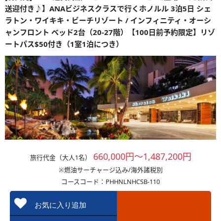
送迎付き♪】ANAビジネスクラスで行くホノルル 3泊5日 シェ
ラトン・ワイキキ・ビーチリゾート / インフィニティ・オーシ
ャンフロント ベッド2台（20-27階）【100日前予約限定】リゾ
ートパス$50付き（1室1泊につき）
660,000円～1,487,200円
旅行代金（大人1名）
※燃油サーチャージ込み/海外諸税別
コースコード：PHHNLNHCSB-110
お気に入り追加