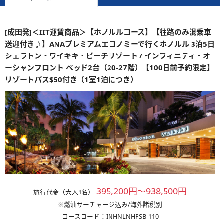
[成田発]＜IIT運賃商品＞【ホノルルコース】【往路のみ混乗車
送迎付き♪】ANAプレミアムエコノミーで行くホノルル 3泊5日
シェラトン・ワイキキ・ビーチリゾート / インフィニティ・オ
ーシャンフロント ベッド2台（20-27階）【100日前予約限定】
リゾートパス$50付き（1室1泊につき）
395,200円～938,500円
旅行代金（大人1名）
※燃油サーチャージ込み/海外諸税別
コースコード：INHNLNHPSB-110