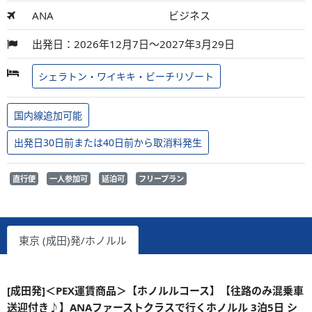
ANA
ビジネス
出発日：2026年12月7日～2027年3月29日
シェラトン・ワイキキ・ビーチリゾート
国内線追加可能
出発日30日前または40日前から取消料発生
直行便
一人参加可
延泊可
フリープラン
東京 (成田)発/ホノルル
[成田発]＜PEX運賃商品＞【ホノルルコース】【往路のみ混乗車
送迎付き♪】ANAファーストクラスで行くホノルル 3泊5日 シ