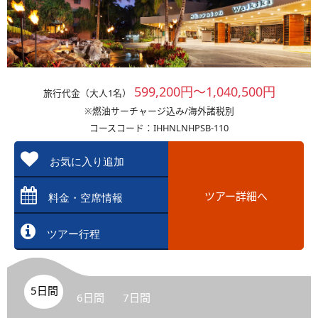
599,200円～1,040,500円
旅行代金（大人1名）
※燃油サーチャージ込み/海外諸税別
コースコード：IHHNLNHPSB-110
お気に入り追加
ツアー詳細へ
料金・空席情報
ツアー行程
5日間
6日間
7日間