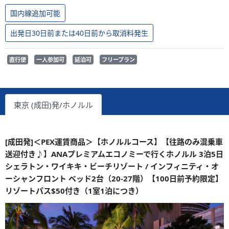
国内線追加可能
出発日30日前または40日前から取消料発生
直行便
一人参加可
延泊可
フリープラン
東京 (成田)発/ホノルル
[成田発]＜PEX運賃商品＞【ホノルルコース】【往路のみ混乗車
送迎付き♪】ANAプレミアムエコノミーで行くホノルル 3泊5日
シェラトン・ワイキキ・ビーチリゾート / インフィニティ・オ
ーシャンフロント ベッド2台（20-27階）【100日前予約限定】
リゾートパス$50付き（1室1泊につき）