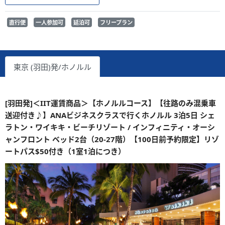
直行便
一人参加可
延泊可
フリープラン
東京 (羽田)発/ホノルル
[羽田発]＜IIT運賃商品＞【ホノルルコース】【往路のみ混乗車
送迎付き♪】ANAビジネスクラスで行くホノルル 3泊5日 シェ
ラトン・ワイキキ・ビーチリゾート / インフィニティ・オーシ
ャンフロント ベッド2台（20-27階）【100日前予約限定】リゾ
ートパス$50付き（1室1泊につき）