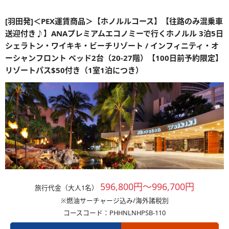
[羽田発]＜PEX運賃商品＞【ホノルルコース】【往路のみ混乗車
送迎付き♪】ANAプレミアムエコノミーで行くホノルル 3泊5日
シェラトン・ワイキキ・ビーチリゾート / インフィニティ・オ
ーシャンフロント ベッド2台（20-27階）【100日前予約限定】
リゾートパス$50付き（1室1泊につき）
596,800円～996,700円
旅行代金（大人1名）
※燃油サーチャージ込み/海外諸税別
コースコード：PHHNLNHPSB-110