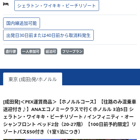
シェラトン・ワイキキ・ビーチリゾート
国内線追加可能
出発日30日前または40日前から取消料発生
直行便
一人参加可
延泊可
フリープラン
東京 (成田)発/ホノルル
[成田発]＜PEX運賃商品＞【ホノルルコース】【往路のみ混乗車
送迎付き♪】ANAエコノミークラスで行くホノルル 3泊5日 シ
ェラトン・ワイキキ・ビーチリゾート / インフィニティ・オー
シャンフロント ベッド2台（20-27階）【100日前予約限定】リ
ゾートパス$50付き（1室1泊につき）