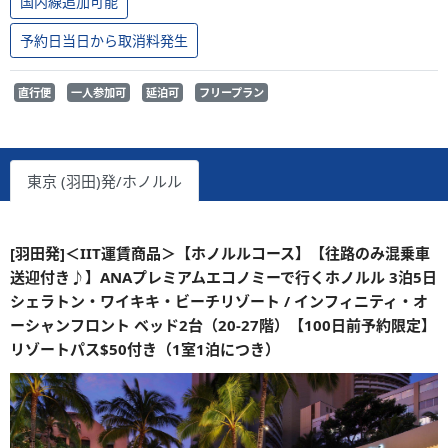
国内線追加可能
予約日当日から取消料発生
直行便
一人参加可
延泊可
フリープラン
東京 (羽田)発/ホノルル
[羽田発]＜IIT運賃商品＞【ホノルルコース】【往路のみ混乗車
送迎付き♪】ANAプレミアムエコノミーで行くホノルル 3泊5日
シェラトン・ワイキキ・ビーチリゾート / インフィニティ・オ
ーシャンフロント ベッド2台（20-27階）【100日前予約限定】
リゾートパス$50付き（1室1泊につき）