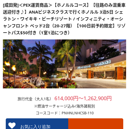
[成田発]＜PEX運賃商品＞【ホノルルコース】【往路のみ混乗車
送迎付き♪】ANAビジネスクラスで行くホノルル 3泊5日 シェ
ラトン・ワイキキ・ビーチリゾート / インフィニティ・オーシ
ャンフロント ベッド2台（20-27階）【100日前予約限定】リゾ
ートパス$50付き（1室1泊につき）
614,000円～1,262,900円
旅行代金（大人1名）
※燃油サーチャージ込み/海外諸税別
コースコード：PNHNLNHCSB-110
お気に入り追加