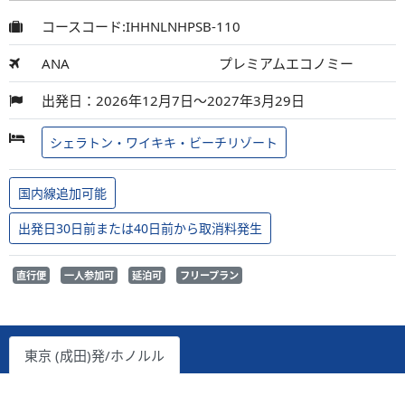
コースコード:IHHNLNHPSB-110
ANA
プレミアムエコノミー
出発日：2026年12月7日～2027年3月29日
シェラトン・ワイキキ・ビーチリゾート
国内線追加可能
出発日30日前または40日前から取消料発生
直行便
一人参加可
延泊可
フリープラン
東京 (成田)発/ホノルル