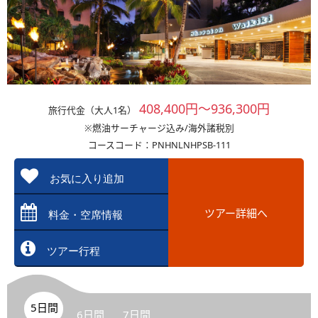
408,400円～936,300円
旅行代金（大人1名）
※燃油サーチャージ込み/海外諸税別
コースコード：PNHNLNHPSB-111
お気に入り追加
ツアー詳細へ
料金・空席情報
ツアー行程
5日間
6日間
7日間