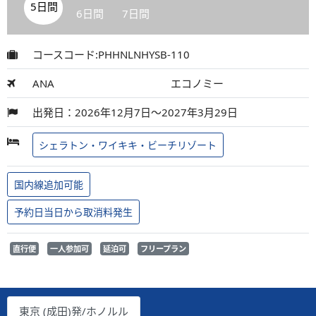
5日間
6日間
7日間
コースコード:PHHNLNHYSB-110
ANA
エコノミー
出発日：2026年12月7日～2027年3月29日
シェラトン・ワイキキ・ビーチリゾート
国内線追加可能
予約日当日から取消料発生
直行便
一人参加可
延泊可
フリープラン
東京 (成田)発/ホノルル