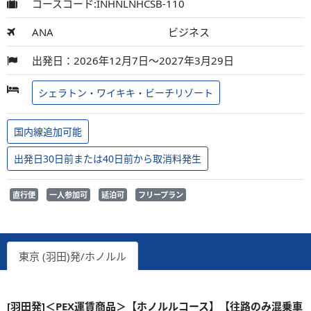
コースコード:INHNLNHCSB-110
ANA
ビジネス
出発日：2026年12月7日～2027年3月29日
シェラトン・ワイキキ・ビーチリゾート
国内線追加可能
出発日30日前または40日前から取消料発生
直行便
一人参加可
延泊可
フリープラン
東京 (羽田)発/ホノルル
[羽田発]＜PEX運賃商品＞【ホノルルコース】【往路のみ混乗車