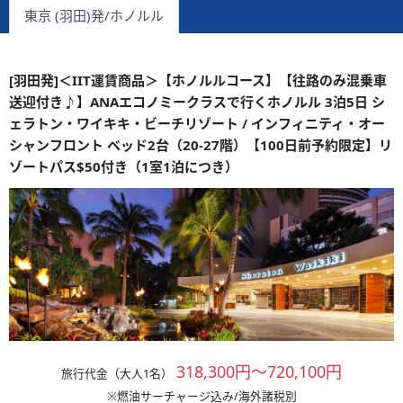
東京 (羽田)発/ホノルル
[羽田発]＜IIT運賃商品＞【ホノルルコース】【往路のみ混乗車
送迎付き♪】ANAエコノミークラスで行くホノルル 3泊5日 シ
ェラトン・ワイキキ・ビーチリゾート / インフィニティ・オー
シャンフロント ベッド2台（20-27階）【100日前予約限定】リ
ゾートパス$50付き（1室1泊につき）
318,300円～720,100円
旅行代金（大人1名）
※燃油サーチャージ込み/海外諸税別