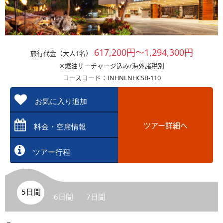
617,200円～1,294,300円
旅行代金（大人1名）
※燃油サーチャージ込み/海外諸税別
コースコード：INHNLNHCSB-110
お気に入り追加
ツアー詳細へ
料金・空席情報
ツアー行程
5日間
6日間
7日間