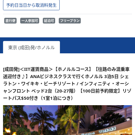
予約日当日から取消料発生
直行便
一人参加可
延泊可
フリープラン
東京 (成田)発/ホノルル
[成田発]＜IIT運賃商品＞【ホノルルコース】【往路のみ混乗車
送迎付き♪】ANAビジネスクラスで行くホノルル 3泊5日 シェ
ラトン・ワイキキ・ビーチリゾート / インフィニティ・オーシ
ャンフロント ベッド2台（20-27階）【100日前予約限定】リゾ
ートパス$50付き（1室1泊につき）