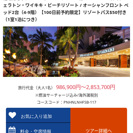
ェラトン・ワイキキ・ビーチリゾート / オーシャンフロント ベ
ッド2台（4-9階）【100日前予約限定】リゾートパス$50付き
（1室1泊につき）
986,900円～2,853,700円
旅行代金（大人1名）
※燃油サーチャージ込み/海外諸税別
コースコード：PNHNLNHFSB-117
お気に入り追加
ツアー詳細へ
料金・空席情報