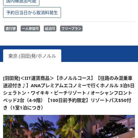
国内線追加可能
予約日当日から取消料発生
直行便
一人参加可
延泊可
フリープラン
東京 (羽田)発/ホノルル
[羽田発]＜IIT運賃商品＞【ホノルルコース】【往路のみ混乗車
送迎付き♪】ANAプレミアムエコノミーで行くホノルル 3泊5日
シェラトン・ワイキキ・ビーチリゾート / オーシャンフロント
ベッド2台（4-9階）【100日前予約限定】リゾートパス$50付
き（1室1泊につき）