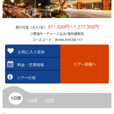
611,500円～1,277,300円
旅行代金（大人1名）
※燃油サーチャージ込み/海外諸税別
コースコード：INHNLNHCSB-117
お気に入り追加
ツアー詳細へ
料金・空席情報
ツアー行程
5日間
6日間
7日間