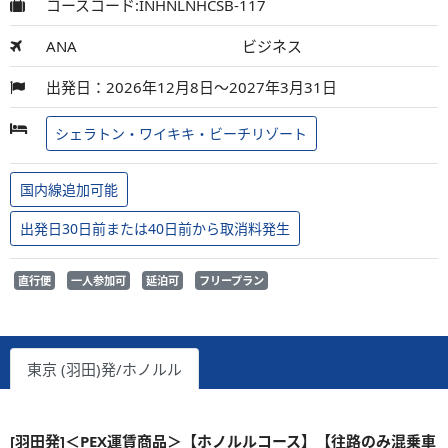
コースコード:INHNLNHCSB-117
ANA
ビジネス
出発日：2026年12月8日～2027年3月31日
シェラトン・ワイキキ・ビーチリゾート
国内線追加可能
出発日30日前または40日前から取消料発生
直行便
一人参加可
延泊可
フリープラン
東京 (羽田)発/ホノルル
[羽田発]＜PEX運賃商品＞【ホノルルコース】【往路のみ混乗車