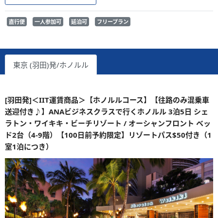
直行便
一人参加可
延泊可
フリープラン
東京 (羽田)発/ホノルル
[羽田発]＜IIT運賃商品＞【ホノルルコース】【往路のみ混乗車
送迎付き♪】ANAビジネスクラスで行くホノルル 3泊5日 シェ
ラトン・ワイキキ・ビーチリゾート / オーシャンフロント ベッ
ド2台（4-9階）【100日前予約限定】リゾートパス$50付き（1
室1泊につき）