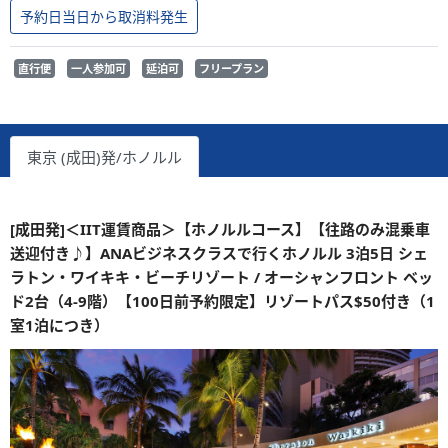
予約日当日から取消料発生
直行便
一人参加可
延泊可
フリープラン
東京 (成田)発/ホノルル
[成田発]＜IIT運賃商品＞【ホノルルコース】【往路のみ混乗車
送迎付き♪】ANAビジネスクラスで行くホノルル 3泊5日 シェ
ラトン・ワイキキ・ビーチリゾート / オーシャンフロント ベッ
ド2台（4-9階）【100日前予約限定】リゾートパス$50付き（1
室1泊につき）