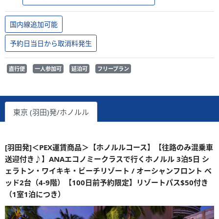
国内線追加可能
予約日当日から取消料発生
直行便
一人参加可
延泊可
フリープラン
東京 (羽田)発/ホノルル
[羽田発]＜PEX運賃商品＞【ホノルルコース】【往路のみ混乗車
送迎付き♪】ANAエコノミークラスで行くホノルル 3泊5日 シ
ェラトン・ワイキキ・ビーチリゾート / オーシャンフロント ベ
ッド2台（4-9階）【100日前予約限定】リゾートパス$50付き
（1室1泊につき）