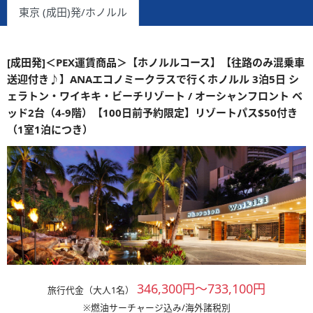
東京 (成田)発/ホノルル
[成田発]＜PEX運賃商品＞【ホノルルコース】【往路のみ混乗車
送迎付き♪】ANAエコノミークラスで行くホノルル 3泊5日 シ
ェラトン・ワイキキ・ビーチリゾート / オーシャンフロント ベ
ッド2台（4-9階）【100日前予約限定】リゾートパス$50付き
（1室1泊につき）
346,300円～733,100円
旅行代金（大人1名）
※燃油サーチャージ込み/海外諸税別