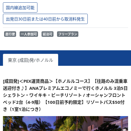
国内線追加可能
出発日30日前または40日前から取消料発生
直行便
一人参加可
延泊可
フリープラン
東京 (成田)発/ホノルル
[成田発]＜PEX運賃商品＞【ホノルルコース】【往路のみ混乗車
送迎付き♪】ANAプレミアムエコノミーで行くホノルル 3泊5日
シェラトン・ワイキキ・ビーチリゾート / オーシャンフロント
ベッド2台（4-9階）【100日前予約限定】リゾートパス$50付
き（1室1泊につき）