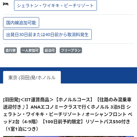
シェラトン・ワイキキ・ビーチリゾート
国内線追加可能
出発日30日前または40日前から取消料発生
直行便
一人参加可
延泊可
フリープラン
東京 (羽田)発/ホノルル
[羽田発]＜IIT運賃商品＞【ホノルルコース】【往路のみ混乗車
送迎付き♪】ANAエコノミークラスで行くホノルル 3泊5日 シ
ェラトン・ワイキキ・ビーチリゾート / オーシャンフロント ベ
ッド2台（4-9階）【100日前予約限定】リゾートパス$50付き
（1室1泊につき）