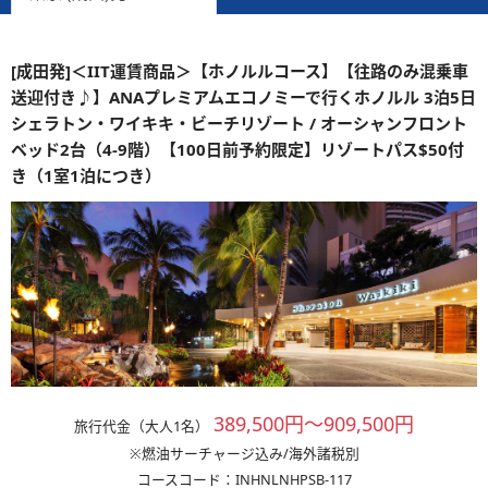
[成田発]＜IIT運賃商品＞【ホノルルコース】【往路のみ混乗車
送迎付き♪】ANAプレミアムエコノミーで行くホノルル 3泊5日
シェラトン・ワイキキ・ビーチリゾート / オーシャンフロント
ベッド2台（4-9階）【100日前予約限定】リゾートパス$50付
き（1室1泊につき）
389,500円～909,500円
旅行代金（大人1名）
※燃油サーチャージ込み/海外諸税別
コースコード：INHNLNHPSB-117