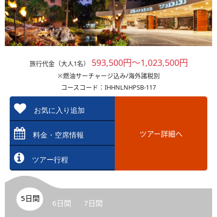
593,500円～1,023,500円
旅行代金（大人1名）
※燃油サーチャージ込み/海外諸税別
コースコード：IHHNLNHPSB-117
お気に入り追加
ツアー詳細へ
料金・空席情報
ツアー行程
5日間
6日間
7日間