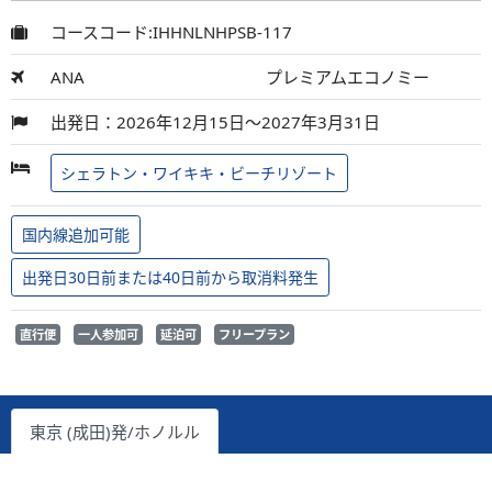
コースコード:IHHNLNHPSB-117
ANA
プレミアムエコノミー
出発日：2026年12月15日～2027年3月31日
シェラトン・ワイキキ・ビーチリゾート
国内線追加可能
出発日30日前または40日前から取消料発生
直行便
一人参加可
延泊可
フリープラン
東京 (成田)発/ホノルル