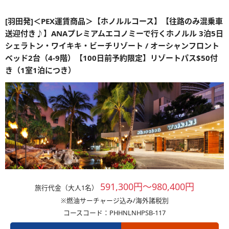
[羽田発]＜PEX運賃商品＞【ホノルルコース】【往路のみ混乗車
送迎付き♪】ANAプレミアムエコノミーで行くホノルル 3泊5日
シェラトン・ワイキキ・ビーチリゾート / オーシャンフロント
ベッド2台（4-9階）【100日前予約限定】リゾートパス$50付
き（1室1泊につき）
591,300円～980,400円
旅行代金（大人1名）
※燃油サーチャージ込み/海外諸税別
コースコード：PHHNLNHPSB-117