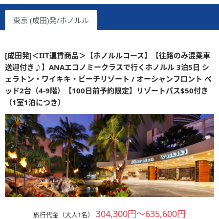
東京 (成田)発/ホノルル
[成田発]＜IIT運賃商品＞【ホノルルコース】【往路のみ混乗車
送迎付き♪】ANAエコノミークラスで行くホノルル 3泊5日 シ
ェラトン・ワイキキ・ビーチリゾート / オーシャンフロント ベ
ッド2台（4-9階）【100日前予約限定】リゾートパス$50付き
（1室1泊につき）
304,300円～635,600円
旅行代金（大人1名）