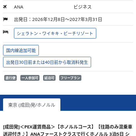
ANA
ビジネス
出発日：2026年12月8日～2027年3月31日
シェラトン・ワイキキ・ビーチリゾート
国内線追加可能
出発日30日前または40日前から取消料発生
直行便
一人参加可
延泊可
フリープラン
東京 (成田)発/ホノルル
[成田発]＜PEX運賃商品＞【ホノルルコース】【往路のみ混乗車
送迎付き♪】ANAファーストクラスで行くホノルル 3泊5日 シ