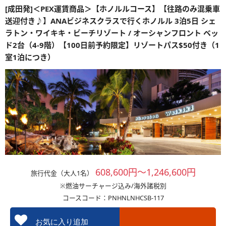
[成田発]＜PEX運賃商品＞【ホノルルコース】【往路のみ混乗車
送迎付き♪】ANAビジネスクラスで行くホノルル 3泊5日 シェ
ラトン・ワイキキ・ビーチリゾート / オーシャンフロント ベッ
ド2台（4-9階）【100日前予約限定】リゾートパス$50付き（1
室1泊につき）
608,600円～1,246,600円
旅行代金（大人1名）
※燃油サーチャージ込み/海外諸税別
コースコード：PNHNLNHCSB-117
お気に入り追加