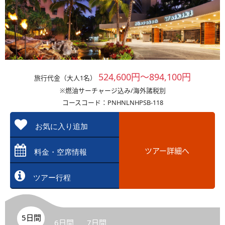
524,600円～894,100円
旅行代金（大人1名）
※燃油サーチャージ込み/海外諸税別
コースコード：PNHNLNHPSB-118
お気に入り追加
ツアー詳細へ
料金・空席情報
ツアー行程
5日間
6日間
7日間