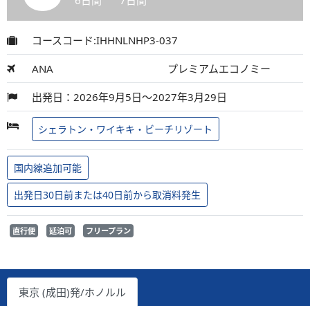
6日間
7日間
コースコード:IHHNLNHP3-037
ANA
プレミアムエコノミー
出発日：2026年9月5日～2027年3月29日
シェラトン・ワイキキ・ビーチリゾート
国内線追加可能
出発日30日前または40日前から取消料発生
直行便
延泊可
フリープラン
東京 (成田)発/ホノルル