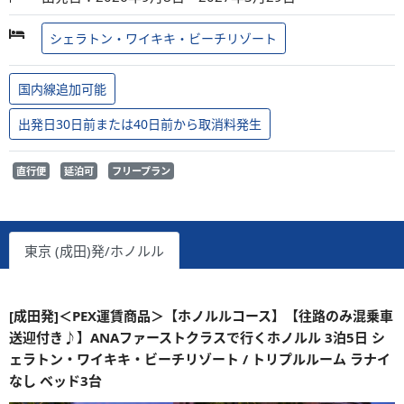
シェラトン・ワイキキ・ビーチリゾート
国内線追加可能
出発日30日前または40日前から取消料発生
直行便
延泊可
フリープラン
東京 (成田)発/ホノルル
[成田発]＜PEX運賃商品＞【ホノルルコース】【往路のみ混乗車
送迎付き♪】ANAファーストクラスで行くホノルル 3泊5日 シ
ェラトン・ワイキキ・ビーチリゾート / トリプルルーム ラナイ
なし ベッド3台