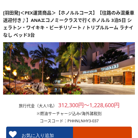
[羽田発]＜PEX運賃商品＞【ホノルルコース】【往路のみ混乗車
送迎付き♪】ANAエコノミークラスで行くホノルル 3泊5日 シ
ェラトン・ワイキキ・ビーチリゾート / トリプルルーム ラナイ
なし ベッド3台
312,300円～1,228,600円
旅行代金（大人1名）
※燃油サーチャージ込み/海外諸税別
コースコード：PHHNLNHY3-037
お気に入り追加