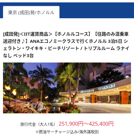
東京 (成田)発/ホノルル
[成田発]＜IIT運賃商品＞【ホノルルコース】【往路のみ混乗車
送迎付き♪】ANAエコノミークラスで行くホノルル 3泊5日 シ
ェラトン・ワイキキ・ビーチリゾート / トリプルルーム ラナイ
なし ベッド3台
251,900円～425,400円
旅行代金（大人1名）
※燃油サーチャージ込み/海外諸税別