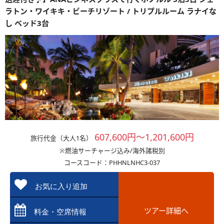
ラトン・ワイキキ・ビーチリゾート / トリプルルーム ラナイな
し ベッド3台
607,600円～1,201,600円
旅行代金（大人1名）
※燃油サーチャージ込み/海外諸税別
コースコード：PHHNLNHC3-037
お気に入り追加
ツアー詳細へ
料金・空席情報