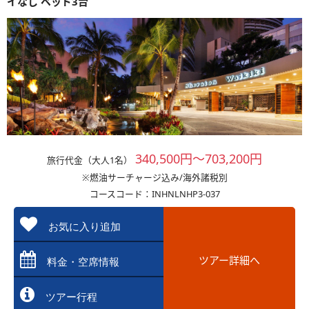
イなし ベッド3台
340,500円～703,200円
旅行代金（大人1名）
※燃油サーチャージ込み/海外諸税別
コースコード：INHNLNHP3-037
お気に入り追加
ツアー詳細へ
料金・空席情報
ツアー行程