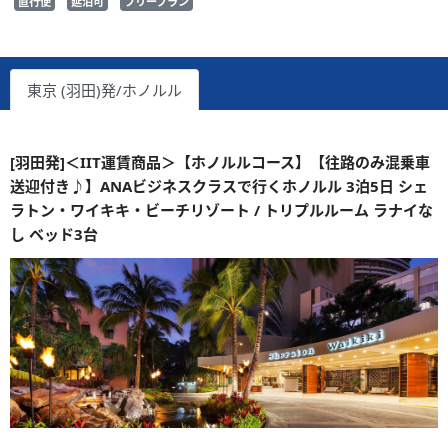
直行便
延泊可
フリープラン
東京 (羽田)発/ホノルル
[羽田発]＜IIT運賃商品＞【ホノルルコース】【往路のみ混乗車
送迎付き♪】ANAビジネスクラスで行くホノルル 3泊5日 シェ
ラトン・ワイキキ・ビーチリゾート / トリプルルーム ラナイな
し ベッド3台