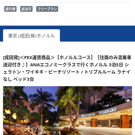
直行便
延泊可
フリープラン
東京 (成田)発/ホノルル
[成田発]＜PEX運賃商品＞【ホノルルコース】【往路のみ混乗車
送迎付き♪】ANAエコノミークラスで行くホノルル 3泊5日 シ
ェラトン・ワイキキ・ビーチリゾート / トリプルルーム ラナイ
なし ベッド3台