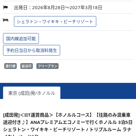
出発日：2026年8月28日～2027年3月18日
シェラトン・ワイキキ・ビーチリゾート
国内線追加可能
予約日当日から取消料発生
直行便
延泊可
フリープラン
東京 (成田)発/ホノルル
[成田発]＜IIT運賃商品＞【ホノルルコース】【往路のみ混乗車
送迎付き♪】ANAプレミアムエコノミーで行くホノルル 3泊5日
シェラトン・ワイキキ・ビーチリゾート / トリプルルーム ラナ