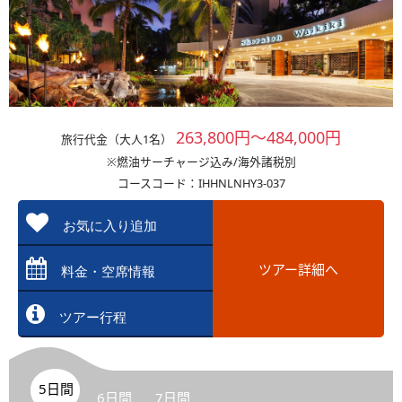
263,800円～484,000円
旅行代金（大人1名）
※燃油サーチャージ込み/海外諸税別
コースコード：IHHNLNHY3-037
お気に入り追加
ツアー詳細へ
料金・空席情報
ツアー行程
5日間
6日間
7日間