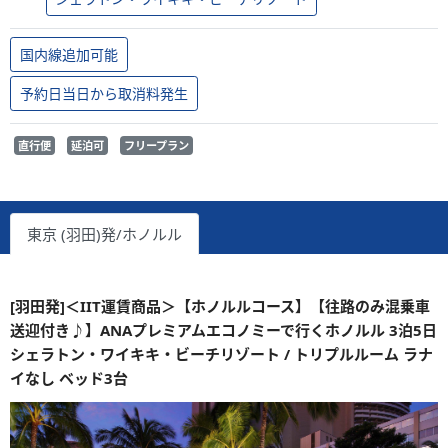
国内線追加可能
予約日当日から取消料発生
直行便
延泊可
フリープラン
東京 (羽田)発/ホノルル
[羽田発]＜IIT運賃商品＞【ホノルルコース】【往路のみ混乗車
送迎付き♪】ANAプレミアムエコノミーで行くホノルル 3泊5日
シェラトン・ワイキキ・ビーチリゾート / トリプルルーム ラナ
イなし ベッド3台