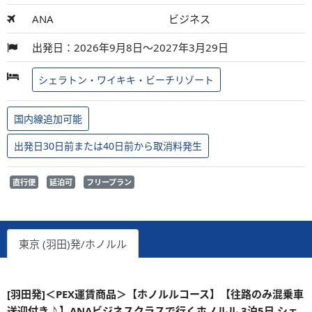
ANA
ビジネス
出発日：2026年9月8日～2027年3月29日
シェラトン・ワイキキ・ビーチリゾート
国内線追加可能
出発日30日前または40日前から取消料発生
直行便
延泊可
フリープラン
東京 (羽田)発/ホノルル
[羽田発]＜PEX運賃商品＞【ホノルルコース】【往路のみ混乗車
送迎付き♪】ANAビジネスクラスで行くホノルル 3泊5日 シェ