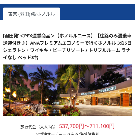
東京 (羽田)発/ホノルル
[羽田発]＜PEX運賃商品＞【ホノルルコース】【往路のみ混乗車
送迎付き♪】ANAプレミアムエコノミーで行くホノルル 3泊5日
シェラトン・ワイキキ・ビーチリゾート / トリプルルーム ラナ
イなし ベッド3台
537,700円～711,100円
旅行代金（大人1名）
※燃油サーチャージ込み/海外諸税別