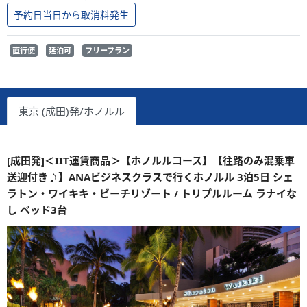
予約日当日から取消料発生
直行便
延泊可
フリープラン
東京 (成田)発/ホノルル
[成田発]＜IIT運賃商品＞【ホノルルコース】【往路のみ混乗車
送迎付き♪】ANAビジネスクラスで行くホノルル 3泊5日 シェ
ラトン・ワイキキ・ビーチリゾート / トリプルルーム ラナイな
し ベッド3台