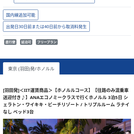
国内線追加可能
出発日30日前または40日前から取消料発生
直行便
延泊可
フリープラン
東京 (羽田)発/ホノルル
[羽田発]＜IIT運賃商品＞【ホノルルコース】【往路のみ混乗車
送迎付き♪】ANAエコノミークラスで行くホノルル 3泊5日 シ
ェラトン・ワイキキ・ビーチリゾート / トリプルルーム ラナイ
なし ベッド3台