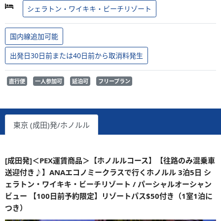
シェラトン・ワイキキ・ビーチリゾート
国内線追加可能
出発日30日前または40日前から取消料発生
直行便
一人参加可
延泊可
フリープラン
東京 (成田)発/ホノルル
[成田発]＜PEX運賃商品＞【ホノルルコース】【往路のみ混乗車
送迎付き♪】ANAエコノミークラスで行くホノルル 3泊5日 シ
ェラトン・ワイキキ・ビーチリゾート / パーシャルオーシャン
ビュー 【100日前予約限定】リゾートパス$50付き（1室1泊に
つき）