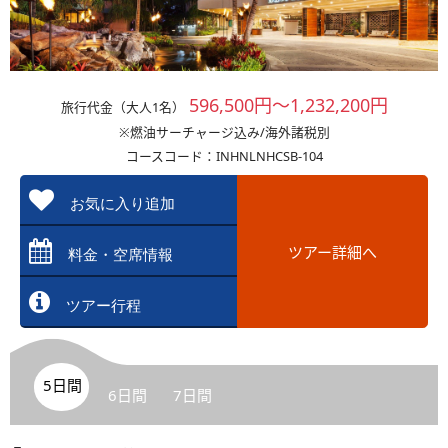
596,500円～1,232,200円
旅行代金（大人1名）
※燃油サーチャージ込み/海外諸税別
コースコード：INHNLNHCSB-104
お気に入り追加
ツアー詳細へ
料金・空席情報
ツアー行程
5日間
6日間
7日間