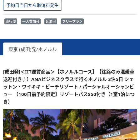
予約日当日から取消料発生
直行便
一人参加可
延泊可
フリープラン
東京 (成田)発/ホノルル
[成田発]＜IIT運賃商品＞【ホノルルコース】【往路のみ混乗車
送迎付き♪】ANAビジネスクラスで行くホノルル 3泊5日 シェ
ラトン・ワイキキ・ビーチリゾート / パーシャルオーシャンビ
ュー 【100日前予約限定】リゾートパス$50付き（1室1泊につ
き）