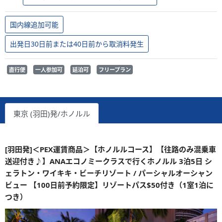
国内線追加可能
出発日30日前または40日前から取消料発生
直行便
一人参加可
延泊可
フリープラン
東京 (羽田)発/ホノルル
[羽田発]＜PEX運賃商品＞【ホノルルコース】【往路のみ混乗車
送迎付き♪】ANAエコノミークラスで行くホノルル 3泊5日 シ
ェラトン・ワイキキ・ビーチリゾート / パーシャルオーシャン
ビュー 【100日前予約限定】リゾートパス$50付き（1室1泊に
つき）