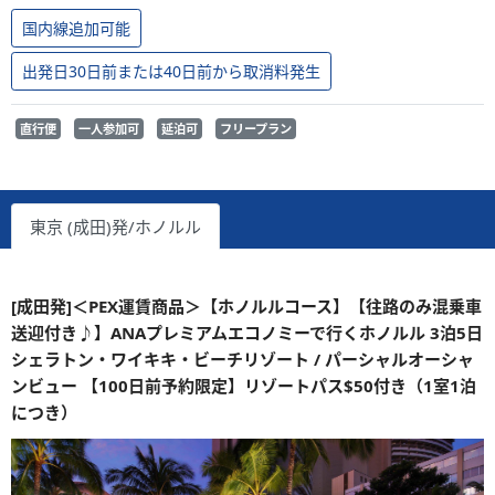
国内線追加可能
出発日30日前または40日前から取消料発生
直行便
一人参加可
延泊可
フリープラン
東京 (成田)発/ホノルル
[成田発]＜PEX運賃商品＞【ホノルルコース】【往路のみ混乗車
送迎付き♪】ANAプレミアムエコノミーで行くホノルル 3泊5日
シェラトン・ワイキキ・ビーチリゾート / パーシャルオーシャ
ンビュー 【100日前予約限定】リゾートパス$50付き（1室1泊
につき）