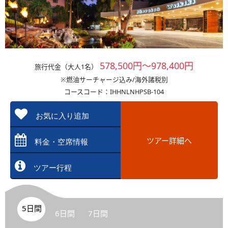
578,500円～978,400円
旅行代金（大人1名）
※燃油サーチャージ込み/海外諸税別
コースコード：IHHNLNHPSB-104
お気に入り追加
ツアー詳細へ
料金・空席情報
ツアー行程
5日間
6日間
7日間