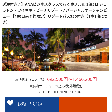
送迎付き♪】ANAビジネスクラスで行くホノルル 3泊5日 シェ
ラトン・ワイキキ・ビーチリゾート / パーシャルオーシャンビ
ュー 【100日前予約限定】リゾートパス$50付き（1室1泊につ
き）
692,500円～1,466,200円
旅行代金（大人1名）
※燃油サーチャージ込み/海外諸税別
コースコード：IHHNLNHCSB-104
お気に入り追加