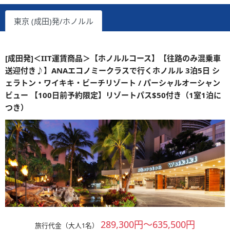
東京 (成田)発/ホノルル
[成田発]＜IIT運賃商品＞【ホノルルコース】【往路のみ混乗車
送迎付き♪】ANAエコノミークラスで行くホノルル 3泊5日 シ
ェラトン・ワイキキ・ビーチリゾート / パーシャルオーシャン
ビュー 【100日前予約限定】リゾートパス$50付き（1室1泊に
つき）
289,300円～635,500円
旅行代金（大人1名）