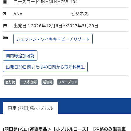
コースコード:INHNLNHCSB-104
ANA
ビジネス
出発日：2026年12月6日～2027年3月29日
シェラトン・ワイキキ・ビーチリゾート
国内線追加可能
出発日30日前または40日前から取消料発生
直行便
一人参加可
延泊可
フリープラン
東京 (羽田)発/ホノルル
[羽田発]＜IIT運賃商品＞【ホノルルコース】【往路のみ混乗車