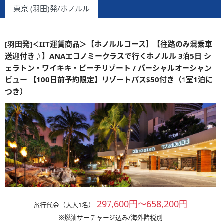
東京 (羽田)発/ホノルル
[羽田発]＜IIT運賃商品＞【ホノルルコース】【往路のみ混乗車
送迎付き♪】ANAエコノミークラスで行くホノルル 3泊5日 シ
ェラトン・ワイキキ・ビーチリゾート / パーシャルオーシャン
ビュー 【100日前予約限定】リゾートパス$50付き（1室1泊に
つき）
297,600円～658,200円
旅行代金（大人1名）
※燃油サーチャージ込み/海外諸税別