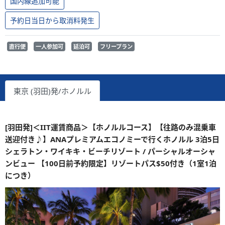
国内線追加可能
予約日当日から取消料発生
直行便
一人参加可
延泊可
フリープラン
東京 (羽田)発/ホノルル
[羽田発]＜IIT運賃商品＞【ホノルルコース】【往路のみ混乗車
送迎付き♪】ANAプレミアムエコノミーで行くホノルル 3泊5日
シェラトン・ワイキキ・ビーチリゾート / パーシャルオーシャ
ンビュー 【100日前予約限定】リゾートパス$50付き（1室1泊
につき）