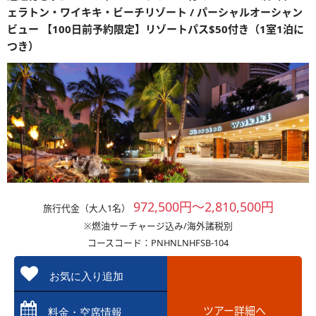
ェラトン・ワイキキ・ビーチリゾート / パーシャルオーシャン
ビュー 【100日前予約限定】リゾートパス$50付き（1室1泊に
つき）
972,500円～2,810,500円
旅行代金（大人1名）
※燃油サーチャージ込み/海外諸税別
コースコード：PNHNLNHFSB-104
お気に入り追加
ツアー詳細へ
料金・空席情報