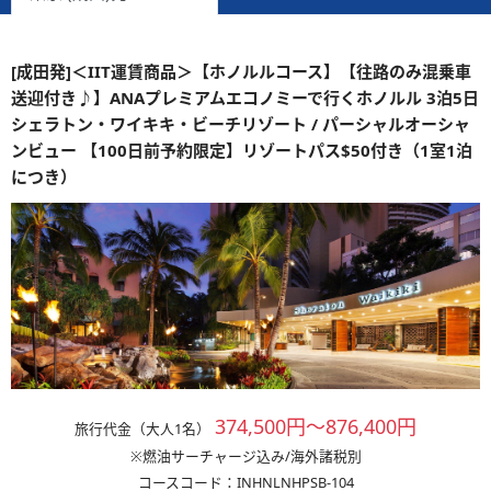
[成田発]＜IIT運賃商品＞【ホノルルコース】【往路のみ混乗車
送迎付き♪】ANAプレミアムエコノミーで行くホノルル 3泊5日
シェラトン・ワイキキ・ビーチリゾート / パーシャルオーシャ
ンビュー 【100日前予約限定】リゾートパス$50付き（1室1泊
につき）
374,500円～876,400円
旅行代金（大人1名）
※燃油サーチャージ込み/海外諸税別
コースコード：INHNLNHPSB-104