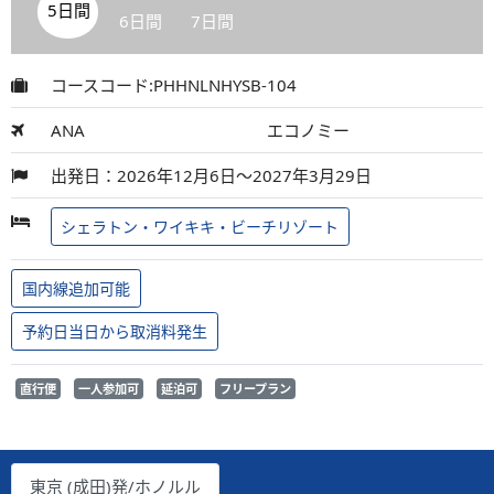
5日間
6日間
7日間
コースコード:PHHNLNHYSB-104
ANA
エコノミー
出発日：2026年12月6日～2027年3月29日
シェラトン・ワイキキ・ビーチリゾート
国内線追加可能
予約日当日から取消料発生
直行便
一人参加可
延泊可
フリープラン
東京 (成田)発/ホノルル