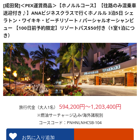
[成田発]＜PEX運賃商品＞【ホノルルコース】【往路のみ混乗車
送迎付き♪】ANAビジネスクラスで行くホノルル 3泊5日 シェ
ラトン・ワイキキ・ビーチリゾート / パーシャルオーシャンビ
ュー 【100日前予約限定】リゾートパス$50付き（1室1泊につ
き）
594,200円～1,203,400円
旅行代金（大人1名）
※燃油サーチャージ込み/海外諸税別
コースコード：PNHNLNHCSB-104
お気に入り追加