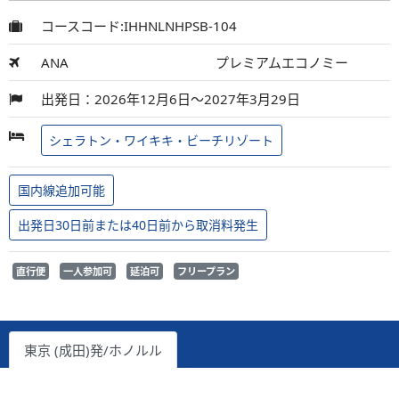
コースコード:IHHNLNHPSB-104
ANA
プレミアムエコノミー
出発日：2026年12月6日～2027年3月29日
シェラトン・ワイキキ・ビーチリゾート
国内線追加可能
出発日30日前または40日前から取消料発生
直行便
一人参加可
延泊可
フリープラン
東京 (成田)発/ホノルル