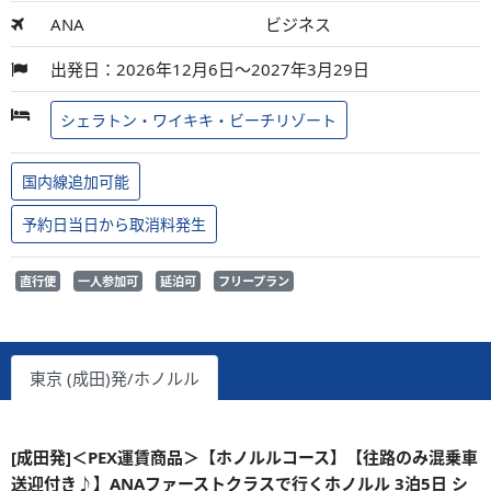
ANA
ビジネス
出発日：2026年12月6日～2027年3月29日
シェラトン・ワイキキ・ビーチリゾート
国内線追加可能
予約日当日から取消料発生
直行便
一人参加可
延泊可
フリープラン
東京 (成田)発/ホノルル
[成田発]＜PEX運賃商品＞【ホノルルコース】【往路のみ混乗車
送迎付き♪】ANAファーストクラスで行くホノルル 3泊5日 シ