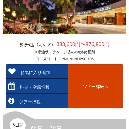
388,600円～876,800円
旅行代金（大人1名）
※燃油サーチャージ込み/海外諸税別
コースコード：PNHNLNHPSB-105
お気に入り追加
ツアー詳細へ
料金・空席情報
ツアー行程
5日間
6日間
7日間