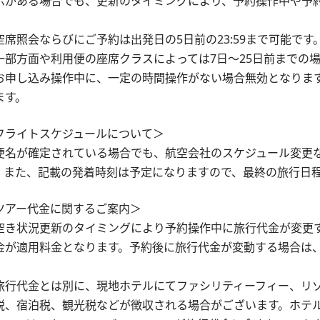
示がある場合でも、更新のタイミングにより、予約操作中や予
。
空席照会ならびにご予約は出発日の5日前の23:59まで可能です
一部方面や利用便の座席クラスによっては7日～25日前までの
お申し込み操作中に、一定の時間操作がない場合無効となりま
ます。
フライトスケジュールについて＞
便名が確定されている場合でも、航空会社のスケジュール変更
。また、記載の発着時刻は予定になりますので、最終の旅行日
ツアー代金に関するご案内＞
空き状況更新のタイミングにより予約操作中に旅行代金が変更
金が適用料金となります。予約後に旅行代金が変動する場合は
。
旅行代金とは別に、現地ホテルにてファシリティーフィー、リ
税、宿泊税、観光税などが徴収される場合がございます。ホテ