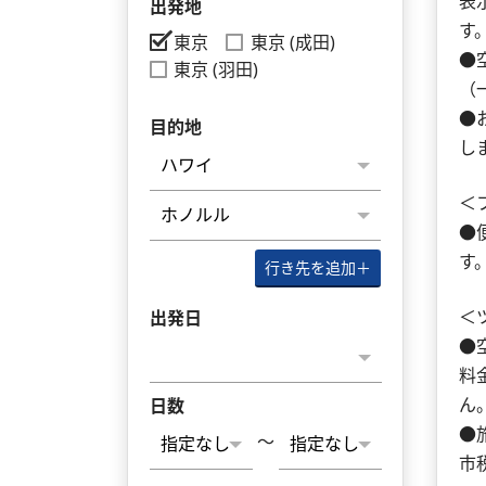
表
出発地
す
東京
東京 (成田)
●
東京 (羽田)
（
●
目的地
し
＜
●
す
行き先を追加
＋
＜
出発日
●
料
ん
日数
●
～
市