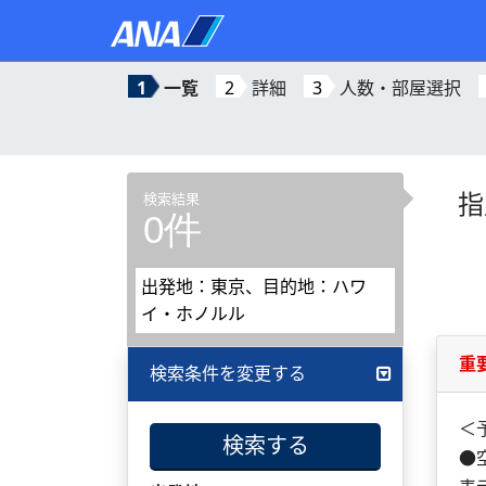
1
一覧
2
詳細
3
人数・部屋選択
指
検索結果
0件
出発地：東京、目的地：ハワ
イ・ホノルル
重
検索条件を変更する
＜
検索する
●