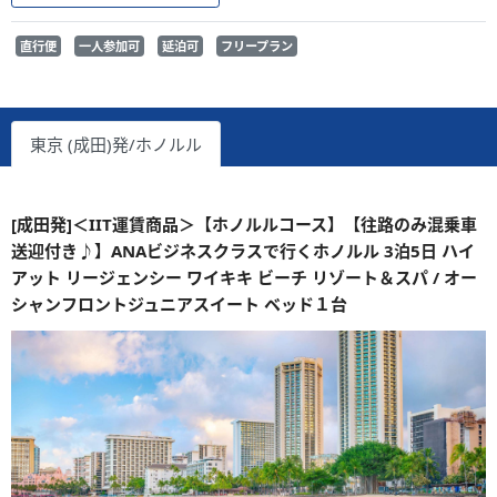
直行便
一人参加可
延泊可
フリープラン
東京 (成田)発/ホノルル
[成田発]＜IIT運賃商品＞【ホノルルコース】【往路のみ混乗車
送迎付き♪】ANAビジネスクラスで行くホノルル 3泊5日 ハイ
アット リージェンシー ワイキキ ビーチ リゾート＆スパ / オー
シャンフロントジュニアスイート ベッド１台