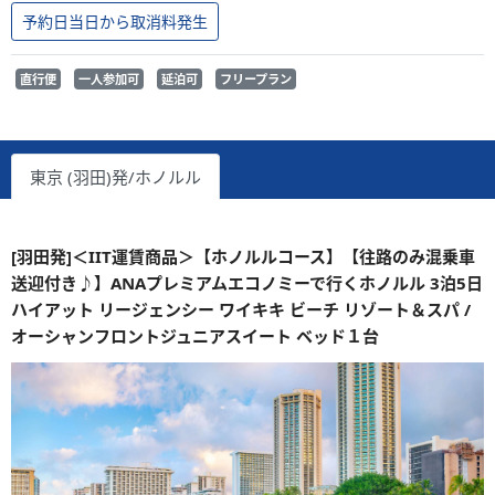
予約日当日から取消料発生
直行便
一人参加可
延泊可
フリープラン
東京 (羽田)発/ホノルル
[羽田発]＜IIT運賃商品＞【ホノルルコース】【往路のみ混乗車
送迎付き♪】ANAプレミアムエコノミーで行くホノルル 3泊5日
ハイアット リージェンシー ワイキキ ビーチ リゾート＆スパ /
オーシャンフロントジュニアスイート ベッド１台