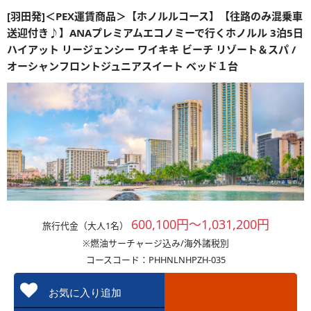
[羽田発]＜PEX運賃商品＞【ホノルルコース】【往路のみ混乗車
送迎付き♪】ANAプレミアムエコノミーで行くホノルル 3泊5日
ハイアット リージェンシー ワイキキ ビーチ リゾート＆スパ /
オーシャンフロントジュニアスイート ベッド１台
600,100円～1,031,200円
旅行代金（大人1名）
※燃油サーチャージ込み/海外諸税別
コースコード：PHHNLNHPZH-035
お気に入り追加