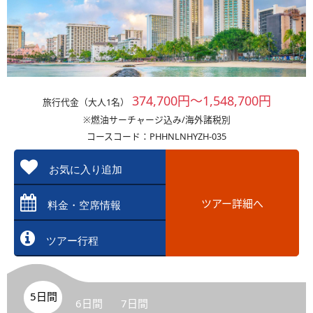
374,700円～1,548,700円
旅行代金（大人1名）
※燃油サーチャージ込み/海外諸税別
コースコード：PHHNLNHYZH-035
お気に入り追加
ツアー詳細へ
料金・空席情報
ツアー行程
5日間
6日間
7日間