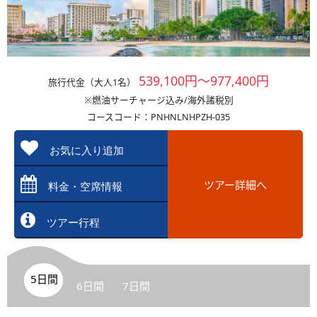
539,100円～977,400円
旅行代金（大人1名）
※燃油サーチャージ込み/海外諸税別
コースコード：PNHNLNHPZH-035
お気に入り追加
ツアー詳細へ
料金・空席情報
ツアー行程
5日間
6日間
7日間