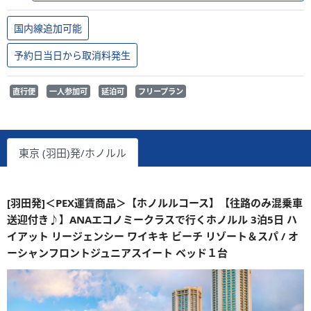
国内線追加可能
予約日当日から取消料発生
直行便
一人参加可
延泊可
フリープラン
東京 (羽田)発/ホノルル
[羽田発]＜PEX運賃商品＞【ホノルルコース】【往路のみ混乗車
送迎付き♪】ANAエコノミークラスで行くホノルル 3泊5日 ハ
イアット リージェンシー ワイキキ ビーチ リゾート＆スパ / オ
ーシャンフロントジュニアスイート ベッド１台