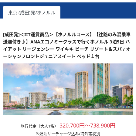
東京 (成田)発/ホノルル
[成田発]＜IIT運賃商品＞【ホノルルコース】【往路のみ混乗車
送迎付き♪】ANAエコノミークラスで行くホノルル 3泊5日 ハ
イアット リージェンシー ワイキキ ビーチ リゾート＆スパ / オ
ーシャンフロントジュニアスイート ベッド１台
320,700円～738,900円
旅行代金（大人1名）
※燃油サーチャージ込み/海外諸税別