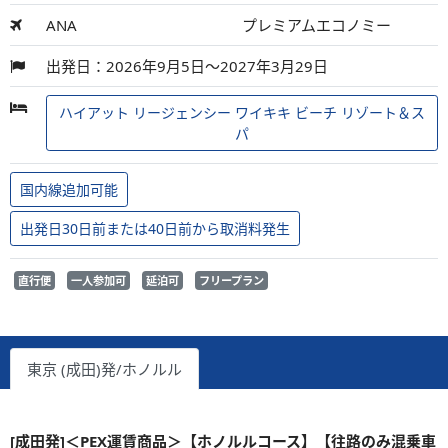
ANA
プレミアムエコノミー
出発日：2026年9月5日～2027年3月29日
ハイアット リージェンシー ワイキキ ビーチ リゾート＆ス
パ
国内線追加可能
出発日30日前または40日前から取消料発生
直行便
一人参加可
延泊可
フリープラン
東京 (成田)発/ホノルル
[成田発]＜PEX運賃商品＞【ホノルルコース】【往路のみ混乗車