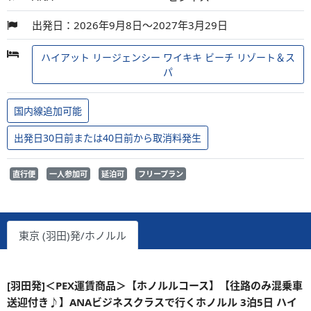
出発日：2026年9月8日～2027年3月29日
ハイアット リージェンシー ワイキキ ビーチ リゾート＆ス
パ
国内線追加可能
出発日30日前または40日前から取消料発生
直行便
一人参加可
延泊可
フリープラン
東京 (羽田)発/ホノルル
[羽田発]＜PEX運賃商品＞【ホノルルコース】【往路のみ混乗車
送迎付き♪】ANAビジネスクラスで行くホノルル 3泊5日 ハイ