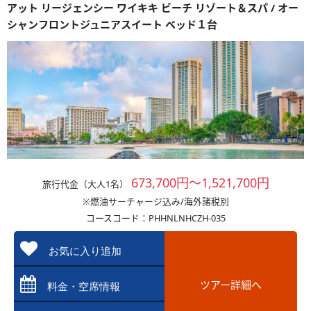
アット リージェンシー ワイキキ ビーチ リゾート＆スパ / オー
シャンフロントジュニアスイート ベッド１台
673,700円～1,521,700円
旅行代金（大人1名）
※燃油サーチャージ込み/海外諸税別
コースコード：PHHNLNHCZH-035
お気に入り追加
ツアー詳細へ
料金・空席情報