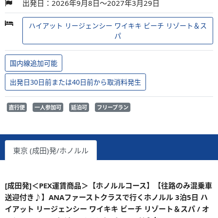
出発日：2026年9月8日～2027年3月29日
ハイアット リージェンシー ワイキキ ビーチ リゾート＆ス
パ
国内線追加可能
出発日30日前または40日前から取消料発生
直行便
一人参加可
延泊可
フリープラン
東京 (成田)発/ホノルル
[成田発]＜PEX運賃商品＞【ホノルルコース】【往路のみ混乗車
送迎付き♪】ANAファーストクラスで行くホノルル 3泊5日 ハ
イアット リージェンシー ワイキキ ビーチ リゾート＆スパ / オ