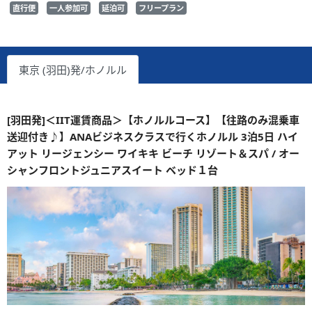
直行便
一人参加可
延泊可
フリープラン
東京 (羽田)発/ホノルル
[羽田発]＜IIT運賃商品＞【ホノルルコース】【往路のみ混乗車
送迎付き♪】ANAビジネスクラスで行くホノルル 3泊5日 ハイ
アット リージェンシー ワイキキ ビーチ リゾート＆スパ / オー
シャンフロントジュニアスイート ベッド１台