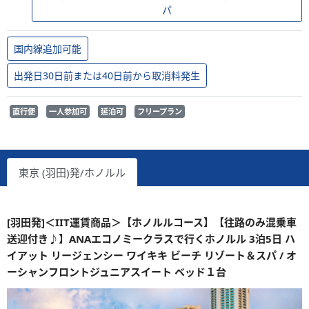
パ
国内線追加可能
出発日30日前または40日前から取消料発生
直行便
一人参加可
延泊可
フリープラン
東京 (羽田)発/ホノルル
[羽田発]＜IIT運賃商品＞【ホノルルコース】【往路のみ混乗車
送迎付き♪】ANAエコノミークラスで行くホノルル 3泊5日 ハ
イアット リージェンシー ワイキキ ビーチ リゾート＆スパ / オ
ーシャンフロントジュニアスイート ベッド１台