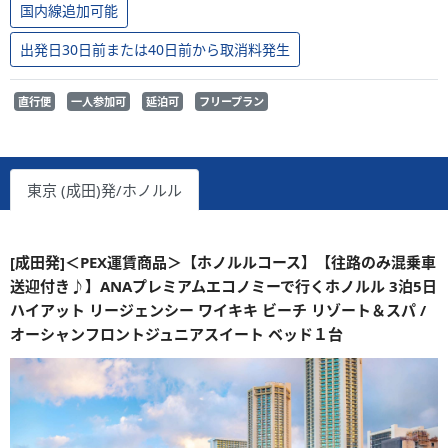
国内線追加可能
出発日30日前または40日前から取消料発生
直行便
一人参加可
延泊可
フリープラン
東京 (成田)発/ホノルル
[成田発]＜PEX運賃商品＞【ホノルルコース】【往路のみ混乗車
送迎付き♪】ANAプレミアムエコノミーで行くホノルル 3泊5日
ハイアット リージェンシー ワイキキ ビーチ リゾート＆スパ /
オーシャンフロントジュニアスイート ベッド１台