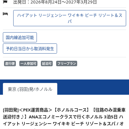
出発日：2026年8月24日～2027年3月29日
ハイアット リージェンシー ワイキキ ビーチ リゾート＆ス
パ
国内線追加可能
予約日当日から取消料発生
直行便
一人参加可
延泊可
フリープラン
東京 (羽田)発/ホノルル
[羽田発]＜PEX運賃商品＞【ホノルルコース】【往路のみ混乗車
送迎付き♪】ANAエコノミークラスで行くホノルル 3泊5日 ハ
イアット リージェンシー ワイキキ ビーチ リゾート＆スパ / オ