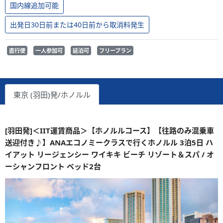
国内線追加可能
出発日30日前または40日前から取消料発生
直行便
一人参加可
延泊可
フリープラン
東京 (羽田)発/ホノルル
[羽田発]＜IIT運賃商品＞【ホノルルコース】【往路のみ混乗車
送迎付き♪】ANAエコノミークラスで行くホノルル 3泊5日 ハ
イアット リージェンシー ワイキキ ビーチ リゾート＆スパ / オ
ーシャンフロント ベッド2台