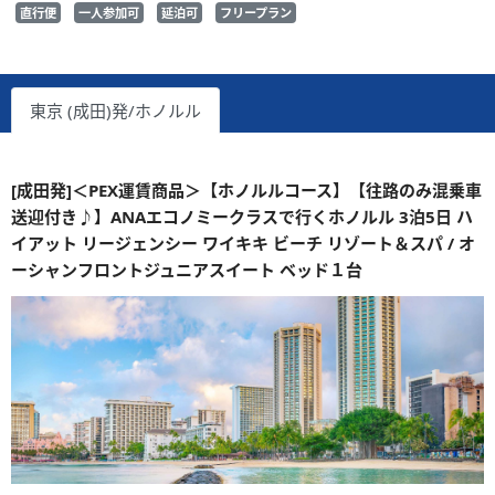
直行便
一人参加可
延泊可
フリープラン
東京 (成田)発/ホノルル
[成田発]＜PEX運賃商品＞【ホノルルコース】【往路のみ混乗車
送迎付き♪】ANAエコノミークラスで行くホノルル 3泊5日 ハ
イアット リージェンシー ワイキキ ビーチ リゾート＆スパ / オ
ーシャンフロントジュニアスイート ベッド１台