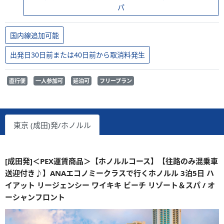
パ
国内線追加可能
出発日30日前または40日前から取消料発生
直行便
一人参加可
延泊可
フリープラン
東京 (成田)発/ホノルル
[成田発]＜PEX運賃商品＞【ホノルルコース】【往路のみ混乗車
送迎付き♪】ANAエコノミークラスで行くホノルル 3泊5日 ハ
イアット リージェンシー ワイキキ ビーチ リゾート＆スパ / オ
ーシャンフロント