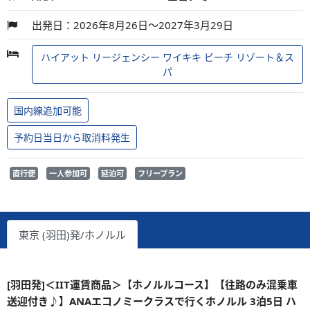
出発日：2026年8月26日～2027年3月29日
ハイアット リージェンシー ワイキキ ビーチ リゾート＆ス
パ
国内線追加可能
予約日当日から取消料発生
直行便
一人参加可
延泊可
フリープラン
東京 (羽田)発/ホノルル
[羽田発]＜IIT運賃商品＞【ホノルルコース】【往路のみ混乗車
送迎付き♪】ANAエコノミークラスで行くホノルル 3泊5日 ハ