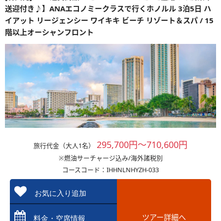
送迎付き♪】ANAエコノミークラスで行くホノルル 3泊5日 ハ
イアット リージェンシー ワイキキ ビーチ リゾート＆スパ / 15
階以上オーシャンフロント
295,700円～710,600円
旅行代金（大人1名）
※燃油サーチャージ込み/海外諸税別
コースコード：IHHNLNHYZH-033
お気に入り追加
ツアー詳細へ
料金・空席情報