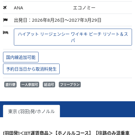
ANA
エコノミー
出発日：2026年8月26日～2027年3月29日
ハイアット リージェンシー ワイキキ ビーチ リゾート＆ス
パ
国内線追加可能
予約日当日から取消料発生
直行便
一人参加可
延泊可
フリープラン
東京 (羽田)発/ホノルル
[羽田発]＜IIT運賃商品＞【ホノルルコース】【往路のみ混乗車