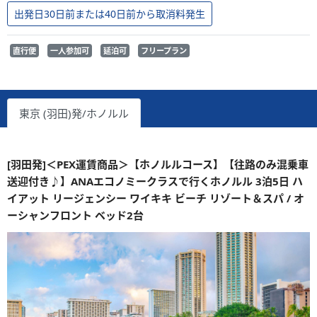
出発日30日前または40日前から取消料発生
直行便
一人参加可
延泊可
フリープラン
東京 (羽田)発/ホノルル
[羽田発]＜PEX運賃商品＞【ホノルルコース】【往路のみ混乗車
送迎付き♪】ANAエコノミークラスで行くホノルル 3泊5日 ハ
イアット リージェンシー ワイキキ ビーチ リゾート＆スパ / オ
ーシャンフロント ベッド2台