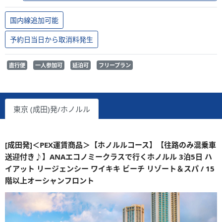
国内線追加可能
予約日当日から取消料発生
直行便
一人参加可
延泊可
フリープラン
東京 (成田)発/ホノルル
[成田発]＜PEX運賃商品＞【ホノルルコース】【往路のみ混乗車
送迎付き♪】ANAエコノミークラスで行くホノルル 3泊5日 ハ
イアット リージェンシー ワイキキ ビーチ リゾート＆スパ / 15
階以上オーシャンフロント