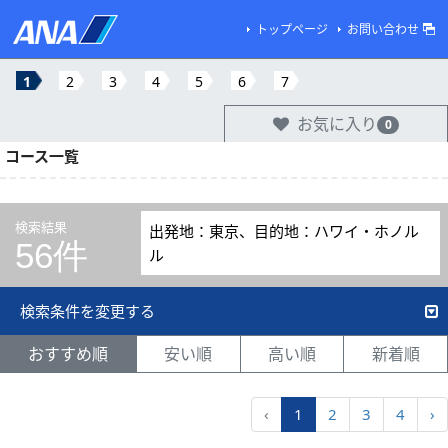
トップページ
お問い合わせ
1
2
3
4
5
6
7
お気に入り
0
コース一覧
検索結果
出発地：東京、目的地：ハワイ・ホノル
56件
ル
検索条件を変更する
おすすめ順
安い順
高い順
新着順
‹
1
2
3
4
›