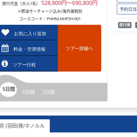
528,800円～690,800円
旅行代金（大人1名）
予約日当
※燃油サーチャージ込み/海外諸税別
コースコード：PHHNLNHPZH-001
直行便
お気に入り追加
ツアー詳細へ
料金・空席情報
ツアー行程
5日間
6日間
7日間
京 (羽田)発/ホノルル