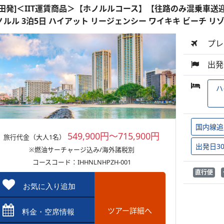
羽田発]＜IIT運賃商品＞【ホノルルコース】【往路のみ混乗車送
ノルル 3泊5日 ハイアット リージェンシー ワイキキ ビーチ リ
プレ
出発
ハ
国内線追
549,900円～715,900円
旅行代金（大人1名）
出発日3
※燃油サーチャージ込み/海外諸税別
コースコード：IHHNLNHPZH-001
直行便
お気に入り追加
ツアー詳細へ
料金・空席情報