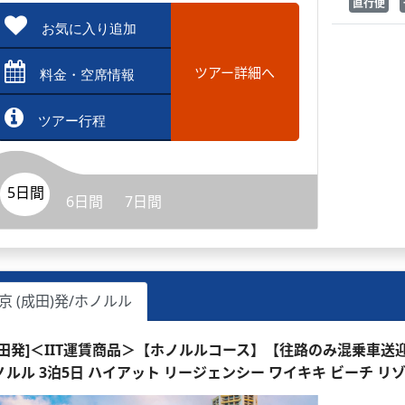
直行便
お気に入り追加
ツアー詳細へ
料金・空席情報
ツアー行程
5日間
6日間
7日間
京 (成田)発/ホノルル
成田発]＜IIT運賃商品＞【ホノルルコース】【往路のみ混乗車送
ノルル 3泊5日 ハイアット リージェンシー ワイキキ ビーチ リ