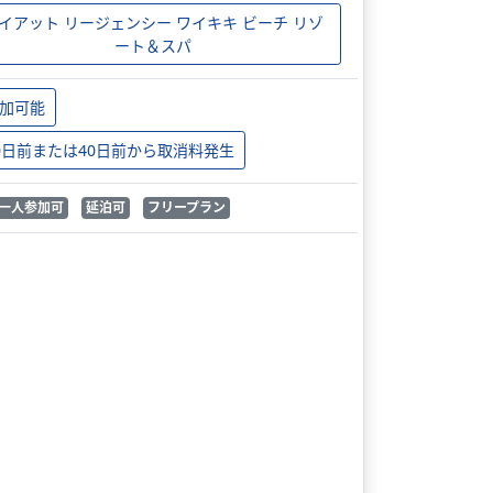
イアット リージェンシー ワイキキ ビーチ リゾ
ート＆スパ
加可能
0日前または40日前から取消料発生
一人参加可
延泊可
フリープラン