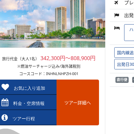
プレ
出発
ハ
国内線追
342,300円～808,900円
旅行代金（大人1名）
出発日3
※燃油サーチャージ込み/海外諸税別
コースコード：INHNLNHPZH-001
直行便
お気に入り追加
ツアー詳細へ
料金・空席情報
ツアー行程