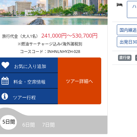
ハ
国内線追
241,000円～530,700円
旅行代金（大人1名）
出発日3
※燃油サーチャージ込み/海外諸税別
コースコード：INHNLNHYZH-028
直行便
お気に入り追加
ツアー詳細へ
料金・空席情報
ツアー行程
5日間
6日間
7日間