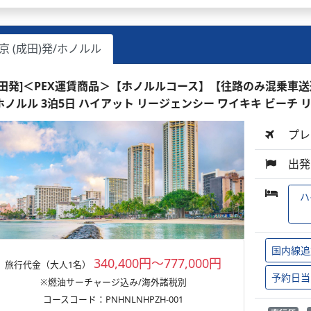
京 (成田)発/ホノルル
成田発]＜PEX運賃商品＞【ホノルルコース】【往路のみ混乗車
ホノルル 3泊5日 ハイアット リージェンシー ワイキキ ビーチ 
プレ
出発
ハ
国内線追
340,400円～777,000円
旅行代金（大人1名）
予約日当
※燃油サーチャージ込み/海外諸税別
コースコード：PNHNLNHPZH-001