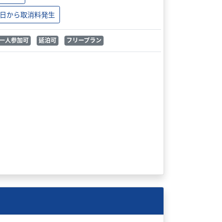
日から取消料発生
一人参加可
延泊可
フリープラン