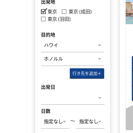
出発地
東京
東京 (成田)
東京 (羽田)
目的地
行き先を追加
＋
出発日
日数
～