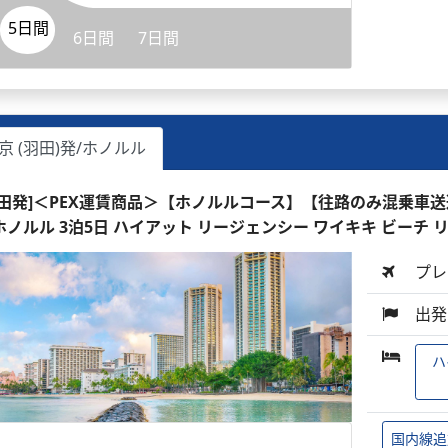
5日間
6日間
7日間
京 (羽田)発/ホノルル
羽田発]＜PEX運賃商品＞【ホノルルコース】【往路のみ混乗車
ホノルル 3泊5日 ハイアット リージェンシー ワイキキ ビーチ 
プレ
出発
ハ
国内線追