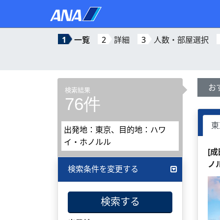
1
一覧
2
詳細
3
人数・部屋選択
お
検索結果
76件
東
出発地：東京、目的地：ハワ
イ・ホノルル
[
ノ
検索条件を変更する
検索する