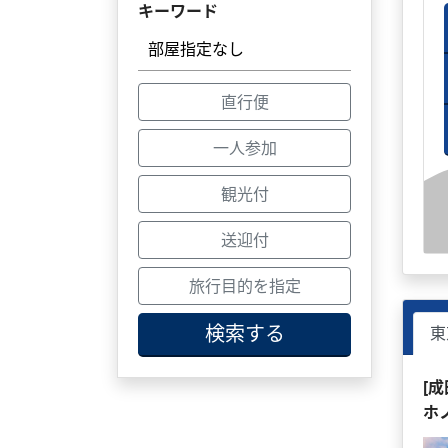
キーワード
直行便
一人参加
観光付
送迎付
旅行目的を指定
検索する
東
[
ホ