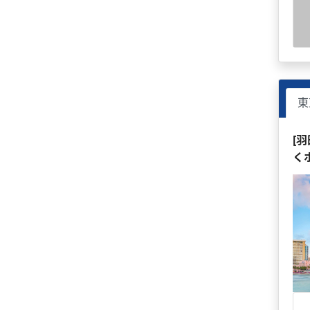
東
[
く