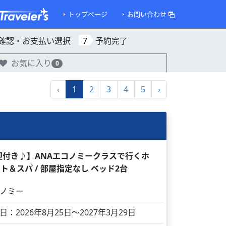
トップページ
お問い合わせ
確認・お支払い選択
7
予約完了
お気に入り
0
‹
1
2
3
4
5
›
送迎付き♪】ANAエコノミークラスで行くホ
ト＆スパ / 部屋指定なし ベッド2台
ノミー
日：2026年8月25日～2027年3月29日