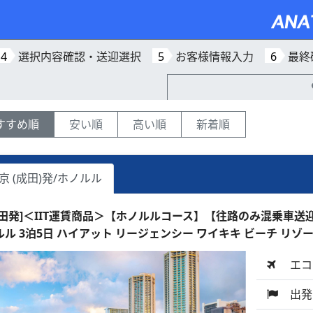
4
選択内容確認・送迎選択
5
お客様情報入力
6
最終
すすめ順
安い順
高い順
新着順
京 (成田)発/ホノルル
成田発]＜IIT運賃商品＞【ホノルルコース】【往路のみ混乗車
ルル 3泊5日 ハイアット リージェンシー ワイキキ ビーチ リゾー
エコ
出発