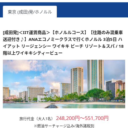
東京 (成田)発/ホノルル
[成田発]＜IIT運賃商品＞【ホノルルコース】【往路のみ混乗車
送迎付き♪】ANAエコノミークラスで行くホノルル 3泊5日 ハ
イアット リージェンシー ワイキキ ビーチ リゾート＆スパ / 18
階以上ワイキキシティービュー
248,200円～551,700円
旅行代金（大人1名）
※燃油サーチャージ込み/海外諸税別