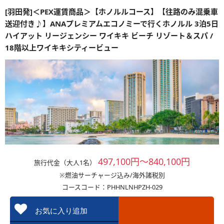
[羽田発]＜PEX運賃商品＞【ホノルルコース】【往路のみ混乗車
送迎付き♪】ANAプレミアムエコノミーで行くホノルル 3泊5日
ハイアット リージェンシー ワイキキ ビーチ リゾート＆スパ /
18階以上ワイキキシティービュー
497,100円～840,100円
旅行代金（大人1名）
※燃油サーチャージ込み/海外諸税別
コースコード：PHHNLNHPZH-029
お気に入り追加