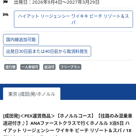
出発日：2026年9月4日～2027年3月29日
ハイアット リージェンシー ワイキキ ビーチ リゾート＆ス
パ
国内線追加可能
出発日30日前または40日前から取消料発生
直行便
一人参加可
延泊可
フリープラン
東京 (成田)発/ホノルル
[成田発]＜PEX運賃商品＞【ホノルルコース】【往路のみ混乗車
送迎付き♪】ANAファーストクラスで行くホノルル 3泊5日 ハ
イアット リージェンシー ワイキキ ビーチ リゾート＆スパ / 18