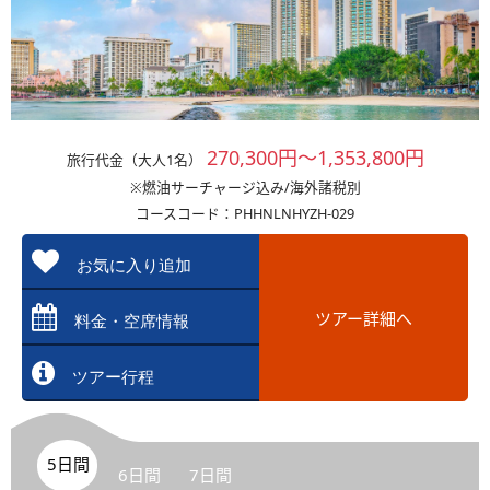
270,300円～1,353,800円
旅行代金（大人1名）
※燃油サーチャージ込み/海外諸税別
コースコード：PHHNLNHYZH-029
お気に入り追加
ツアー詳細へ
料金・空席情報
ツアー行程
5日間
6日間
7日間