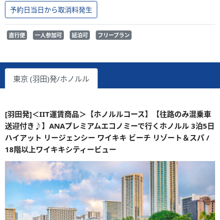
予約日当日から取消料発生
直行便
一人参加可
延泊可
フリープラン
東京 (羽田)発/ホノルル
[羽田発]＜IIT運賃商品＞【ホノルルコース】【往路のみ混乗車
送迎付き♪】ANAプレミアムエコノミーで行くホノルル 3泊5日
ハイアット リージェンシー ワイキキ ビーチ リゾート＆スパ /
18階以上ワイキキシティービュー