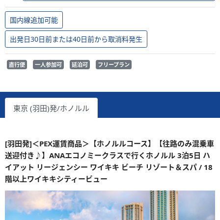
国内線追加可能
出発日30日前または40日前から取消料発生
直行便
一人参加可
延泊可
フリープラン
東京 (羽田)発/ホノルル
[羽田発]＜PEX運賃商品＞【ホノルルコース】【往路のみ混乗車
送迎付き♪】ANAエコノミークラスで行くホノルル 3泊5日 ハ
イアット リージェンシー ワイキキ ビーチ リゾート＆スパ / 18
階以上ワイキキシティービュー