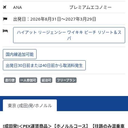
ANA
プレミアムエコノミー
出発日：2026年8月31日～2027年3月29日
ハイアット リージェンシー ワイキキ ビーチ リゾート＆ス
パ
国内線追加可能
出発日30日前または40日前から取消料発生
直行便
一人参加可
延泊可
フリープラン
東京 (成田)発/ホノルル
[成田発]＜PEX運賃商品＞【ホノルルコース】【往路のみ混乗車