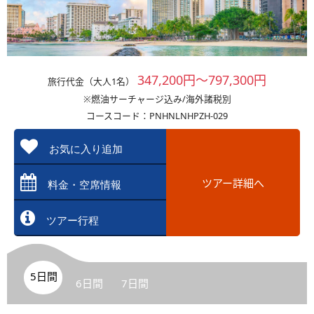
347,200円～797,300円
旅行代金（大人1名）
※燃油サーチャージ込み/海外諸税別
コースコード：PNHNLNHPZH-029
お気に入り追加
ツアー詳細へ
料金・空席情報
ツアー行程
5日間
6日間
7日間