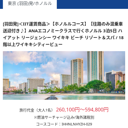
東京 (羽田)発/ホノルル
[羽田発]＜IIT運賃商品＞【ホノルルコース】【往路のみ混乗車
送迎付き♪】ANAエコノミークラスで行くホノルル 3泊5日 ハ
イアット リージェンシー ワイキキ ビーチ リゾート＆スパ / 18
階以上ワイキキシティービュー
260,100円～594,800円
旅行代金（大人1名）
※燃油サーチャージ込み/海外諸税別
コースコード：IHHNLNHYZH-029