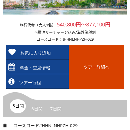
540,800円～877,100円
旅行代金（大人1名）
※燃油サーチャージ込み/海外諸税別
コースコード：IHHNLNHPZH-029
お気に入り追加
ツアー詳細へ
料金・空席情報
ツアー行程
5日間
6日間
7日間
コースコード:IHHNLNHPZH-029