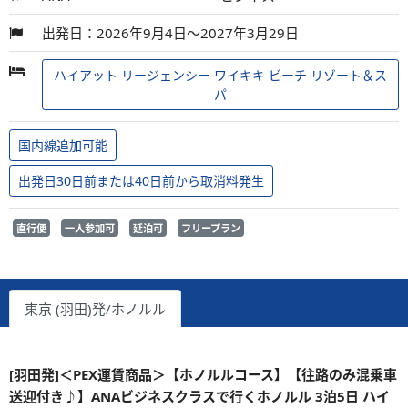
出発日：2026年9月4日～2027年3月29日
ハイアット リージェンシー ワイキキ ビーチ リゾート＆ス
パ
国内線追加可能
出発日30日前または40日前から取消料発生
直行便
一人参加可
延泊可
フリープラン
東京 (羽田)発/ホノルル
[羽田発]＜PEX運賃商品＞【ホノルルコース】【往路のみ混乗車
送迎付き♪】ANAビジネスクラスで行くホノルル 3泊5日 ハイ