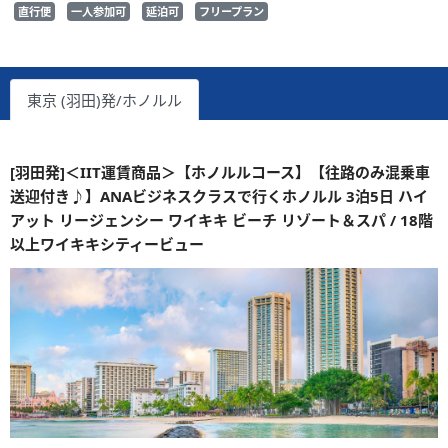
直行便
一人参加可
延泊可
フリープラン
東京 (羽田)発/ホノルル
[羽田発]＜IIT運賃商品＞【ホノルルコース】【往路のみ混乗車
送迎付き♪】ANAビジネスクラスで行くホノルル 3泊5日 ハイ
アット リージェンシー ワイキキ ビーチ リゾート＆スパ / 18階
以上ワイキキシティービュー