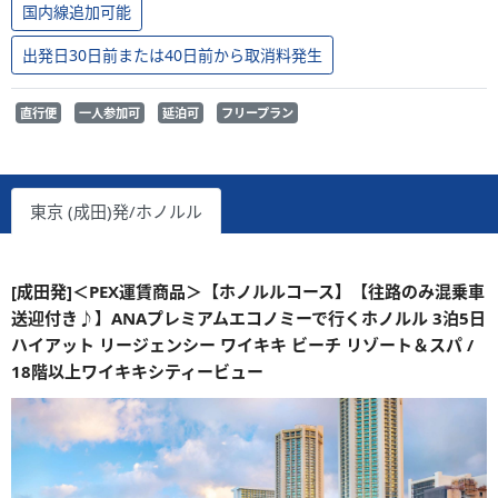
国内線追加可能
出発日30日前または40日前から取消料発生
直行便
一人参加可
延泊可
フリープラン
東京 (成田)発/ホノルル
[成田発]＜PEX運賃商品＞【ホノルルコース】【往路のみ混乗車
送迎付き♪】ANAプレミアムエコノミーで行くホノルル 3泊5日
ハイアット リージェンシー ワイキキ ビーチ リゾート＆スパ /
18階以上ワイキキシティービュー