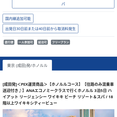
パ
国内線追加可能
出発日30日前または40日前から取消料発生
直行便
一人参加可
延泊可
フリープラン
東京 (成田)発/ホノルル
[成田発]＜PEX運賃商品＞【ホノルルコース】【往路のみ混乗車
送迎付き♪】ANAエコノミークラスで行くホノルル 3泊5日 ハ
イアット リージェンシー ワイキキ ビーチ リゾート＆スパ / 18
階以上ワイキキシティービュー