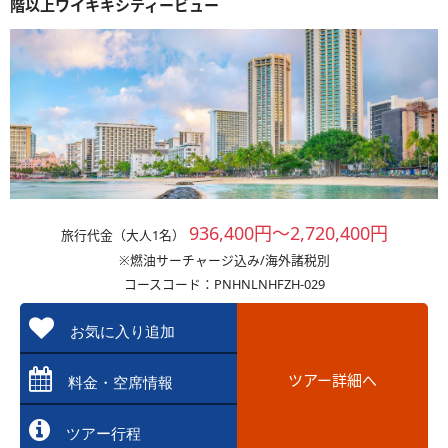
階以上ワイキキシティービュー
936,400円～2,720,400円
旅行代金（大人1名）
※燃油サーチャージ込み/海外諸税別
コースコード：PNHNLNHFZH-029
お気に入り追加
ツアー詳細へ
料金・空席情報
ツアー行程