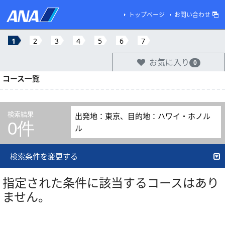
トップページ
お問い合わせ
1
2
3
4
5
6
7
お気に入り
0
コース一覧
検索結果
出発地：東京、目的地：ハワイ・ホノル
0件
ル
検索条件を変更する
指定された条件に該当するコースはあり
ません。