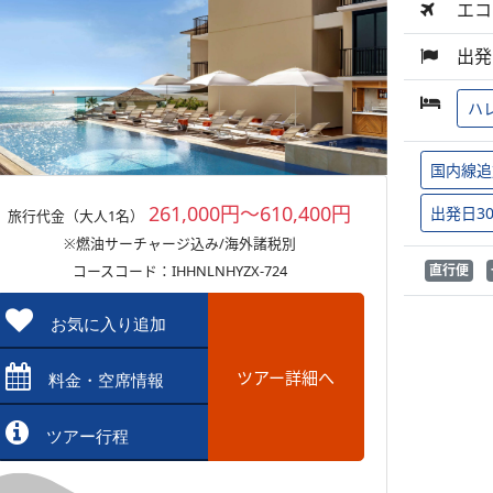
エコ
出発
ハ
国内線追
261,000円～610,400円
出発日3
旅行代金（大人1名）
※燃油サーチャージ込み/海外諸税別
コースコード：IHHNLNHYZX-724
直行便
お気に入り追加
ツアー詳細へ
料金・空席情報
ツアー行程