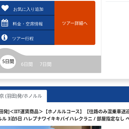
お気に入り追加
ツアー詳細へ
料金・空席情報
ツアー行程
5日間
6日間
7日間
京 (羽田)発/ホノルル
羽田発]＜IIT運賃商品＞【ホノルルコース】【往路のみ混乗車
ルル 3泊5日 ハレプナワイキキバイハレクラニ / 部屋指定なし 