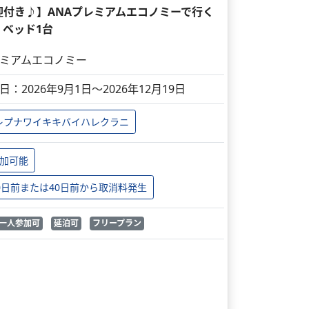
迎付き♪】ANAプレミアムエコノミーで行く
 ベッド1台
ミアムエコノミー
日：2026年9月1日～2026年12月19日
レプナワイキキバイハレクラニ
加可能
0日前または40日前から取消料発生
一人参加可
延泊可
フリープラン