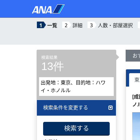
1
一覧
2
詳細
3
人数・部屋選択
お
検索結果
13件
東
出発地：東京、目的地：ハワ
イ・ホノルル
[
ノ
検索条件を変更する
検索する