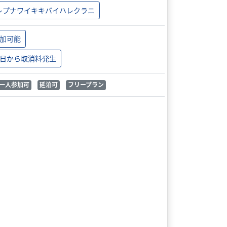
レプナワイキキバイハレクラニ
加可能
日から取消料発生
一人参加可
延泊可
フリープラン