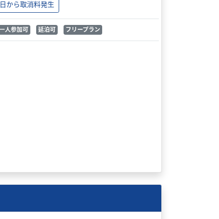
日から取消料発生
一人参加可
延泊可
フリープラン