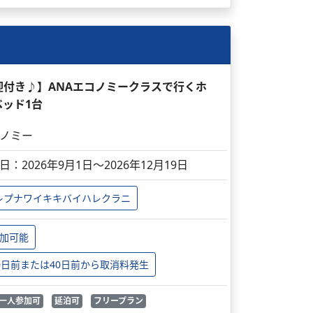
送迎付き♪】ANAエコノミークラスで行くホ
ベッド1台
ノミー
日：2026年9月1日～2026年12月19日
レプナワイキキバイハレクラニ
加可能
0日前または40日前から取消料発生
一人参加可
延泊可
フリープラン