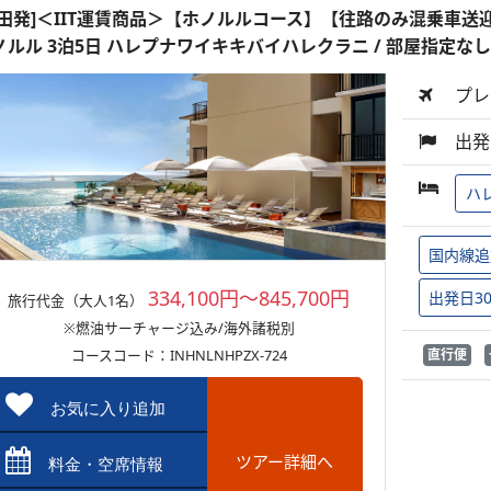
成田発]＜IIT運賃商品＞【ホノルルコース】【往路のみ混乗車送
ノルル 3泊5日 ハレプナワイキキバイハレクラニ / 部屋指定なし
プレ
出発
ハ
国内線追
334,100円～845,700円
出発日3
旅行代金（大人1名）
※燃油サーチャージ込み/海外諸税別
コースコード：INHNLNHPZX-724
直行便
お気に入り追加
ツアー詳細へ
料金・空席情報