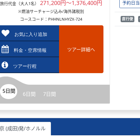
271,200円～1,376,400円
予約日当
旅行代金（大人1名）
※燃油サーチャージ込み/海外諸税別
コースコード：PHHNLNHYZX-724
直行便
お気に入り追加
ツアー詳細へ
料金・空席情報
ツアー行程
5日間
6日間
7日間
京 (成田)発/ホノルル