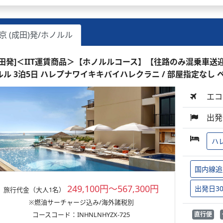
京 (成田)発/ホノルル
成田発]＜IIT運賃商品＞【ホノルルコース】【往路のみ混乗車
ルル 3泊5日 ハレプナワイキキバイハレクラニ / 部屋指定なし 
エコ
出発
ハ
国内線追
249,100円～567,300円
出発日3
旅行代金（大人1名）
※燃油サーチャージ込み/海外諸税別
コースコード：INHNLNHYZX-725
直行便