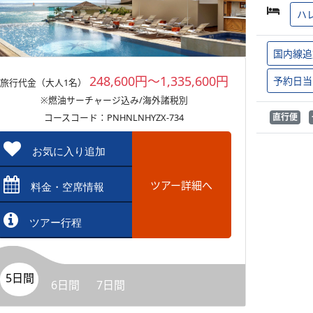
ハ
国内線追
248,600円～1,335,600円
予約日当
旅行代金（大人1名）
※燃油サーチャージ込み/海外諸税別
コースコード：PNHNLNHYZX-734
直行便
お気に入り追加
ツアー詳細へ
料金・空席情報
ツアー行程
5日間
6日間
7日間