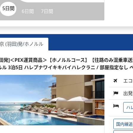
5日間
6日間
7日間
京 (羽田)発/ホノルル
羽田発]＜PEX運賃商品＞【ホノルルコース】【往路のみ混乗車
ルル 3泊5日 ハレプナワイキキバイハレクラニ / 部屋指定なし 
エコ
出発
ハ
国内線追