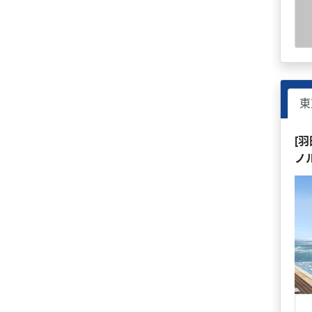
東
[
ノ