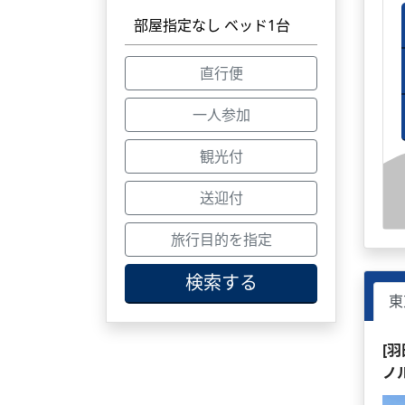
直行便
一人参加
観光付
送迎付
旅行目的を指定
検索する
東
[
ノ