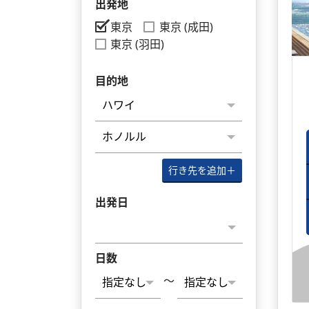
出発地
東京
東京 (成田)
東京 (羽田)
目的地
行き先を追加
＋
出発日
日数
～