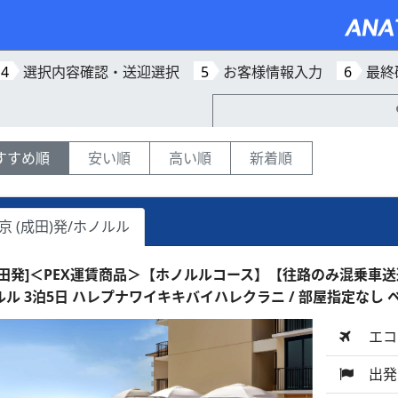
4
選択内容確認・送迎選択
5
お客様情報入力
6
最終
すすめ順
安い順
高い順
新着順
京 (成田)発/ホノルル
成田発]＜PEX運賃商品＞【ホノルルコース】【往路のみ混乗車
ルル 3泊5日 ハレプナワイキキバイハレクラニ / 部屋指定なし 
エコ
出発