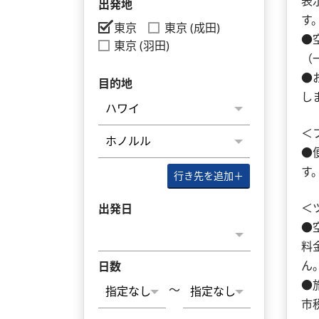
表
出発地
す
東京
東京 (成田)
●
東京 (羽田)
（
●
目的地
し
＜
●
す
行き先を追加
＋
＜
出発日
●
料
ん
日数
●
～
市