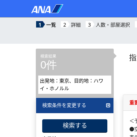
1
一覧
2
詳細
3
人数・部屋選択
指
検索結果
0件
出発地：東京、目的地：ハワ
イ・ホノルル
重
検索条件を変更する
＜
検索する
●