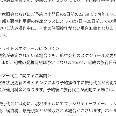
示がある場合でも、更新のタイミングにより、予約操作中や予
。
空席照会ならびにご予約は出発日の5日前の23:59まで可能です
一部方面や利用便の座席クラスによっては7日～25日前までの
お申し込み操作中に、一定の時間操作がない場合無効となりま
ます。
フライトスケジュールについて＞
便名が確定されている場合でも、航空会社のスケジュール変更
。また、記載の発着時刻は予定になりますので、最終の旅行日
ツアー代金に関するご案内＞
空き状況更新のタイミングにより予約操作中に旅行代金が変更
金が適用料金となります。予約後に旅行代金が変動する場合は
。
旅行代金とは別に、現地ホテルにてファシリティーフィー、リ
税、宿泊税、観光税などが徴収される場合がございます。ホテ