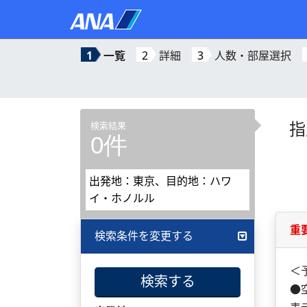
1
一覧
2
詳細
3
人数・部屋選択
指
検索結果
0件
出発地：東京、目的地：ハワ
イ・ホノルル
重
検索条件を変更する
＜
検索する
●