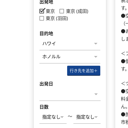
表
出発地
す
東京
東京 (成田)
●
東京 (羽田)
（
●
目的地
し
＜
●
す
行き先を追加
＋
＜
出発日
●
料
ん
日数
●
～
市