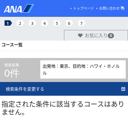
トップページ
お問い合わせ
1
2
3
4
5
6
7
お気に入り
0
コース一覧
検索結果
出発地：東京、目的地：ハワイ・ホノル
0件
ル
検索条件を変更する
指定された条件に該当するコースはあり
ません。