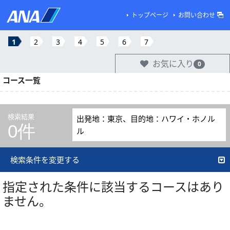
トップページ
お問い合わせ
1
2
3
4
5
6
7
お気に入り
0
コース一覧
検索結果
出発地：東京、目的地：ハワイ・ホノル
0件
ル
検索条件を変更する
指定された条件に該当するコースはあり
ません。