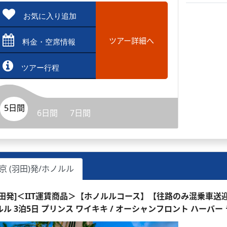
お気に入り追加
ツアー詳細へ
料金・空席情報
ツアー行程
5日間
6日間
7日間
京 (羽田)発/ホノルル
羽田発]＜IIT運賃商品＞【ホノルルコース】【往路のみ混乗車
ルル 3泊5日 プリンス ワイキキ / オーシャンフロント ハーバー