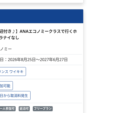
送迎付き♪】ANAエコノミークラスで行くホ
 ラナイなし
ノミー
日：2026年8月25日～2027年6月27日
リンス ワイキキ
加可能
日から取消料発生
一人参加可
延泊可
フリープラン