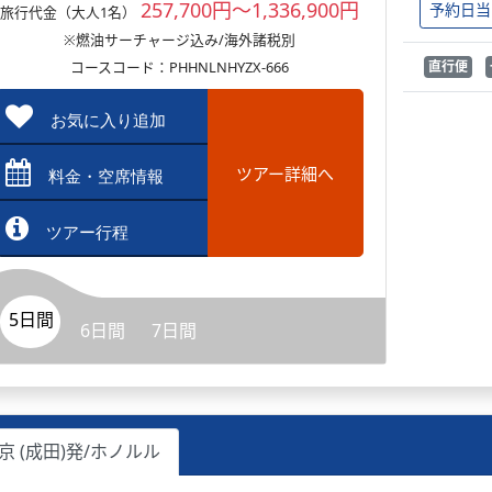
257,700円～1,336,900円
予約日当
旅行代金（大人1名）
※燃油サーチャージ込み/海外諸税別
コースコード：PHHNLNHYZX-666
直行便
お気に入り追加
ツアー詳細へ
料金・空席情報
ツアー行程
5日間
6日間
7日間
京 (成田)発/ホノルル