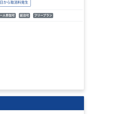
日から取消料発生
一人参加可
延泊可
フリープラン