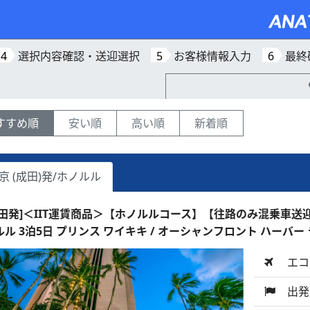
4
選択内容確認・送迎選択
5
お客様情報入力
6
最終
すすめ順
安い順
高い順
新着順
京 (成田)発/ホノルル
成田発]＜IIT運賃商品＞【ホノルルコース】【往路のみ混乗車
ルル 3泊5日 プリンス ワイキキ / オーシャンフロント ハーバー
エコ
出発