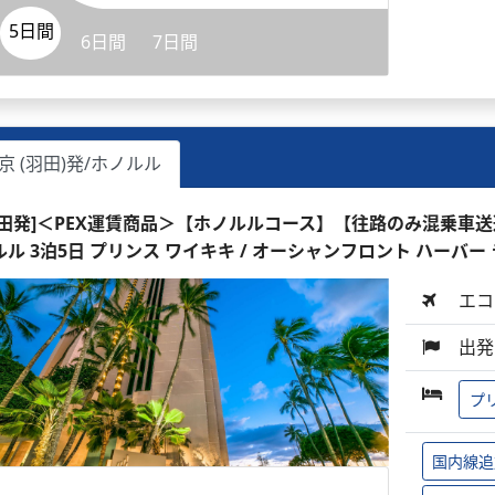
5日間
6日間
7日間
京 (羽田)発/ホノルル
羽田発]＜PEX運賃商品＞【ホノルルコース】【往路のみ混乗車
ルル 3泊5日 プリンス ワイキキ / オーシャンフロント ハーバー
エコ
出発
プ
国内線追