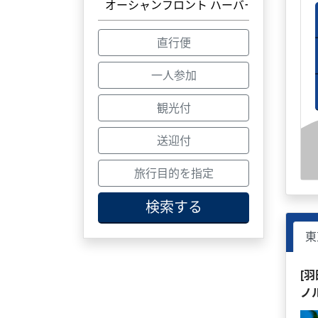
直行便
一人参加
観光付
送迎付
旅行目的を指定
検索する
東
[
ノ