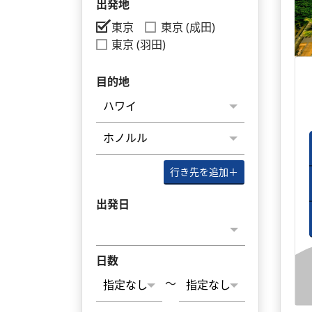
出発地
東京
東京 (成田)
東京 (羽田)
目的地
行き先を追加
＋
出発日
日数
～