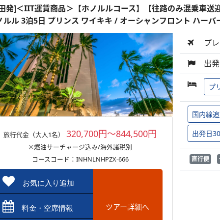
成田発]＜IIT運賃商品＞【ホノルルコース】【往路のみ混乗車送
ノルル 3泊5日 プリンス ワイキキ / オーシャンフロント ハーバ
プレ
出発
プ
国内線追
320,700円～844,500円
出発日3
旅行代金（大人1名）
※燃油サーチャージ込み/海外諸税別
コースコード：INHNLNHPZX-666
直行便
お気に入り追加
ツアー詳細へ
料金・空席情報