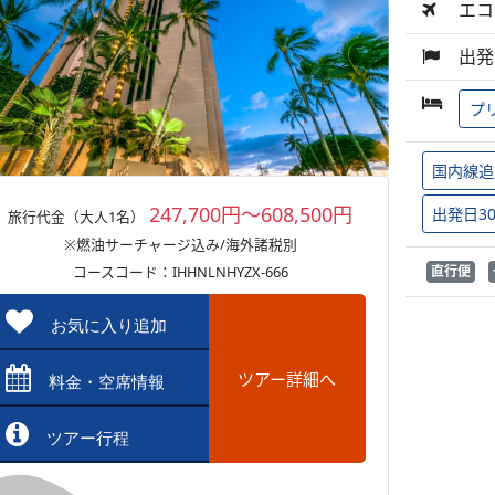
エコ
出発
プ
国内線追
247,700円～608,500円
出発日3
旅行代金（大人1名）
※燃油サーチャージ込み/海外諸税別
コースコード：IHHNLNHYZX-666
直行便
お気に入り追加
ツアー詳細へ
料金・空席情報
ツアー行程