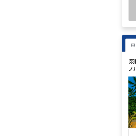
東
[
ノ