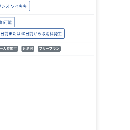
リンス ワイキキ
加可能
0日前または40日前から取消料発生
一人参加可
延泊可
フリープラン