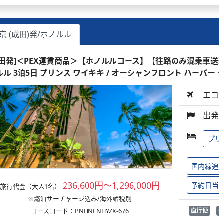
京 (成田)発/ホノルル
成田発]＜PEX運賃商品＞【ホノルルコース】【往路のみ混乗車
ルル 3泊5日 プリンス ワイキキ / オーシャンフロント ハーバー
エコ
出発
プ
国内線追
236,600円～1,296,000円
予約日当
旅行代金（大人1名）
※燃油サーチャージ込み/海外諸税別
コースコード：PNHNLNHYZX-676
直行便