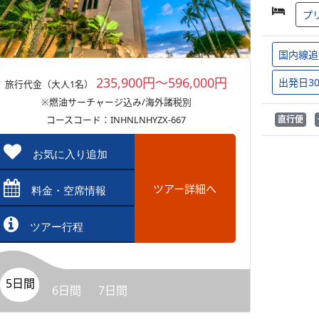
プ
国内線追
235,900円～596,000円
出発日3
旅行代金（大人1名）
※燃油サーチャージ込み/海外諸税別
コースコード：INHNLNHYZX-667
直行便
お気に入り追加
ツアー詳細へ
料金・空席情報
ツアー行程
5日間
6日間
7日間