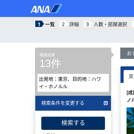
1
一覧
2
詳細
3
人数・部屋選択
お
検索結果
13件
東
出発地：東京、目的地：ハワ
イ・ホノルル
[
ノ
検索条件を変更する
検索する