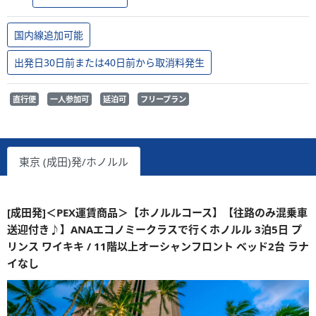
国内線追加可能
出発日30日前または40日前から取消料発生
直行便
一人参加可
延泊可
フリープラン
東京 (成田)発/ホノルル
[成田発]＜PEX運賃商品＞【ホノルルコース】【往路のみ混乗車
送迎付き♪】ANAエコノミークラスで行くホノルル 3泊5日 プ
リンス ワイキキ / 11階以上オーシャンフロント ベッド2台 ラナ
イなし