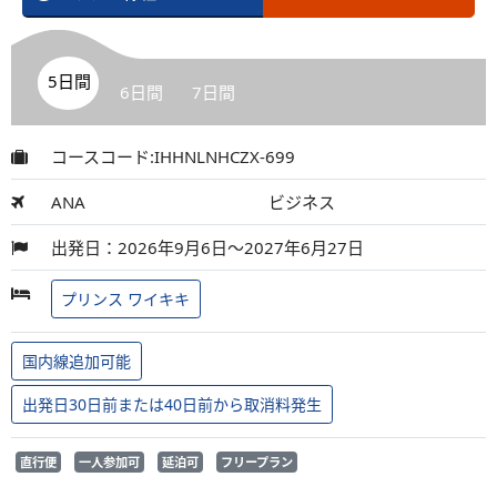
5日間
6日間
7日間
コースコード:IHHNLNHCZX-699
ANA
ビジネス
出発日：2026年9月6日～2027年6月27日
プリンス ワイキキ
国内線追加可能
出発日30日前または40日前から取消料発生
直行便
一人参加可
延泊可
フリープラン