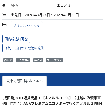
ANA
エコノミー
出発日：2026年8月24日～2027年6月26日
プリンス ワイキキ
国内線追加可能
予約日当日から取消料発生
直行便
一人参加可
延泊可
フリープラン
東京 (成田)発/ホノルル
[成田発]＜IIT運賃商品＞【ホノルルコース】【往路のみ混乗車
送迎付き♪】ANAプレミアムエコノミーで行くホノルル 3泊5日