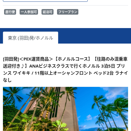
直行便
一人参加可
延泊可
フリープラン
東京 (羽田)発/ホノルル
[羽田発]＜PEX運賃商品＞【ホノルルコース】【往路のみ混乗車
送迎付き♪】ANAビジネスクラスで行くホノルル 3泊5日 プリ
ンス ワイキキ / 11階以上オーシャンフロント ベッド2台 ラナイ
なし