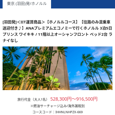
東京 (羽田)発/ホノルル
[羽田発]＜IIT運賃商品＞【ホノルルコース】【往路のみ混乗車
送迎付き♪】ANAプレミアムエコノミーで行くホノルル 3泊5日
プリンス ワイキキ / 11階以上オーシャンフロント ベッド2台 ラ
ナイなし
528,300円～916,500円
旅行代金（大人1名）
※燃油サーチャージ込み/海外諸税別
コースコード：IHHNLNHPZX-669