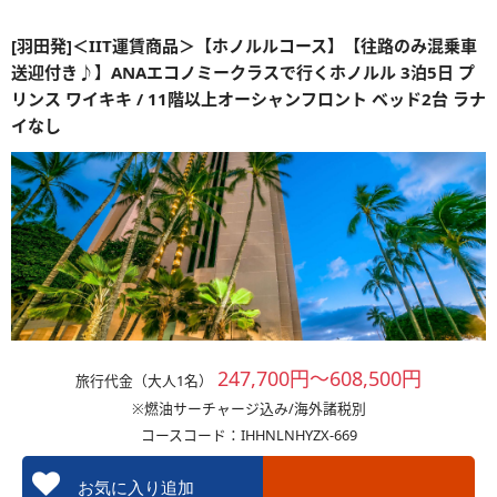
[羽田発]＜IIT運賃商品＞【ホノルルコース】【往路のみ混乗車
送迎付き♪】ANAエコノミークラスで行くホノルル 3泊5日 プ
リンス ワイキキ / 11階以上オーシャンフロント ベッド2台 ラナ
イなし
247,700円～608,500円
旅行代金（大人1名）
※燃油サーチャージ込み/海外諸税別
コースコード：IHHNLNHYZX-669
お気に入り追加