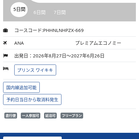
5日間
6日間
7日間
コースコード:PHHNLNHPZX-669
ANA
プレミアムエコノミー
出発日：2026年8月27日～2027年6月26日
プリンス ワイキキ
国内線追加可能
予約日当日から取消料発生
直行便
一人参加可
延泊可
フリープラン