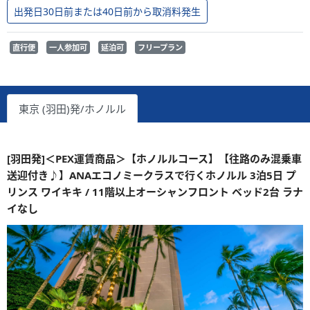
出発日30日前または40日前から取消料発生
直行便
一人参加可
延泊可
フリープラン
東京 (羽田)発/ホノルル
[羽田発]＜PEX運賃商品＞【ホノルルコース】【往路のみ混乗車
送迎付き♪】ANAエコノミークラスで行くホノルル 3泊5日 プ
リンス ワイキキ / 11階以上オーシャンフロント ベッド2台 ラナ
イなし