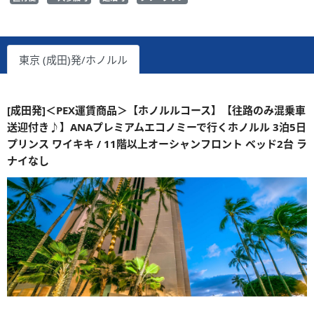
東京 (成田)発/ホノルル
[成田発]＜PEX運賃商品＞【ホノルルコース】【往路のみ混乗車
送迎付き♪】ANAプレミアムエコノミーで行くホノルル 3泊5日
プリンス ワイキキ / 11階以上オーシャンフロント ベッド2台 ラ
ナイなし