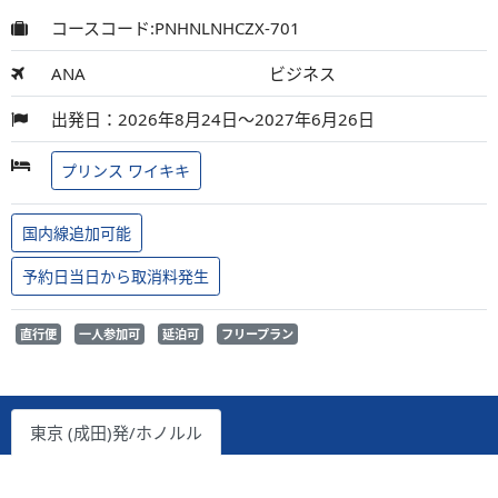
コースコード:PNHNLNHCZX-701
ANA
ビジネス
出発日：2026年8月24日～2027年6月26日
プリンス ワイキキ
国内線追加可能
予約日当日から取消料発生
直行便
一人参加可
延泊可
フリープラン
東京 (成田)発/ホノルル