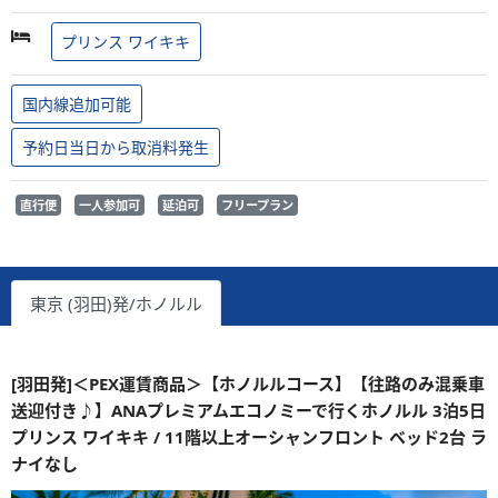
プリンス ワイキキ
国内線追加可能
予約日当日から取消料発生
直行便
一人参加可
延泊可
フリープラン
東京 (羽田)発/ホノルル
[羽田発]＜PEX運賃商品＞【ホノルルコース】【往路のみ混乗車
送迎付き♪】ANAプレミアムエコノミーで行くホノルル 3泊5日
プリンス ワイキキ / 11階以上オーシャンフロント ベッド2台 ラ
ナイなし