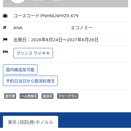
コースコード:PNHNLNHYZX-679
ANA
エコノミー
出発日：2026年8月24日～2027年6月26日
プリンス ワイキキ
国内線追加可能
予約日当日から取消料発生
直行便
一人参加可
延泊可
フリープラン
東京 (羽田)発/ホノルル