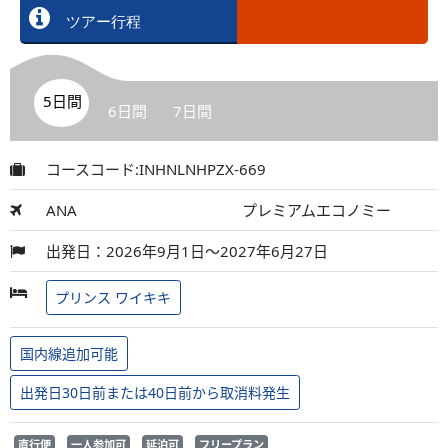
ツアー行程
5日間
6日間
7日間
コースコード:INHNLNHPZX-669
ANA
プレミアムエコノミー
出発日：2026年9月1日～2027年6月27日
プリンス ワイキキ
国内線追加可能
出発日30日前または40日前から取消料発生
直行便
一人参加可
延泊可
フリープラン