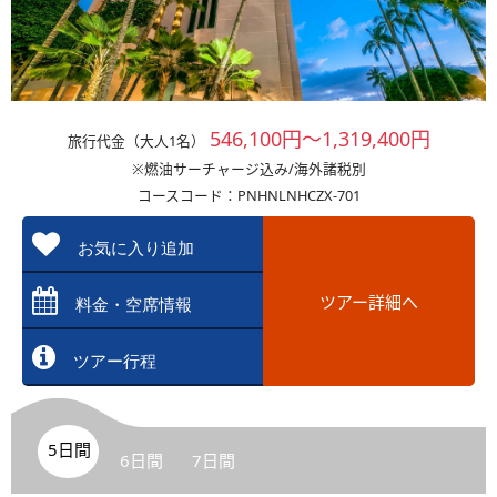
546,100円～1,319,400円
旅行代金（大人1名）
※燃油サーチャージ込み/海外諸税別
コースコード：PNHNLNHCZX-701
お気に入り追加
ツアー詳細へ
料金・空席情報
ツアー行程
5日間
6日間
7日間