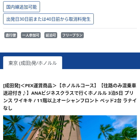
国内線追加可能
出発日30日前または40日前から取消料発生
直行便
一人参加可
延泊可
フリープラン
東京 (成田)発/ホノルル
[成田発]＜PEX運賃商品＞【ホノルルコース】【往路のみ混乗車
送迎付き♪】ANAビジネスクラスで行くホノルル 3泊5日 プリ
ンス ワイキキ / 11階以上オーシャンフロント ベッド2台 ラナイ
なし