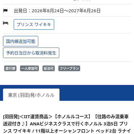
出発日：2026年8月24日～2027年6月26日
プリンス ワイキキ
国内線追加可能
予約日当日から取消料発生
直行便
一人参加可
延泊可
フリープラン
東京 (羽田)発/ホノルル
[羽田発]＜IIT運賃商品＞【ホノルルコース】【往路のみ混乗車
送迎付き♪】ANAビジネスクラスで行くホノルル 3泊5日 プリ
ンス ワイキキ / 11階以上オーシャンフロント ベッド2台 ラナイ