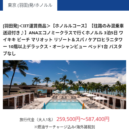
東京 (羽田)発/ホノルル
[羽田発]＜IIT運賃商品＞【ホノルルコース】【往路のみ混乗車
送迎付き♪】ANAエコノミークラスで行くホノルル 3泊5日 ワ
イキキ ビーチ マリオット リゾート＆スパ / ケアロヒラニタワ
ー 10階以上デラックス・オーシャンビュー ベッド1台 バスタ
ブなし
259,500円～587,400円
旅行代金（大人1名）
※燃油サーチャージ込み/海外諸税別