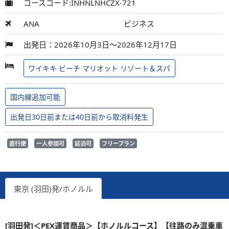
コースコード:INHNLNHCZX-721
ANA
ビジネス
出発日：2026年10月3日～2026年12月17日
ワイキキ ビーチ マリオット リゾート＆スパ
国内線追加可能
出発日30日前または40日前から取消料発生
直行便
一人参加可
延泊可
フリープラン
東京 (羽田)発/ホノルル
[羽田発]＜PEX運賃商品＞【ホノルルコース】【往路のみ混乗車