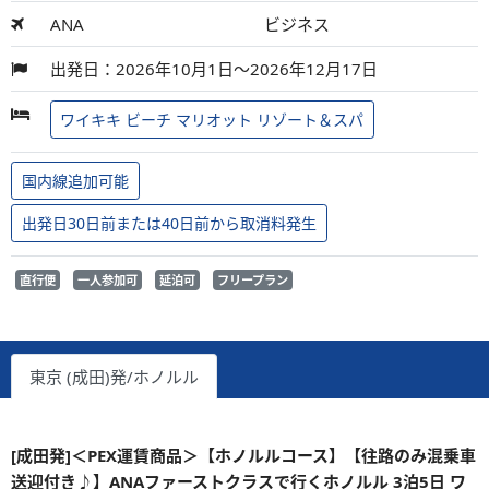
ANA
ビジネス
出発日：2026年10月1日～2026年12月17日
ワイキキ ビーチ マリオット リゾート＆スパ
国内線追加可能
出発日30日前または40日前から取消料発生
直行便
一人参加可
延泊可
フリープラン
東京 (成田)発/ホノルル
[成田発]＜PEX運賃商品＞【ホノルルコース】【往路のみ混乗車
送迎付き♪】ANAファーストクラスで行くホノルル 3泊5日 ワ