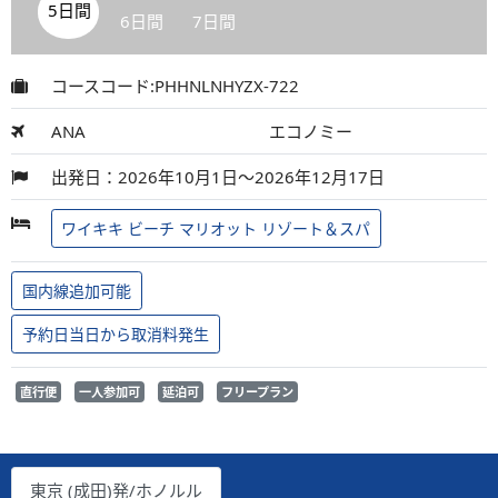
5日間
6日間
7日間
コースコード:PHHNLNHYZX-722
ANA
エコノミー
出発日：2026年10月1日～2026年12月17日
ワイキキ ビーチ マリオット リゾート＆スパ
国内線追加可能
予約日当日から取消料発生
直行便
一人参加可
延泊可
フリープラン
東京 (成田)発/ホノルル