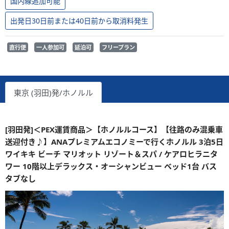
国内線追加可能
出発日30日前または40日前から取消料発生
直行便
一人参加可
延泊可
フリープラン
東京 (羽田)発/ホノルル
[羽田発]＜PEX運賃商品＞【ホノルルコース】【往路のみ混乗車
送迎付き♪】ANAプレミアムエコノミーで行くホノルル 3泊5日
ワイキキ ビーチ マリオット リゾート＆スパ / ケアロヒラニタ
ワー 10階以上デラックス・オーシャンビュー ベッド1台 バス
タブなし