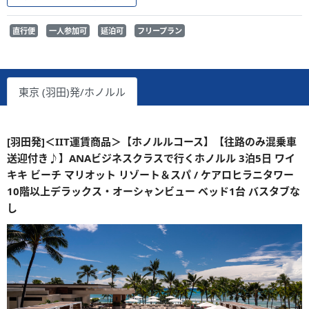
直行便
一人参加可
延泊可
フリープラン
東京 (羽田)発/ホノルル
[羽田発]＜IIT運賃商品＞【ホノルルコース】【往路のみ混乗車
送迎付き♪】ANAビジネスクラスで行くホノルル 3泊5日 ワイ
キキ ビーチ マリオット リゾート＆スパ / ケアロヒラニタワー
10階以上デラックス・オーシャンビュー ベッド1台 バスタブな
し