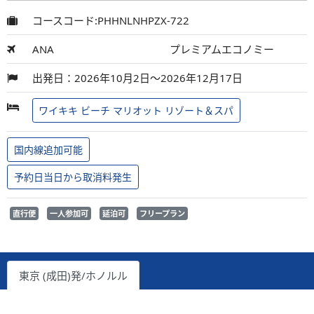
コースコード:PHHNLNHPZX-722
ANA
プレミアムエコノミー
出発日：2026年10月2日～2026年12月17日
ワイキキ ビーチ マリオット リゾート＆スパ
国内線追加可能
予約日当日から取消料発生
直行便
一人参加可
延泊可
フリープラン
東京 (成田)発/ホノルル