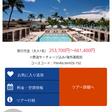
253,700円～661,400円
旅行代金（大人1名）
※燃油サーチャージ込み/海外諸税別
コースコード：PNHNLNHYZX-732
お気に入り追加
ツアー詳細へ
料金・空席情報
ツアー行程