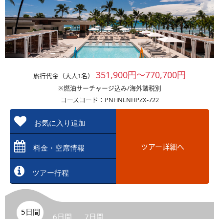
351,900円～770,700円
旅行代金（大人1名）
※燃油サーチャージ込み/海外諸税別
コースコード：PNHNLNHPZX-722
お気に入り追加
ツアー詳細へ
料金・空席情報
ツアー行程
5日間
6日間
7日間