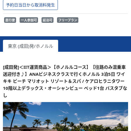
予約日当日から取消料発生
直行便
一人参加可
延泊可
フリープラン
東京 (成田)発/ホノルル
[成田発]＜IIT運賃商品＞【ホノルルコース】【往路のみ混乗車
送迎付き♪】ANAビジネスクラスで行くホノルル 3泊5日 ワイ
キキ ビーチ マリオット リゾート＆スパ / ケアロヒラニタワー
10階以上デラックス・オーシャンビュー ベッド1台 バスタブな
し