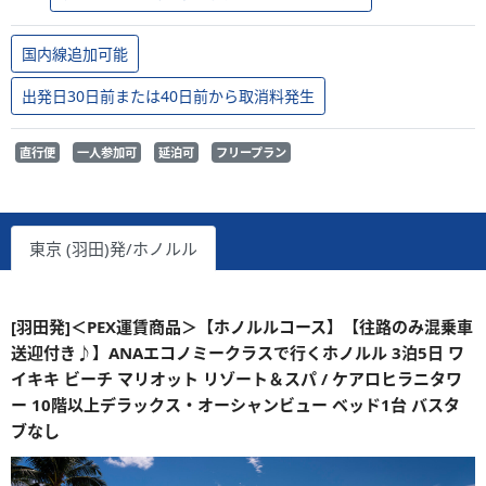
国内線追加可能
出発日30日前または40日前から取消料発生
直行便
一人参加可
延泊可
フリープラン
東京 (羽田)発/ホノルル
[羽田発]＜PEX運賃商品＞【ホノルルコース】【往路のみ混乗車
送迎付き♪】ANAエコノミークラスで行くホノルル 3泊5日 ワ
イキキ ビーチ マリオット リゾート＆スパ / ケアロヒラニタワ
ー 10階以上デラックス・オーシャンビュー ベッド1台 バスタ
ブなし