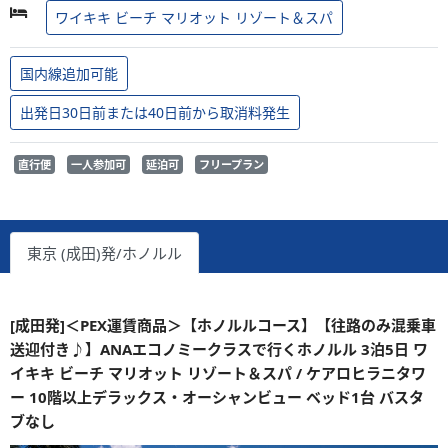
ワイキキ ビーチ マリオット リゾート＆スパ
国内線追加可能
出発日30日前または40日前から取消料発生
直行便
一人参加可
延泊可
フリープラン
東京 (成田)発/ホノルル
[成田発]＜PEX運賃商品＞【ホノルルコース】【往路のみ混乗車
送迎付き♪】ANAエコノミークラスで行くホノルル 3泊5日 ワ
イキキ ビーチ マリオット リゾート＆スパ / ケアロヒラニタワ
ー 10階以上デラックス・オーシャンビュー ベッド1台 バスタ
ブなし