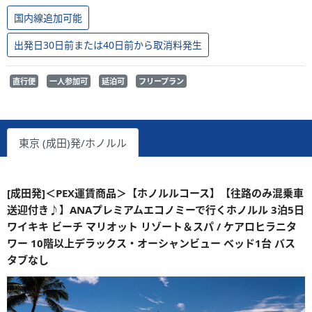
国内線追加可能
出発日30日前または40日前から取消料発生
直行便
一人参加可
延泊可
フリープラン
東京 (成田)発/ホノルル
[成田発]＜PEX運賃商品＞【ホノルルコース】【往路のみ混乗車
送迎付き♪】ANAプレミアムエコノミーで行くホノルル 3泊5日
ワイキキ ビーチ マリオット リゾート＆スパ / ケアロヒラニタ
ワー 10階以上デラックス・オーシャンビュー ベッド1台 バス
タブなし