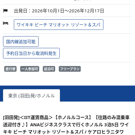
出発日：2026年10月1日～2026年12月17日
ワイキキ ビーチ マリオット リゾート＆スパ
国内線追加可能
予約日当日から取消料発生
直行便
一人参加可
延泊可
フリープラン
東京 (羽田)発/ホノルル
[羽田発]＜IIT運賃商品＞【ホノルルコース】【往路のみ混乗車
送迎付き♪】ANAビジネスクラスで行くホノルル 3泊5日 ワイ
キキ ビーチ マリオット リゾート＆スパ / ケアロヒラニタワ