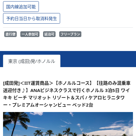
国内線追加可能
予約日当日から取消料発生
直行便
一人参加可
延泊可
フリープラン
東京 (成田)発/ホノルル
[成田発]＜IIT運賃商品＞【ホノルルコース】【往路のみ混乗車
送迎付き♪】ANAビジネスクラスで行くホノルル 3泊5日 ワイ
キキ ビーチ マリオット リゾート＆スパ / ケアロヒラニタワ
ー・プレミアムオーシャンビュー ベッド2台