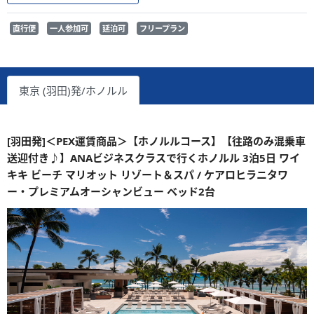
直行便
一人参加可
延泊可
フリープラン
東京 (羽田)発/ホノルル
[羽田発]＜PEX運賃商品＞【ホノルルコース】【往路のみ混乗車
送迎付き♪】ANAビジネスクラスで行くホノルル 3泊5日 ワイ
キキ ビーチ マリオット リゾート＆スパ / ケアロヒラニタワ
ー・プレミアムオーシャンビュー ベッド2台