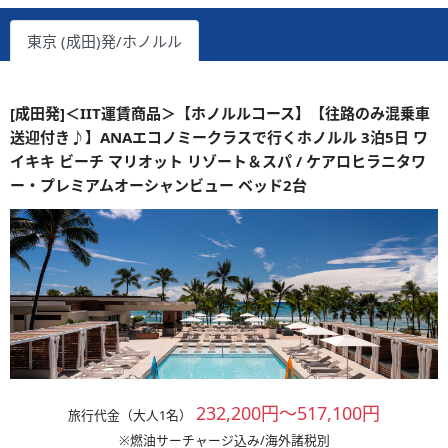
東京 (成田)発/ホノルル
[成田発]＜IIT運賃商品＞【ホノルルコース】【往路のみ混乗車
送迎付き♪】ANAエコノミークラスで行くホノルル 3泊5日 ワ
イキキ ビーチ マリオット リゾート＆スパ / ケアロヒラニタワ
ー・プレミアムオーシャンビュー ベッド2台
232,200円～517,100円
旅行代金（大人1名）
※燃油サーチャージ込み/海外諸税別