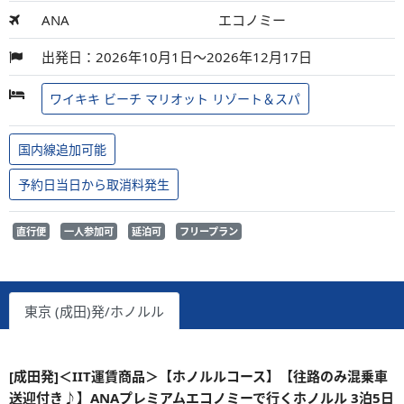
ANA
エコノミー
出発日：2026年10月1日～2026年12月17日
ワイキキ ビーチ マリオット リゾート＆スパ
国内線追加可能
予約日当日から取消料発生
直行便
一人参加可
延泊可
フリープラン
東京 (成田)発/ホノルル
[成田発]＜IIT運賃商品＞【ホノルルコース】【往路のみ混乗車
送迎付き♪】ANAプレミアムエコノミーで行くホノルル 3泊5日