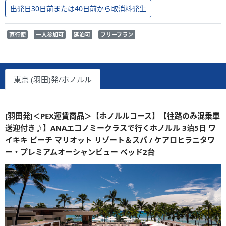
出発日30日前または40日前から取消料発生
直行便
一人参加可
延泊可
フリープラン
東京 (羽田)発/ホノルル
[羽田発]＜PEX運賃商品＞【ホノルルコース】【往路のみ混乗車
送迎付き♪】ANAエコノミークラスで行くホノルル 3泊5日 ワ
イキキ ビーチ マリオット リゾート＆スパ / ケアロヒラニタワ
ー・プレミアムオーシャンビュー ベッド2台