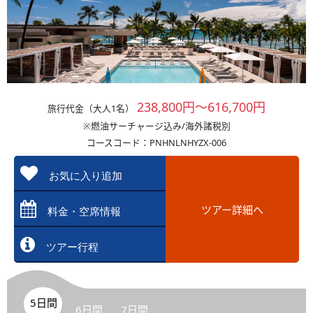
238,800円～616,700円
旅行代金（大人1名）
※燃油サーチャージ込み/海外諸税別
コースコード：PNHNLNHYZX-006
お気に入り追加
ツアー詳細へ
料金・空席情報
ツアー行程
5日間
6日間
7日間