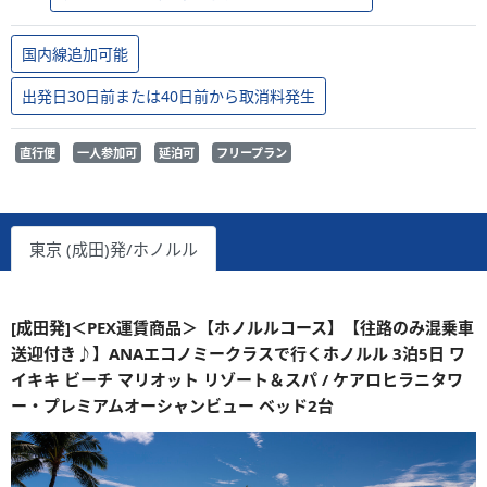
国内線追加可能
出発日30日前または40日前から取消料発生
直行便
一人参加可
延泊可
フリープラン
東京 (成田)発/ホノルル
[成田発]＜PEX運賃商品＞【ホノルルコース】【往路のみ混乗車
送迎付き♪】ANAエコノミークラスで行くホノルル 3泊5日 ワ
イキキ ビーチ マリオット リゾート＆スパ / ケアロヒラニタワ
ー・プレミアムオーシャンビュー ベッド2台