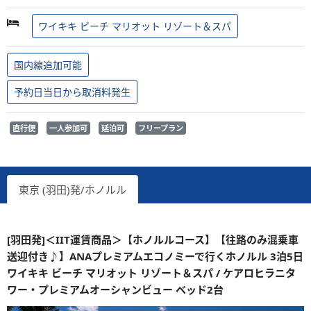
ワイキキ ビーチ マリオット リゾート＆スパ
国内線追加可能
予約日当日から取消料発生
直行便
一人参加可
延泊可
フリープラン
東京 (羽田)発/ホノルル
[羽田発]＜IIT運賃商品＞【ホノルルコース】【往路のみ混乗車
送迎付き♪】ANAプレミアムエコノミーで行くホノルル 3泊5日
ワイキキ ビーチ マリオット リゾート＆スパ / ケアロヒラニタ
ワー・プレミアムオーシャンビュー ベッド2台