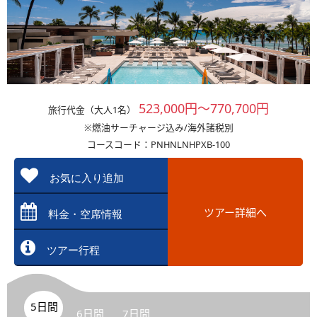
523,000円～770,700円
旅行代金（大人1名）
※燃油サーチャージ込み/海外諸税別
コースコード：PNHNLNHPXB-100
お気に入り追加
ツアー詳細へ
料金・空席情報
ツアー行程
5日間
6日間
7日間