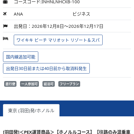
コースコード:INHNLNHCXB-100
ANA
ビジネス
出発日：2026年12月8日～2026年12月17日
ワイキキ ビーチ マリオット リゾート＆スパ
国内線追加可能
出発日30日前または40日前から取消料発生
直行便
一人参加可
延泊可
フリープラン
東京 (羽田)発/ホノルル
[羽田発]＜PEX運賃商品＞【ホノルルコース】【往路のみ混乗車