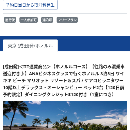
予約日当日から取消料発生
直行便
一人参加可
延泊可
フリープラン
東京 (成田)発/ホノルル
[成田発]＜IIT運賃商品＞【ホノルルコース】【往路のみ混乗車
送迎付き♪】ANAビジネスクラスで行くホノルル 3泊5日 ワイ
キキ ビーチ マリオット リゾート＆スパ / ケアロヒラニタワー
10階以上デラックス・オーシャンビュー ベッド2台【120日前
予約限定】ダイニングクレジット$120付き（1室につき）