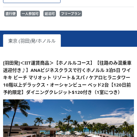
直行便
一人参加可
延泊可
フリープラン
東京 (羽田)発/ホノルル
[羽田発]＜IIT運賃商品＞【ホノルルコース】【往路のみ混乗車
送迎付き♪】ANAビジネスクラスで行くホノルル 3泊5日 ワイ
キキ ビーチ マリオット リゾート＆スパ / ケアロヒラニタワー
10階以上デラックス・オーシャンビュー ベッド2台【120日前
予約限定】ダイニングクレジット$120付き（1室につき）