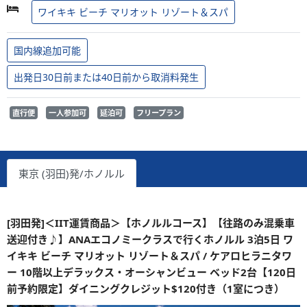
ワイキキ ビーチ マリオット リゾート＆スパ
国内線追加可能
出発日30日前または40日前から取消料発生
直行便
一人参加可
延泊可
フリープラン
東京 (羽田)発/ホノルル
[羽田発]＜IIT運賃商品＞【ホノルルコース】【往路のみ混乗車
送迎付き♪】ANAエコノミークラスで行くホノルル 3泊5日 ワ
イキキ ビーチ マリオット リゾート＆スパ / ケアロヒラニタワ
ー 10階以上デラックス・オーシャンビュー ベッド2台【120日
前予約限定】ダイニングクレジット$120付き（1室につき）