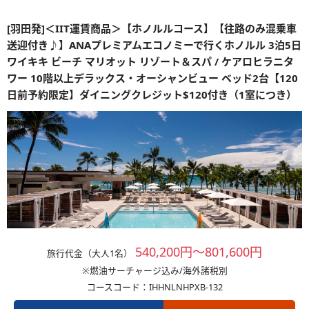
[羽田発]＜IIT運賃商品＞【ホノルルコース】【往路のみ混乗車
送迎付き♪】ANAプレミアムエコノミーで行くホノルル 3泊5日
ワイキキ ビーチ マリオット リゾート＆スパ / ケアロヒラニタ
ワー 10階以上デラックス・オーシャンビュー ベッド2台【120
日前予約限定】ダイニングクレジット$120付き（1室につき）
540,200円～801,600円
旅行代金（大人1名）
※燃油サーチャージ込み/海外諸税別
コースコード：IHHNLNHPXB-132