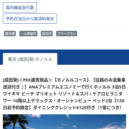
国内線追加可能
予約日当日から取消料発生
直行便
一人参加可
延泊可
フリープラン
東京 (成田)発/ホノルル
[成田発]＜PEX運賃商品＞【ホノルルコース】【往路のみ混乗車
送迎付き♪】ANAプレミアムエコノミーで行くホノルル 3泊5日
ワイキキ ビーチ マリオット リゾート＆スパ / ケアロヒラニタ
ワー 10階以上デラックス・オーシャンビュー ベッド2台【120
日前予約限定】ダイニングクレジット$120付き（1室につき）