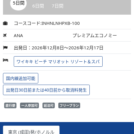
5日間
6日間
7日間
コースコード:INHNLNHPXB-100
ANA
プレミアムエコノミー
出発日：2026年12月8日～2026年12月17日
ワイキキ ビーチ マリオット リゾート＆スパ
国内線追加可能
出発日30日前または40日前から取消料発生
直行便
一人参加可
延泊可
フリープラン
東京 (成田)発/ホノルル