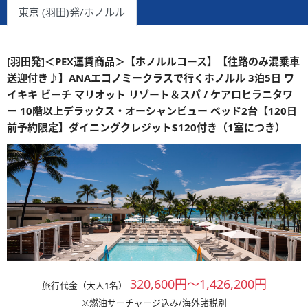
東京 (羽田)発/ホノルル
[羽田発]＜PEX運賃商品＞【ホノルルコース】【往路のみ混乗車
送迎付き♪】ANAエコノミークラスで行くホノルル 3泊5日 ワ
イキキ ビーチ マリオット リゾート＆スパ / ケアロヒラニタワ
ー 10階以上デラックス・オーシャンビュー ベッド2台【120日
前予約限定】ダイニングクレジット$120付き（1室につき）
320,600円～1,426,200円
旅行代金（大人1名）
※燃油サーチャージ込み/海外諸税別