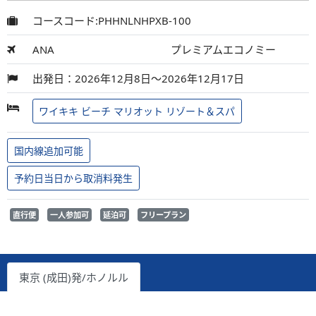
コースコード:PHHNLNHPXB-100
ANA
プレミアムエコノミー
出発日：2026年12月8日～2026年12月17日
ワイキキ ビーチ マリオット リゾート＆スパ
国内線追加可能
予約日当日から取消料発生
直行便
一人参加可
延泊可
フリープラン
東京 (成田)発/ホノルル