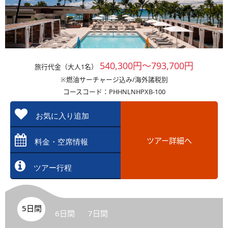
540,300円～793,700円
旅行代金（大人1名）
※燃油サーチャージ込み/海外諸税別
コースコード：PHHNLNHPXB-100
お気に入り追加
ツアー詳細へ
料金・空席情報
ツアー行程
5日間
6日間
7日間