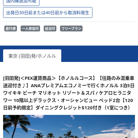
国内線追加可能
出発日30日前または40日前から取消料発生
直行便
一人参加可
延泊可
フリープラン
東京 (羽田)発/ホノルル
[羽田発]＜PEX運賃商品＞【ホノルルコース】【往路のみ混乗車
送迎付き♪】ANAプレミアムエコノミーで行くホノルル 3泊5日
ワイキキ ビーチ マリオット リゾート＆スパ / ケアロヒラニタ
ワー 10階以上デラックス・オーシャンビュー ベッド2台【120
日前予約限定】ダイニングクレジット$120付き（1室につき）