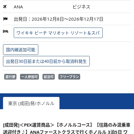
ANA
ビジネス
出発日：2026年12月8日～2026年12月17日
ワイキキ ビーチ マリオット リゾート＆スパ
国内線追加可能
出発日30日前または40日前から取消料発生
直行便
一人参加可
延泊可
フリープラン
東京 (成田)発/ホノルル
[成田発]＜PEX運賃商品＞【ホノルルコース】【往路のみ混乗車
送迎付き♪】ANAファーストクラスで行くホノルル 3泊5日 ワ