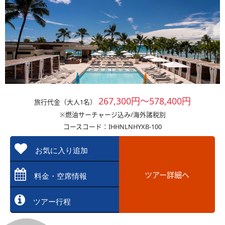
267,300円～578,400円
旅行代金（大人1名）
※燃油サーチャージ込み/海外諸税別
コースコード：IHHNLNHYXB-100
お気に入り追加
ツアー詳細へ
料金・空席情報
ツアー行程