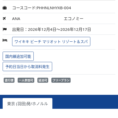
コースコード:PHHNLNHYXB-004
ANA
エコノミー
出発日：2026年12月4日～2026年12月17日
ワイキキ ビーチ マリオット リゾート＆スパ
国内線追加可能
予約日当日から取消料発生
直行便
一人参加可
延泊可
フリープラン
東京 (羽田)発/ホノルル