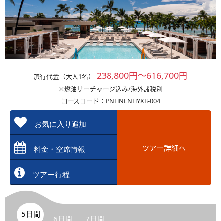
238,800円～616,700円
旅行代金（大人1名）
※燃油サーチャージ込み/海外諸税別
コースコード：PNHNLNHYXB-004
お気に入り追加
ツアー詳細へ
料金・空席情報
ツアー行程
5日間
6日間
7日間