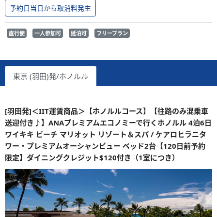
予約日当日から取消料発生
直行便
一人参加可
延泊可
フリープラン
東京 (羽田)発/ホノルル
[羽田発]＜IIT運賃商品＞【ホノルルコース】【往路のみ混乗車
送迎付き♪】ANAプレミアムエコノミーで行くホノルル 4泊6日
ワイキキ ビーチ マリオット リゾート＆スパ / ケアロヒラニタ
ワー・プレミアムオーシャンビュー ベッド2台【120日前予約
限定】ダイニングクレジット$120付き（1室につき）