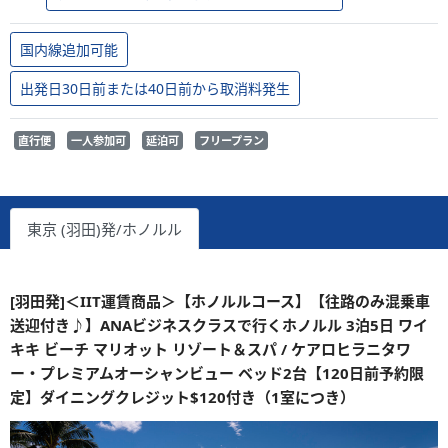
国内線追加可能
出発日30日前または40日前から取消料発生
直行便
一人参加可
延泊可
フリープラン
東京 (羽田)発/ホノルル
[羽田発]＜IIT運賃商品＞【ホノルルコース】【往路のみ混乗車
送迎付き♪】ANAビジネスクラスで行くホノルル 3泊5日 ワイ
キキ ビーチ マリオット リゾート＆スパ / ケアロヒラニタワ
ー・プレミアムオーシャンビュー ベッド2台【120日前予約限
定】ダイニングクレジット$120付き（1室につき）