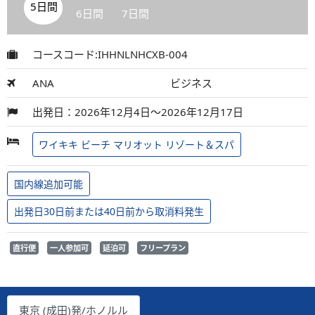
5日間
6日間
7日間
コースコード:IHHNLNHCXB-004
ANA
ビジネス
出発日：2026年12月4日～2026年12月17日
ワイキキ ビーチ マリオット リゾート＆スパ
国内線追加可能
出発日30日前または40日前から取消料発生
直行便
一人参加可
延泊可
フリープラン
東京 (成田)発/ホノルル