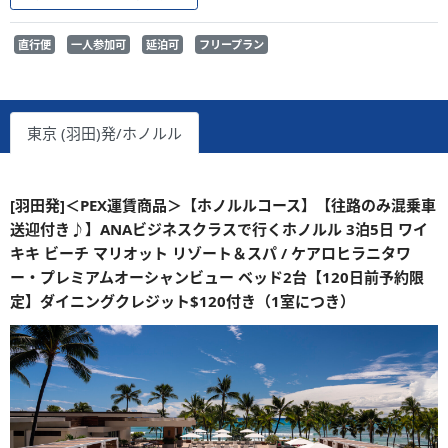
直行便
一人参加可
延泊可
フリープラン
東京 (羽田)発/ホノルル
[羽田発]＜PEX運賃商品＞【ホノルルコース】【往路のみ混乗車
送迎付き♪】ANAビジネスクラスで行くホノルル 3泊5日 ワイ
キキ ビーチ マリオット リゾート＆スパ / ケアロヒラニタワ
ー・プレミアムオーシャンビュー ベッド2台【120日前予約限
定】ダイニングクレジット$120付き（1室につき）