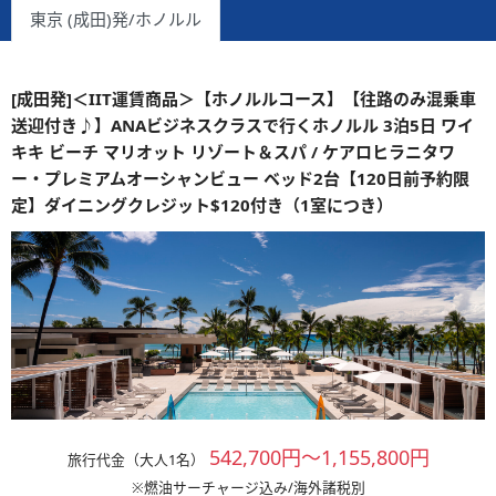
東京 (成田)発/ホノルル
[成田発]＜IIT運賃商品＞【ホノルルコース】【往路のみ混乗車
送迎付き♪】ANAビジネスクラスで行くホノルル 3泊5日 ワイ
キキ ビーチ マリオット リゾート＆スパ / ケアロヒラニタワ
ー・プレミアムオーシャンビュー ベッド2台【120日前予約限
定】ダイニングクレジット$120付き（1室につき）
542,700円～1,155,800円
旅行代金（大人1名）
※燃油サーチャージ込み/海外諸税別