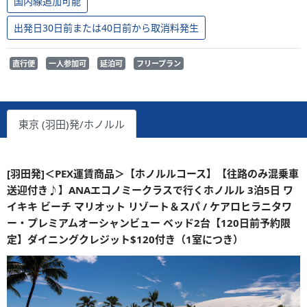
国内線追加可能
出発日30日前または40日前から取消料発生
直行便
一人参加可
延泊可
フリープラン
東京 (羽田)発/ホノルル
[羽田発]＜PEX運賃商品＞【ホノルルコース】【往路のみ混乗車
送迎付き♪】ANAエコノミークラスで行くホノルル 3泊5日 ワ
イキキ ビーチ マリオット リゾート＆スパ / ケアロヒラニタワ
ー・プレミアムオーシャンビュー ベッド2台【120日前予約限
定】ダイニングクレジット$120付き（1室につき）