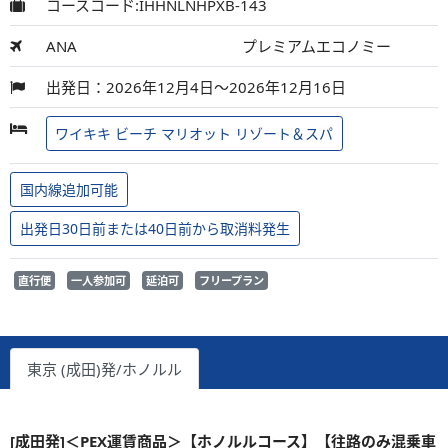
コースコード:IHHNLNHPXB-143
ANA
プレミアムエコノミー
出発日：2026年12月4日～2026年12月16日
ワイキキ ビーチ マリオット リゾート＆スパ
国内線追加可能
出発日30日前または40日前から取消料発生
直行便
一人参加可
延泊可
フリープラン
東京 (成田)発/ホノルル
[成田発]＜PEX運賃商品＞【ホノルルコース】【往路のみ混乗車