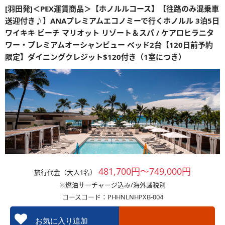
[羽田発]＜PEX運賃商品＞【ホノルルコース】【往路のみ混乗車
送迎付き♪】ANAプレミアムエコノミーで行くホノルル 3泊5日
ワイキキ ビーチ マリオット リゾート＆スパ / ケアロヒラニタ
ワー・プレミアムオーシャンビュー ベッド2台【120日前予約
限定】ダイニングクレジット$120付き（1室につき）
481,700円～749,000円
旅行代金（大人1名）
※燃油サーチャージ込み/海外諸税別
コースコード：PHHNLNHPXB-004
お気に入り追加