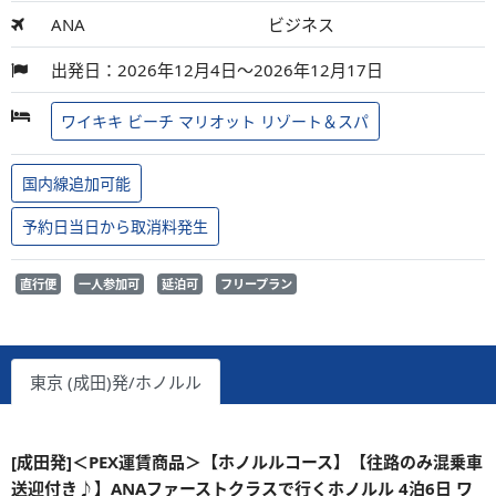
ANA
ビジネス
出発日：2026年12月4日～2026年12月17日
ワイキキ ビーチ マリオット リゾート＆スパ
国内線追加可能
予約日当日から取消料発生
直行便
一人参加可
延泊可
フリープラン
東京 (成田)発/ホノルル
[成田発]＜PEX運賃商品＞【ホノルルコース】【往路のみ混乗車
送迎付き♪】ANAファーストクラスで行くホノルル 4泊6日 ワ