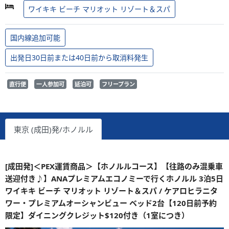
ワイキキ ビーチ マリオット リゾート＆スパ
国内線追加可能
出発日30日前または40日前から取消料発生
直行便
一人参加可
延泊可
フリープラン
東京 (成田)発/ホノルル
[成田発]＜PEX運賃商品＞【ホノルルコース】【往路のみ混乗車
送迎付き♪】ANAプレミアムエコノミーで行くホノルル 3泊5日
ワイキキ ビーチ マリオット リゾート＆スパ / ケアロヒラニタ
ワー・プレミアムオーシャンビュー ベッド2台【120日前予約
限定】ダイニングクレジット$120付き（1室につき）