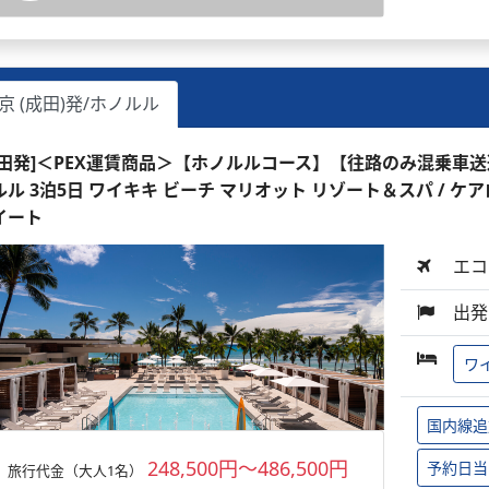
京 (成田)発/ホノルル
成田発]＜PEX運賃商品＞【ホノルルコース】【往路のみ混乗車
ルル 3泊5日 ワイキキ ビーチ マリオット リゾート＆スパ /
イート
エコ
出発
ワ
国内線追
248,500円～486,500円
予約日当
旅行代金（大人1名）