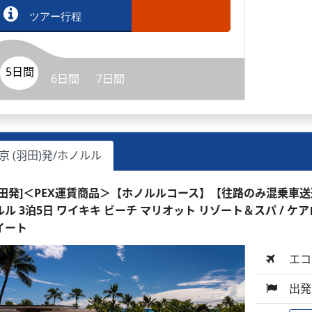
ツアー行程
5日間
6日間
7日間
京 (羽田)発/ホノルル
羽田発]＜PEX運賃商品＞【ホノルルコース】【往路のみ混乗車
ルル 3泊5日 ワイキキ ビーチ マリオット リゾート＆スパ /
イート
エコ
出発