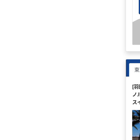
東
[
ノ
ス