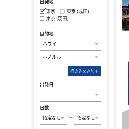
出発地
東京
東京 (成田)
東京 (羽田)
目的地
行き先を追加
＋
出発日
日数
～