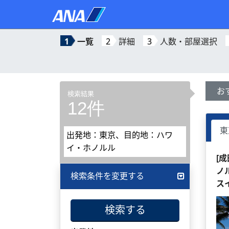
1
一覧
2
詳細
3
人数・部屋選択
お
検索結果
12件
東
出発地：東京、目的地：ハワ
イ・ホノルル
[
ノ
検索条件を変更する
ス
検索する