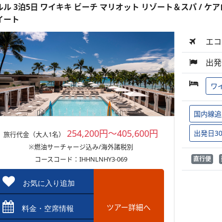
ルル 3泊5日 ワイキキ ビーチ マリオット リゾート＆スパ /
イート
エコ
出発
ワ
国内線追
254,200円～405,600円
出発日3
旅行代金（大人1名）
※燃油サーチャージ込み/海外諸税別
コースコード：IHHNLNHY3-069
直行便
お気に入り追加
ツアー詳細へ
料金・空席情報