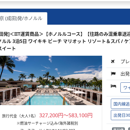
京 (成田)発/ホノルル
成田発]＜IIT運賃商品＞【ホノルルコース】【往路のみ混乗車送
ノルル 3泊5日 ワイキキ ビーチ マリオット リゾート＆スパ 
スイート
プレ
出発
ワ
国内線追
327,200円～583,100円
出発日3
旅行代金（大人1名）
※燃油サーチャージ込み/海外諸税別