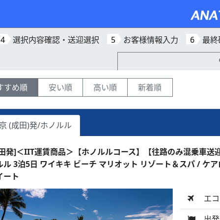
4
選択内容確認・送迎選択
5
お客様情報入力
6
最終
すすめ順
安い順
高い順
新着順
京 (成田)発/ホノルル
成田発]＜IIT運賃商品＞【ホノルルコース】【往路のみ混乗車
ルル 3泊5日 ワイキキ ビーチ マリオット リゾート＆スパ /
イート
エコ
出発