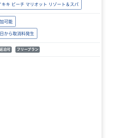
イキキ ビーチ マリオット リゾート＆スパ
加可能
日から取消料発生
延泊可
フリープラン