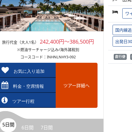
ワ
国内線追
242,400円～386,500円
出発日3
旅行代金（大人1名）
※燃油サーチャージ込み/海外諸税別
コースコード：INHNLNHY3-092
直行便
お気に入り追加
ツアー詳細へ
料金・空席情報
ツアー行程
5日間
6日間
7日間