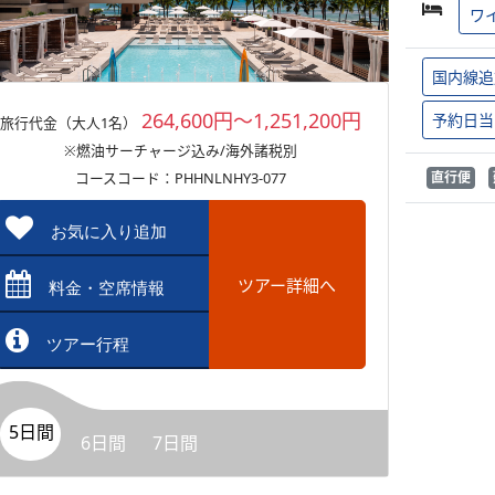
ワ
国内線追
264,600円～1,251,200円
予約日当
旅行代金（大人1名）
※燃油サーチャージ込み/海外諸税別
コースコード：PHHNLNHY3-077
直行便
お気に入り追加
ツアー詳細へ
料金・空席情報
ツアー行程
5日間
6日間
7日間