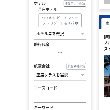
ホテル
滞在ホテル指定
滞在ホテル
ワイキキ ビーチ マリオ
ット リゾート＆スパ
東
[
ノ
旅行代金
ス
～
航空会社
航空会社指定
コースコード
キーワード