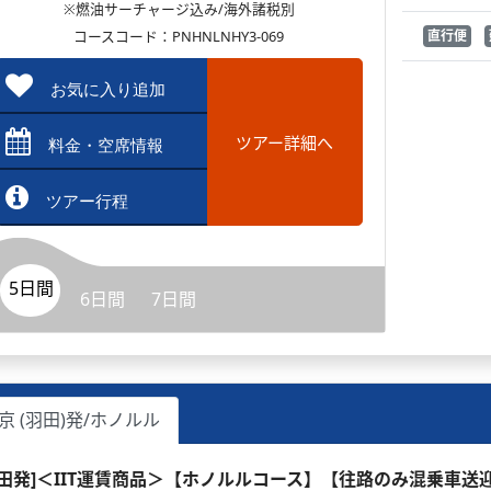
※燃油サーチャージ込み/海外諸税別
コースコード：PNHNLNHY3-069
直行便
お気に入り追加
ツアー詳細へ
料金・空席情報
ツアー行程
5日間
6日間
7日間
京 (羽田)発/ホノルル
羽田発]＜IIT運賃商品＞【ホノルルコース】【往路のみ混乗車