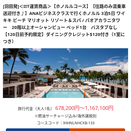
[羽田発]＜IIT運賃商品＞【ホノルルコース】【往路のみ混乗車
送迎付き♪】ANAビジネスクラスで行くホノルル 3泊5日 ワイ
キキ ビーチ マリオット リゾート＆スパ / パオアカラニタワ
ー 20階以上オーシャンビュー ベッド1台 バスタブなし
【120日前予約限定】ダイニングクレジット$120付き（1室に
つき）
678,200円～1,167,100円
旅行代金（大人1名）
※燃油サーチャージ込み/海外諸税別
コースコード：IHHNLNHCXB-133