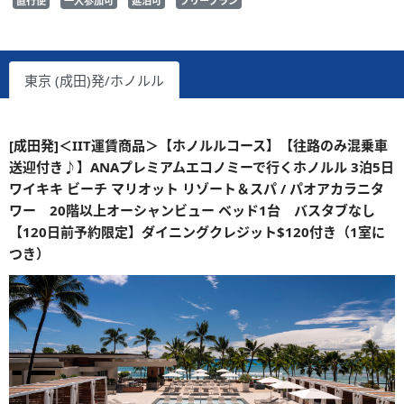
直行便
一人参加可
延泊可
フリープラン
東京 (成田)発/ホノルル
[成田発]＜IIT運賃商品＞【ホノルルコース】【往路のみ混乗車
送迎付き♪】ANAプレミアムエコノミーで行くホノルル 3泊5日
ワイキキ ビーチ マリオット リゾート＆スパ / パオアカラニタ
ワー 20階以上オーシャンビュー ベッド1台 バスタブなし
【120日前予約限定】ダイニングクレジット$120付き（1室に
つき）