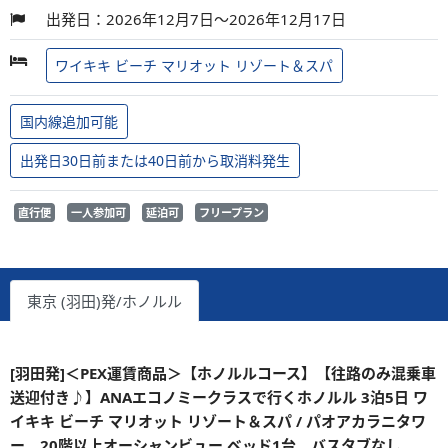
出発日：2026年12月7日～2026年12月17日
ワイキキ ビーチ マリオット リゾート＆スパ
国内線追加可能
出発日30日前または40日前から取消料発生
直行便
一人参加可
延泊可
フリープラン
東京 (羽田)発/ホノルル
[羽田発]＜PEX運賃商品＞【ホノルルコース】【往路のみ混乗車
送迎付き♪】ANAエコノミークラスで行くホノルル 3泊5日 ワ
イキキ ビーチ マリオット リゾート＆スパ / パオアカラニタワ
ー 20階以上オーシャンビュー ベッド1台 バスタブなし