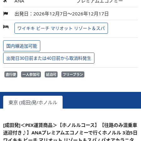
ANA
プレミアムエコノミー
出発日：2026年12月7日～2026年12月17日
ワイキキ ビーチ マリオット リゾート＆スパ
国内線追加可能
出発日30日前または40日前から取消料発生
直行便
一人参加可
延泊可
フリープラン
東京 (成田)発/ホノルル
[成田発]＜PEX運賃商品＞【ホノルルコース】【往路のみ混乗車
送迎付き♪】ANAプレミアムエコノミーで行くホノルル 3泊5日
ワイキキ ビーチ マリオット リゾート＆スパ / パオアカラニタ