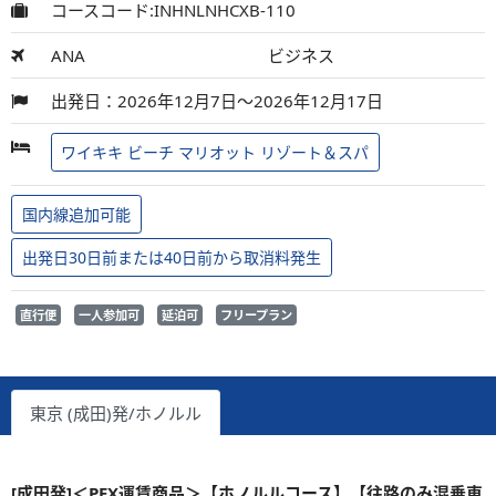
コースコード:INHNLNHCXB-110
ANA
ビジネス
出発日：2026年12月7日～2026年12月17日
ワイキキ ビーチ マリオット リゾート＆スパ
国内線追加可能
出発日30日前または40日前から取消料発生
直行便
一人参加可
延泊可
フリープラン
東京 (成田)発/ホノルル
[成田発]＜PEX運賃商品＞【ホノルルコース】【往路のみ混乗車