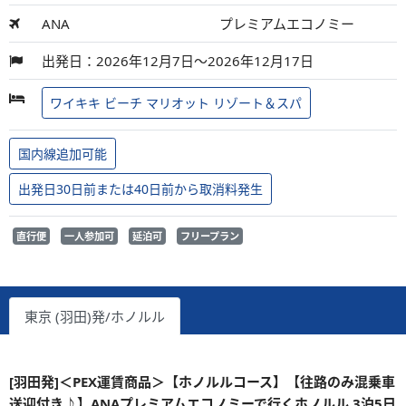
ANA
プレミアムエコノミー
出発日：2026年12月7日～2026年12月17日
ワイキキ ビーチ マリオット リゾート＆スパ
国内線追加可能
出発日30日前または40日前から取消料発生
直行便
一人参加可
延泊可
フリープラン
東京 (羽田)発/ホノルル
[羽田発]＜PEX運賃商品＞【ホノルルコース】【往路のみ混乗車
送迎付き♪】ANAプレミアムエコノミーで行くホノルル 3泊5日