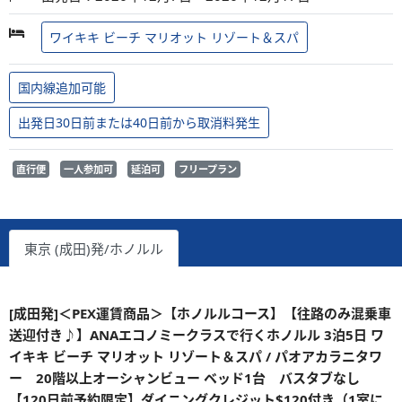
ワイキキ ビーチ マリオット リゾート＆スパ
国内線追加可能
出発日30日前または40日前から取消料発生
直行便
一人参加可
延泊可
フリープラン
東京 (成田)発/ホノルル
[成田発]＜PEX運賃商品＞【ホノルルコース】【往路のみ混乗車
送迎付き♪】ANAエコノミークラスで行くホノルル 3泊5日 ワ
イキキ ビーチ マリオット リゾート＆スパ / パオアカラニタワ
ー 20階以上オーシャンビュー ベッド1台 バスタブなし
【120日前予約限定】ダイニングクレジット$120付き（1室に