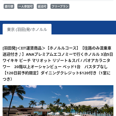
直行便
一人参加可
延泊可
フリープラン
東京 (羽田)発/ホノルル
[羽田発]＜IIT運賃商品＞【ホノルルコース】【往路のみ混乗車
送迎付き♪】ANAプレミアムエコノミーで行くホノルル 3泊5日
ワイキキ ビーチ マリオット リゾート＆スパ / パオアカラニタ
ワー 20階以上オーシャンビュー ベッド1台 バスタブなし
【120日前予約限定】ダイニングクレジット$120付き（1室に
つき）