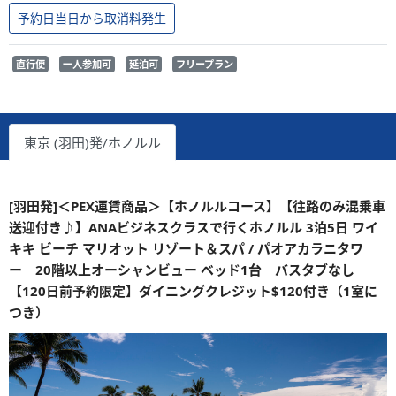
予約日当日から取消料発生
直行便
一人参加可
延泊可
フリープラン
東京 (羽田)発/ホノルル
[羽田発]＜PEX運賃商品＞【ホノルルコース】【往路のみ混乗車
送迎付き♪】ANAビジネスクラスで行くホノルル 3泊5日 ワイ
キキ ビーチ マリオット リゾート＆スパ / パオアカラニタワ
ー 20階以上オーシャンビュー ベッド1台 バスタブなし
【120日前予約限定】ダイニングクレジット$120付き（1室に
つき）