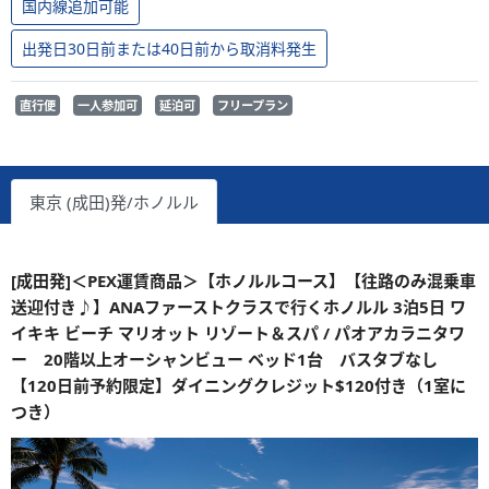
国内線追加可能
出発日30日前または40日前から取消料発生
直行便
一人参加可
延泊可
フリープラン
東京 (成田)発/ホノルル
[成田発]＜PEX運賃商品＞【ホノルルコース】【往路のみ混乗車
送迎付き♪】ANAファーストクラスで行くホノルル 3泊5日 ワ
イキキ ビーチ マリオット リゾート＆スパ / パオアカラニタワ
ー 20階以上オーシャンビュー ベッド1台 バスタブなし
【120日前予約限定】ダイニングクレジット$120付き（1室に
つき）