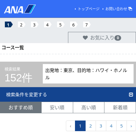
トップページ
お問い合わせ
1
2
3
4
5
6
7
お気に入り
0
コース一覧
検索結果
出発地：東京、目的地：ハワイ・ホノル
152件
ル
検索条件を変更する
おすすめ順
安い順
高い順
新着順
‹
1
2
3
4
5
›