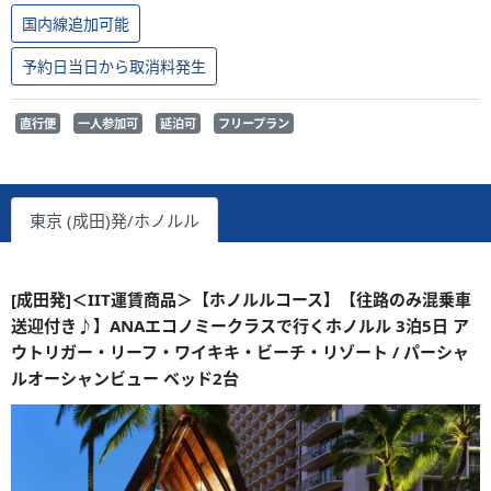
国内線追加可能
予約日当日から取消料発生
直行便
一人参加可
延泊可
フリープラン
東京 (成田)発/ホノルル
[成田発]＜IIT運賃商品＞【ホノルルコース】【往路のみ混乗車
送迎付き♪】ANAエコノミークラスで行くホノルル 3泊5日 ア
ウトリガー・リーフ・ワイキキ・ビーチ・リゾート / パーシャ
ルオーシャンビュー ベッド2台