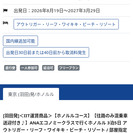
出発日：2026年8月19日～2027年3月29日
アウトリガー・リーフ・ワイキキ・ビーチ・リゾート
国内線追加可能
出発日30日前または40日前から取消料発生
直行便
一人参加可
延泊可
フリープラン
東京 (羽田)発/ホノルル
[羽田発]＜IIT運賃商品＞【ホノルルコース】【往路のみ混乗車
送迎付き♪】ANAエコノミークラスで行くホノルル 3泊5日 ア
ウトリガー・リーフ・ワイキキ・ビーチ・リゾート / 部屋指定