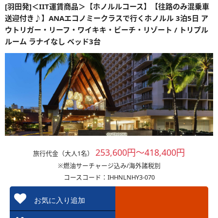
[羽田発]＜IIT運賃商品＞【ホノルルコース】【往路のみ混乗車
送迎付き♪】ANAエコノミークラスで行くホノルル 3泊5日 ア
ウトリガー・リーフ・ワイキキ・ビーチ・リゾート / トリプル
ルーム ラナイなし ベッド3台
253,600円～418,400円
旅行代金（大人1名）
※燃油サーチャージ込み/海外諸税別
コースコード：IHHNLNHY3-070
お気に入り追加