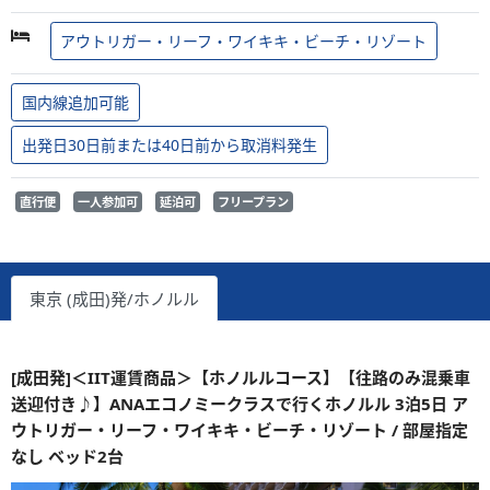
アウトリガー・リーフ・ワイキキ・ビーチ・リゾート
国内線追加可能
出発日30日前または40日前から取消料発生
直行便
一人参加可
延泊可
フリープラン
東京 (成田)発/ホノルル
[成田発]＜IIT運賃商品＞【ホノルルコース】【往路のみ混乗車
送迎付き♪】ANAエコノミークラスで行くホノルル 3泊5日 ア
ウトリガー・リーフ・ワイキキ・ビーチ・リゾート / 部屋指定
なし ベッド2台