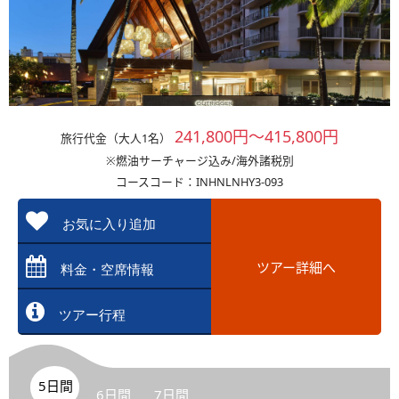
241,800円～415,800円
旅行代金（大人1名）
※燃油サーチャージ込み/海外諸税別
コースコード：INHNLNHY3-093
お気に入り追加
ツアー詳細へ
料金・空席情報
ツアー行程
5日間
6日間
7日間