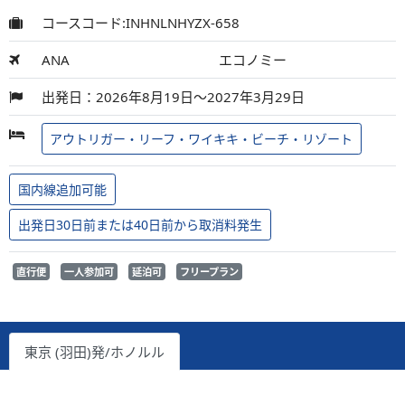
コースコード:INHNLNHYZX-658
ANA
エコノミー
出発日：2026年8月19日～2027年3月29日
アウトリガー・リーフ・ワイキキ・ビーチ・リゾート
国内線追加可能
出発日30日前または40日前から取消料発生
直行便
一人参加可
延泊可
フリープラン
東京 (羽田)発/ホノルル