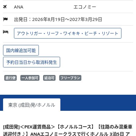
ANA
エコノミー
出発日：2026年8月19日～2027年3月29日
アウトリガー・リーフ・ワイキキ・ビーチ・リゾート
国内線追加可能
予約日当日から取消料発生
直行便
一人参加可
延泊可
フリープラン
東京 (成田)発/ホノルル
[成田発]＜PEX運賃商品＞【ホノルルコース】【往路のみ混乗車
送迎付き♪】ANAエコノミークラスで行くホノルル 3泊5日 ア