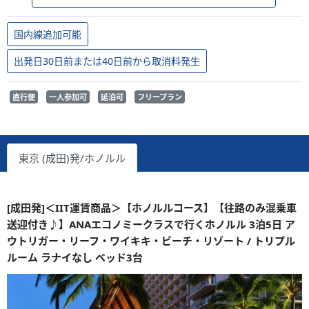
国内線追加可能
出発日30日前または40日前から取消料発生
直行便
一人参加可
延泊可
フリープラン
東京 (成田)発/ホノルル
[成田発]＜IIT運賃商品＞【ホノルルコース】【往路のみ混乗車
送迎付き♪】ANAエコノミークラスで行くホノルル 3泊5日 ア
ウトリガー・リーフ・ワイキキ・ビーチ・リゾート / トリプル
ルーム ラナイなし ベッド3台