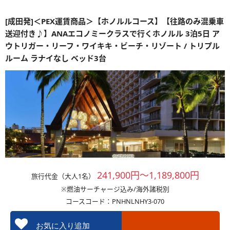
[成田発]＜PEX運賃商品＞【ホノルルコース】【往路のみ混乗車
送迎付き♪】ANAエコノミークラスで行くホノルル 3泊5日 ア
ウトリガー・リーフ・ワイキキ・ビーチ・リゾート / トリプル
ルーム ラナイなし ベッド3台
241,900円～1,189,800円
旅行代金（大人1名）
※燃油サーチャージ込み/海外諸税別
コースコード：PNHNLNHY3-070
お気に入り追加