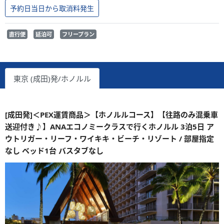
予約日当日から取消料発生
直行便
延泊可
フリープラン
東京 (成田)発/ホノルル
[成田発]＜PEX運賃商品＞【ホノルルコース】【往路のみ混乗車
送迎付き♪】ANAエコノミークラスで行くホノルル 3泊5日 ア
ウトリガー・リーフ・ワイキキ・ビーチ・リゾート / 部屋指定
なし ベッド1台 バスタブなし