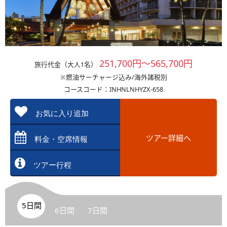
251,700円～565,700円
旅行代金（大人1名）
※燃油サーチャージ込み/海外諸税別
コースコード：INHNLNHYZX-658
お気に入り追加
ツアー詳細へ
料金・空席情報
ツアー行程
5日間
6日間
7日間