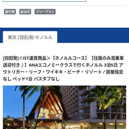
直行便
延泊可
フリープラン
東京 (羽田)発/ホノルル
[羽田発]＜IIT運賃商品＞【ホノルルコース】【往路のみ混乗車
送迎付き♪】ANAエコノミークラスで行くホノルル 3泊5日 ア
ウトリガー・リーフ・ワイキキ・ビーチ・リゾート / 部屋指定
なし ベッド1台 バスタブなし