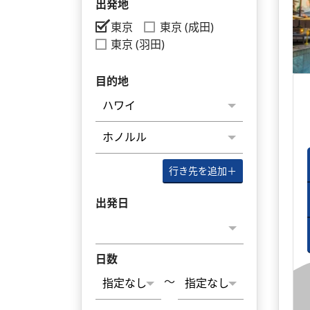
出発地
東京
東京 (成田)
東京 (羽田)
目的地
行き先を追加
＋
出発日
日数
～