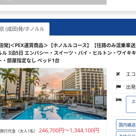
京 (成田)発/ホノルル
成田発]＜PEX運賃商品＞【ホノルルコース】【往路のみ混乗車
ルル 3泊5日 エンバシー・スイーツ・バイ・ヒルトン・ワイキキ・
ト・部屋指定なし ベッド1台
エコ
出発
エ
国内線追
246,700円～1,344,100円
旅行代金（大人1名）