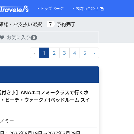
トップページ
お問い合わせ
確認・お支払い選択
7
予約完了
お気に入り
0
‹
1
2
3
4
5
›
送迎付き♪】ANAエコノミークラスで行くホ
ビーチ・ウォーク / 1ベッドルーム スイ
ノミー
日：2026年8月19日～2027年3月29日