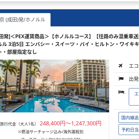
京 (成田)発/ホノルル
成田発]＜PEX運賃商品＞【ホノルルコース】【往路のみ混乗車
ルル 3泊5日 エンバシー・スイーツ・バイ・ヒルトン・ワイキキ・
ト・部屋指定なし
エコ
出発
エ
国内線追
248,400円～1,247,300円
旅行代金（大人1名）
予約日当
※燃油サーチャージ込み/海外諸税別