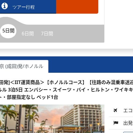
ツアー行程
5日間
6日間
7日間
京 (成田)発/ホノルル
成田発]＜IIT運賃商品＞【ホノルルコース】【往路のみ混乗車
ルル 3泊5日 エンバシー・スイーツ・バイ・ヒルトン・ワイキキ・
ト・部屋指定なし ベッド1台
エコ
出発