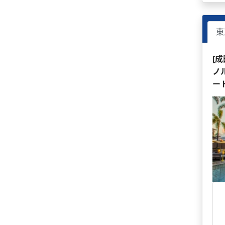
東
[
ノ
ー