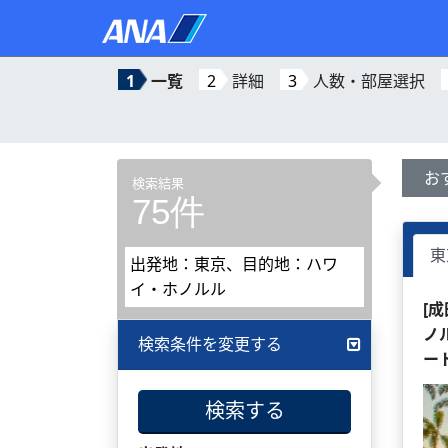
1
一覧
2
詳細
3
人数・部屋選択
お
検索結果
75件
東
出発地：東京、目的地：ハワ
イ・ホノルル
[
ノ
検索条件を変更する
ー
検索する