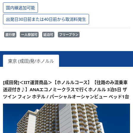
国内線追加可能
出発日30日前または40日前から取消料発生
直行便
一人参加可
延泊可
フリープラン
東京 (成田)発/ホノルル
[成田発]＜IIT運賃商品＞【ホノルルコース】【往路のみ混乗車
送迎付き♪】ANAエコノミークラスで行くホノルル 3泊5日 ザ
ツイン フィン ホテル / パーシャルオーシャンビュー ベッド1台