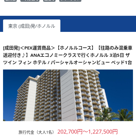
東京 (成田)発/ホノルル
[成田発]＜PEX運賃商品＞【ホノルルコース】【往路のみ混乗車
送迎付き♪】ANAエコノミークラスで行くホノルル 3泊5日 ザ
ツイン フィン ホテル / パーシャルオーシャンビュー ベッド1台
202,700円～1,227,500円
旅行代金（大人1名）