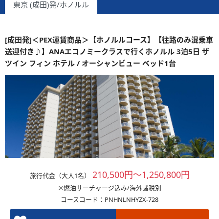
東京 (成田)発/ホノルル
[成田発]＜PEX運賃商品＞【ホノルルコース】【往路のみ混乗車
送迎付き♪】ANAエコノミークラスで行くホノルル 3泊5日 ザ
ツイン フィン ホテル / オーシャンビュー ベッド1台
210,500円～1,250,800円
旅行代金（大人1名）
※燃油サーチャージ込み/海外諸税別
コースコード：PNHNLNHYZX-728