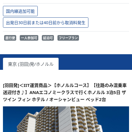
国内線追加可能
出発日30日前または40日前から取消料発生
直行便
一人参加可
延泊可
フリープラン
東京 (羽田)発/ホノルル
[羽田発]＜IIT運賃商品＞【ホノルルコース】【往路のみ混乗車
送迎付き♪】ANAエコノミークラスで行くホノルル 3泊5日 ザ
ツイン フィン ホテル / オーシャンビュー ベッド2台