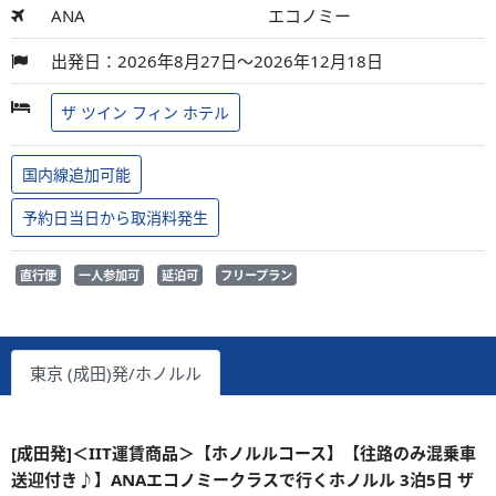
ANA
エコノミー
出発日：2026年8月27日～2026年12月18日
ザ ツイン フィン ホテル
国内線追加可能
予約日当日から取消料発生
直行便
一人参加可
延泊可
フリープラン
東京 (成田)発/ホノルル
[成田発]＜IIT運賃商品＞【ホノルルコース】【往路のみ混乗車
送迎付き♪】ANAエコノミークラスで行くホノルル 3泊5日 ザ