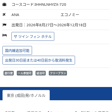
コースコード:IHHNLNHYZX-720
ANA
エコノミー
出発日：2026年8月27日～2026年12月18日
ザ ツイン フィン ホテル
国内線追加可能
出発日30日前または40日前から取消料発生
直行便
一人参加可
延泊可
フリープラン
東京 (成田)発/ホノルル