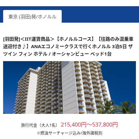
東京 (羽田)発/ホノルル
[羽田発]＜IIT運賃商品＞【ホノルルコース】【往路のみ混乗車
送迎付き♪】ANAエコノミークラスで行くホノルル 3泊5日 ザ
ツイン フィン ホテル / オーシャンビュー ベッド1台
215,400円～537,800円
旅行代金（大人1名）
※燃油サーチャージ込み/海外諸税別