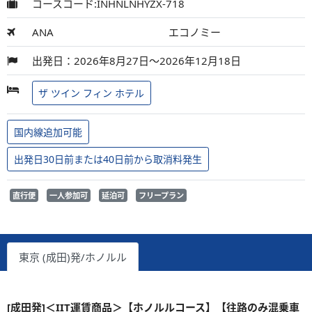
コースコード:INHNLNHYZX-718
ANA
エコノミー
出発日：2026年8月27日～2026年12月18日
ザ ツイン フィン ホテル
国内線追加可能
出発日30日前または40日前から取消料発生
直行便
一人参加可
延泊可
フリープラン
東京 (成田)発/ホノルル
[成田発]＜IIT運賃商品＞【ホノルルコース】【往路のみ混乗車