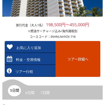
198,500円～455,000円
旅行代金（大人1名）
※燃油サーチャージ込み/海外諸税別
コースコード：INHNLNHYZX-718
お気に入り追加
ツアー詳細へ
料金・空席情報
ツアー行程
5日間
6日間
7日間