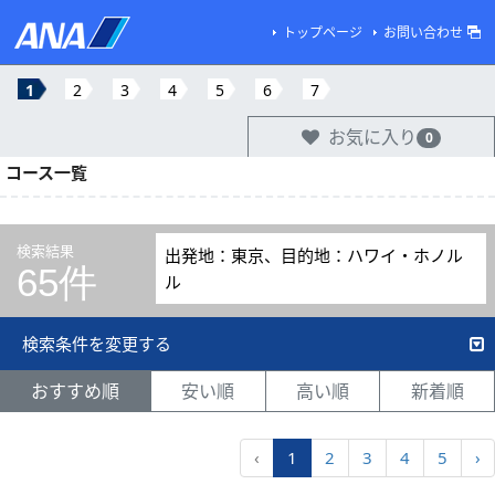
トップページ
お問い合わせ
1
2
3
4
5
6
7
お気に入り
0
コース一覧
検索結果
出発地：東京、目的地：ハワイ・ホノル
65件
ル
検索条件を変更する
おすすめ順
安い順
高い順
新着順
‹
1
2
3
4
5
›