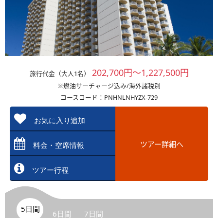
202,700円～1,227,500円
旅行代金（大人1名）
※燃油サーチャージ込み/海外諸税別
コースコード：PNHNLNHYZX-729
お気に入り追加
ツアー詳細へ
料金・空席情報
ツアー行程
5日間
6日間
7日間