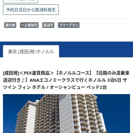
予約日当日から取消料発生
直行便
一人参加可
延泊可
フリープラン
東京 (成田)発/ホノルル
[成田発]＜PEX運賃商品＞【ホノルルコース】【往路のみ混乗車
送迎付き♪】ANAエコノミークラスで行くホノルル 3泊5日 ザ
ツイン フィン ホテル / オーシャンビュー ベッド2台