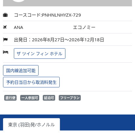
コースコード:PNHNLNHYZX-729
ANA
エコノミー
出発日：2026年8月27日～2026年12月18日
ザ ツイン フィン ホテル
国内線追加可能
予約日当日から取消料発生
直行便
一人参加可
延泊可
フリープラン
東京 (羽田)発/ホノルル