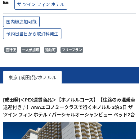
ザ ツイン フィン ホテル
国内線追加可能
予約日当日から取消料発生
直行便
一人参加可
延泊可
フリープラン
東京 (成田)発/ホノルル
[成田発]＜PEX運賃商品＞【ホノルルコース】【往路のみ混乗車
送迎付き♪】ANAエコノミークラスで行くホノルル 3泊5日 ザ
ツイン フィン ホテル / パーシャルオーシャンビュー ベッド2台