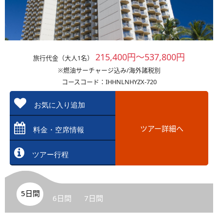
215,400円～537,800円
旅行代金（大人1名）
※燃油サーチャージ込み/海外諸税別
コースコード：IHHNLNHYZX-720
お気に入り追加
ツアー詳細へ
料金・空席情報
ツアー行程
5日間
6日間
7日間