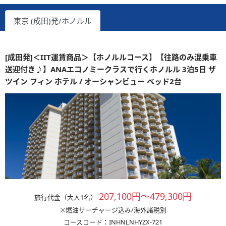
東京 (成田)発/ホノルル
[成田発]＜IIT運賃商品＞【ホノルルコース】【往路のみ混乗車
送迎付き♪】ANAエコノミークラスで行くホノルル 3泊5日 ザ
ツイン フィン ホテル / オーシャンビュー ベッド2台
207,100円～479,300円
旅行代金（大人1名）
※燃油サーチャージ込み/海外諸税別
コースコード：INHNLNHYZX-721