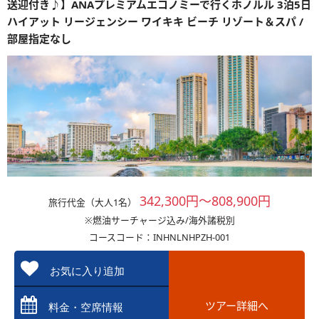
送迎付き♪】ANAプレミアムエコノミーで行くホノルル 3泊5日
ハイアット リージェンシー ワイキキ ビーチ リゾート＆スパ /
部屋指定なし
342,300円～808,900円
旅行代金（大人1名）
※燃油サーチャージ込み/海外諸税別
コースコード：INHNLNHPZH-001
お気に入り追加
ツアー詳細へ
料金・空席情報