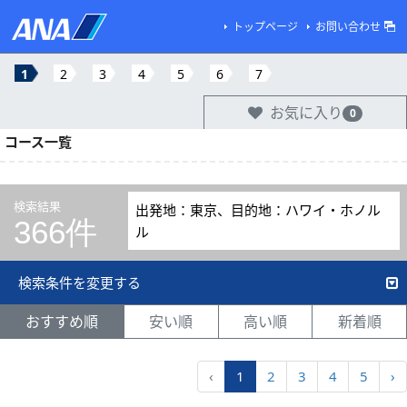
トップページ
お問い合わせ
1
2
3
4
5
6
7
お気に入り
0
コース一覧
検索結果
出発地：東京、目的地：ハワイ・ホノル
366件
ル
検索条件を変更する
おすすめ順
安い順
高い順
新着順
‹
1
2
3
4
5
›