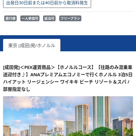
出発日30日前または40日前から取消料発生
直行便
一人参加可
延泊可
フリープラン
東京 (成田)発/ホノルル
[成田発]＜PEX運賃商品＞【ホノルルコース】【往路のみ混乗車
送迎付き♪】ANAプレミアムエコノミーで行くホノルル 3泊5日
ハイアット リージェンシー ワイキキ ビーチ リゾート＆スパ /
部屋指定なし