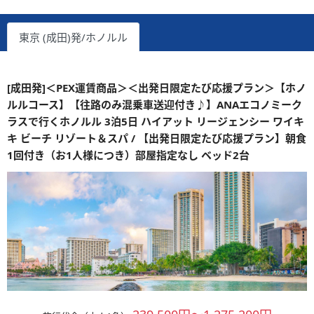
東京 (成田)発/ホノルル
[成田発]＜PEX運賃商品＞＜出発日限定たび応援プラン＞【ホノ
ルルコース】【往路のみ混乗車送迎付き♪】ANAエコノミーク
ラスで行くホノルル 3泊5日 ハイアット リージェンシー ワイキ
キ ビーチ リゾート＆スパ / 【出発日限定たび応援プラン】朝食
1回付き（お1人様につき）部屋指定なし ベッド2台