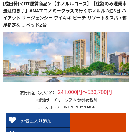
[成田発]＜IIT運賃商品＞【ホノルルコース】【往路のみ混乗車
送迎付き♪】ANAエコノミークラスで行くホノルル 3泊5日 ハ
イアット リージェンシー ワイキキ ビーチ リゾート＆スパ / 部
屋指定なし ベッド2台
241,000円～530,700円
旅行代金（大人1名）
※燃油サーチャージ込み/海外諸税別
コースコード：INHNLNHYZH-028
お気に入り追加