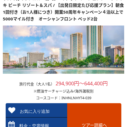
キ ビーチ リゾート＆スパ / 【出発日限定たび応援プラン】朝食
1回付き（お1人様につき）開業50周年キャンペーン４泊以上で
5000マイル付き オーシャンフロント ベッド2台
294,900円～644,400円
旅行代金（大人1名）
※燃油サーチャージ込み/海外諸税別
コースコード：INHNLNHYT4-039
お気に入り追加
ツアー詳細へ
料金・空席情報