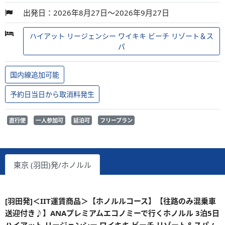
出発日：2026年8月27日～2026年9月27日
ハイアット リージェンシー ワイキキ ビーチ リゾート＆ス
パ
国内線追加可能
予約日当日から取消料発生
直行便
一人参加可
延泊可
フリープラン
東京 (羽田)発/ホノルル
[羽田発]＜IIT運賃商品＞【ホノルルコース】【往路のみ混乗車
送迎付き♪】ANAプレミアムエコノミーで行くホノルル 3泊5日