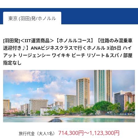
東京 (羽田)発/ホノルル
[羽田発]＜IIT運賃商品＞【ホノルルコース】【往路のみ混乗車
送迎付き♪】ANAビジネスクラスで行くホノルル 3泊5日 ハイ
アット リージェンシー ワイキキ ビーチ リゾート＆スパ / 部屋
指定なし
714,300円～1,123,300円
旅行代金（大人1名）