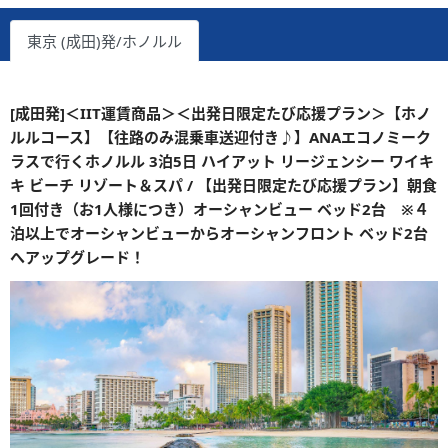
東京 (成田)発/ホノルル
[成田発]＜IIT運賃商品＞＜出発日限定たび応援プラン＞【ホノ
ルルコース】【往路のみ混乗車送迎付き♪】ANAエコノミーク
ラスで行くホノルル 3泊5日 ハイアット リージェンシー ワイキ
キ ビーチ リゾート＆スパ / 【出発日限定たび応援プラン】朝食
1回付き（お1人様につき）オーシャンビュー ベッド2台 ※４
泊以上でオーシャンビューからオーシャンフロント ベッド2台
へアップグレード！