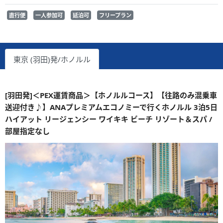
直行便
一人参加可
延泊可
フリープラン
東京 (羽田)発/ホノルル
[羽田発]＜PEX運賃商品＞【ホノルルコース】【往路のみ混乗車
送迎付き♪】ANAプレミアムエコノミーで行くホノルル 3泊5日
ハイアット リージェンシー ワイキキ ビーチ リゾート＆スパ /
部屋指定なし