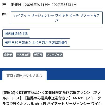
出発日：2026年9月1日～2027年3月31日
ハイアット リージェンシー ワイキキ ビーチ リゾート＆ス
パ
国内線追加可能
出発日30日前または40日前から取消料発生
直行便
一人参加可
延泊可
フリープラン
東京 (成田)発/ホノルル
[成田発]＜IIT運賃商品＞＜出発日限定たび応援プラン＞【ホノ
ルルコース】【往路のみ混乗車送迎付き♪】ANAエコノミーク
ラスで行くホノルル 4泊6日 ハイアット リージェンシー ワイキ