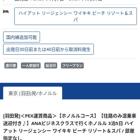
ハイアット リージェンシー ワイキキ ビーチ リゾート＆ス
パ
国内線追加可能
出発日30日前または40日前から取消料発生
直行便
一人参加可
延泊可
フリープラン
東京 (羽田)発/ホノルル
[羽田発]＜PEX運賃商品＞【ホノルルコース】【往路のみ混乗車
送迎付き♪】ANAビジネスクラスで行くホノルル 3泊5日 ハイ
アット リージェンシー ワイキキ ビーチ リゾート＆スパ / 部屋
指定なし