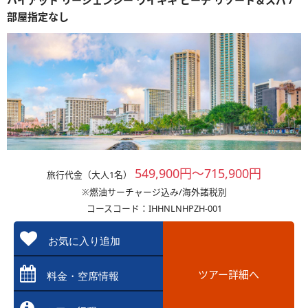
ハイアット リージェンシー ワイキキ ビーチ リゾート＆スパ /
部屋指定なし
549,900円～715,900円
旅行代金（大人1名）
※燃油サーチャージ込み/海外諸税別
コースコード：IHHNLNHPZH-001
お気に入り追加
ツアー詳細へ
料金・空席情報