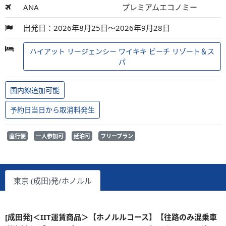
ANA
プレミアムエコノミー
出発日：2026年8月25日～2026年9月28日
ハイアット リージェンシー ワイキキ ビーチ リゾート＆ス
パ
国内線追加可能
予約日当日から取消料発生
直行便
一人参加可
延泊可
フリープラン
東京 (成田)発/ホノルル
[成田発]＜IIT運賃商品＞【ホノルルコース】【往路のみ混乗車