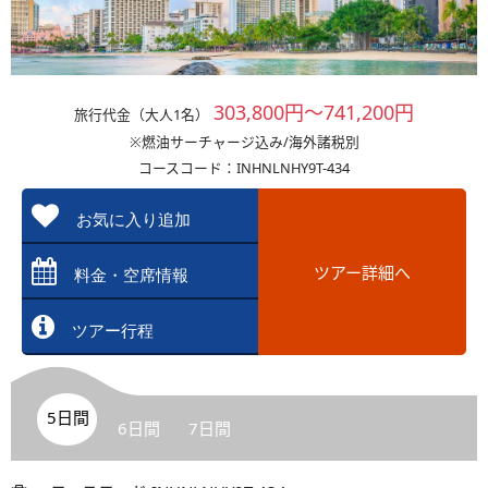
303,800円～741,200円
旅行代金（大人1名）
※燃油サーチャージ込み/海外諸税別
コースコード：INHNLNHY9T-434
お気に入り追加
ツアー詳細へ
料金・空席情報
ツアー行程
5日間
6日間
7日間