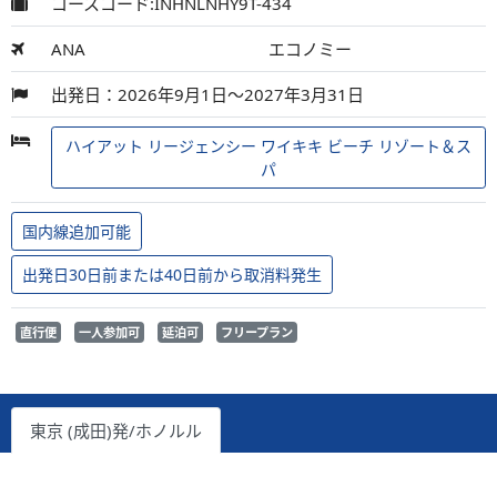
コースコード:INHNLNHY9T-434
ANA
エコノミー
出発日：2026年9月1日～2027年3月31日
ハイアット リージェンシー ワイキキ ビーチ リゾート＆ス
パ
国内線追加可能
出発日30日前または40日前から取消料発生
直行便
一人参加可
延泊可
フリープラン
東京 (成田)発/ホノルル