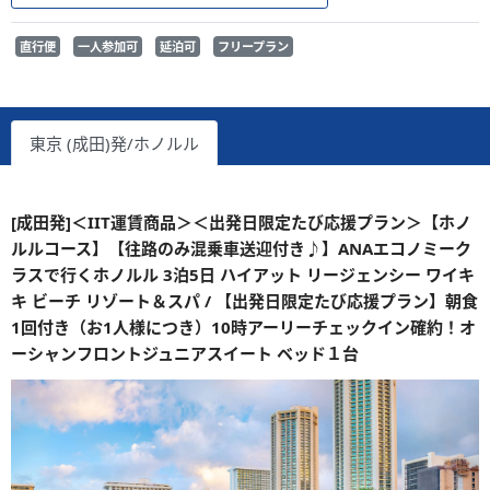
直行便
一人参加可
延泊可
フリープラン
東京 (成田)発/ホノルル
[成田発]＜IIT運賃商品＞＜出発日限定たび応援プラン＞【ホノ
ルルコース】【往路のみ混乗車送迎付き♪】ANAエコノミーク
ラスで行くホノルル 3泊5日 ハイアット リージェンシー ワイキ
キ ビーチ リゾート＆スパ / 【出発日限定たび応援プラン】朝食
1回付き（お1人様につき）10時アーリーチェックイン確約！オ
ーシャンフロントジュニアスイート ベッド１台