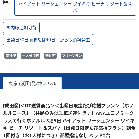
ハイアット リージェンシー ワイキキ ビーチ リゾート＆ス
パ
国内線追加可能
出発日30日前または40日前から取消料発生
直行便
一人参加可
延泊可
フリープラン
東京 (成田)発/ホノルル
[成田発]＜IIT運賃商品＞＜出発日限定たび応援プラン＞【ホノ
ルルコース】【往路のみ混乗車送迎付き♪】ANAエコノミーク
ラスで行くホノルル 3泊5日 ハイアット リージェンシー ワイキ
キ ビーチ リゾート＆スパ / 【出発日限定たび応援プラン】朝食
1回付き（お1人様につき）部屋指定なし ベッド2台